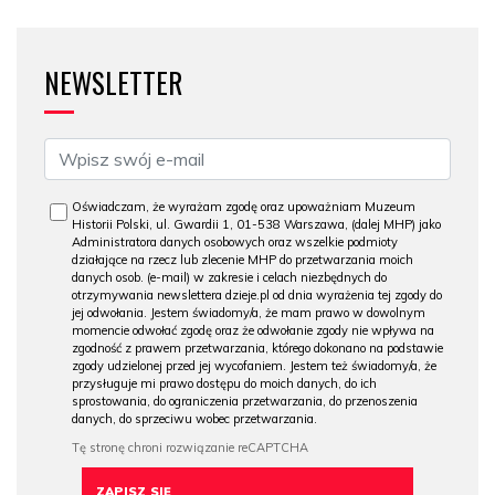
NEWSLETTER
Oświadczam, że wyrażam zgodę oraz upoważniam Muzeum
Historii Polski, ul. Gwardii 1, 01-538 Warszawa, (dalej MHP) jako
Administratora danych osobowych oraz wszelkie podmioty
działające na rzecz lub zlecenie MHP do przetwarzania moich
danych osob. (e-mail) w zakresie i celach niezbędnych do
otrzymywania newslettera dzieje.pl od dnia wyrażenia tej zgody do
jej odwołania. Jestem świadomy/a, że mam prawo w dowolnym
momencie odwołać zgodę oraz że odwołanie zgody nie wpływa na
zgodność z prawem przetwarzania, którego dokonano na podstawie
zgody udzielonej przed jej wycofaniem. Jestem też świadomy/a, że
przysługuje mi prawo dostępu do moich danych, do ich
sprostowania, do ograniczenia przetwarzania, do przenoszenia
danych, do sprzeciwu wobec przetwarzania.