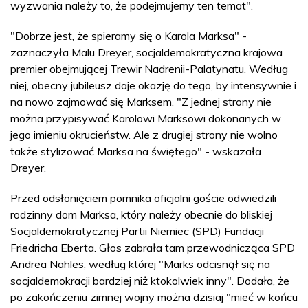
wyzwania należy to, że podejmujemy ten temat".
"Dobrze jest, że spieramy się o Karola Marksa" -
zaznaczyła Malu Dreyer, socjaldemokratyczna krajowa
premier obejmującej Trewir Nadrenii-Palatynatu. Według
niej, obecny jubileusz daje okazję do tego, by intensywnie i
na nowo zajmować się Marksem. "Z jednej strony nie
można przypisywać Karolowi Marksowi dokonanych w
jego imieniu okrucieństw. Ale z drugiej strony nie wolno
także stylizować Marksa na świętego" - wskazała
Dreyer.
Przed odsłonięciem pomnika oficjalni goście odwiedzili
rodzinny dom Marksa, który należy obecnie do bliskiej
Socjaldemokratycznej Partii Niemiec (SPD) Fundacji
Friedricha Eberta. Głos zabrała tam przewodnicząca SPD
Andrea Nahles, według której "Marks odcisnął się na
socjaldemokracji bardziej niż ktokolwiek inny". Dodała, że
po zakończeniu zimnej wojny można dzisiaj "mieć w końcu