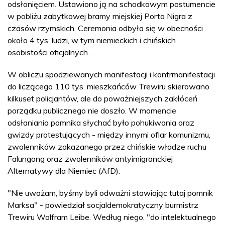
odsłonięciem. Ustawiono ją na schodkowym postumencie
w pobliżu zabytkowej bramy miejskiej Porta Nigra z
czasów rzymskich. Ceremonia odbyła się w obecności
około 4 tys. ludzi, w tym niemieckich i chińskich
osobistości oficjalnych.
W obliczu spodziewanych manifestacji i kontrmanifestacji
do liczącego 110 tys. mieszkańców Trewiru skierowano
kilkuset policjantów, ale do poważniejszych zakłóceń
porządku publicznego nie doszło. W momencie
odsłaniania pomnika słychać było pohukiwania oraz
gwizdy protestujących - między innymi ofiar komunizmu,
zwolenników zakazanego przez chińskie władze ruchu
Falungong oraz zwolenników antyimigranckiej
Alternatywy dla Niemiec (AfD).
"Nie uważam, byśmy byli odważni stawiając tutaj pomnik
Marksa" - powiedział socjaldemokratyczny burmistrz
Trewiru Wolfram Leibe. Według niego, "do intelektualnego