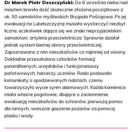
Dr Marek Piotr Deszczyński:
Do 6 września nieba nad
miastem broniła dość skutecznie złożona początkowo z
ok. 50 samolotów myśliwskich Brygada Pościgowa. Po jej
ewakuacji na Lubelszczyznę musiała wystarczyć niezbyt
liczna, aczkolwiek dająca się we znaki nieprzyjacielskim
samolotom, artyleria przeciwlotnicza. Sprawnie działał
jednak system biernej obrony przeciwlotniczej.
Zapoznawano z nim mieszkańców co najmniej od wiosny.
Dokładnie przeszkolono członków formacji
paramilitarnych, urzędników i funkcjonariuszy
państwowych, harcerzy, uczniów. Radio podawało
komunikaty o spodziewanych nalotach, czemu
towarzyszyło wycie syren alarmowych. Każda kamienica
miała własne pogotowie, dbające o zaciemnienie,
ewakuację mieszkańców do schronów, pierwszą pomoc
dla rannych, wreszcie gaszenie pożarów za pomocą
piasku i wody.