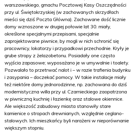
warszawskiego, gmachu Pocztowej Kasy Oszczędności
przy ul. Świętokrzyskiej (w zachowanych skrzydłach
mieści się dziś Poczta Główna). Zachowane dość licznie
domy wznoszone w drugiej połowie lat 30. miały,
określone specjalnymi przepisami, specjalnie
zaprojektowane piwnice, by mogli w nich schronić się
pracownicy, lokatorzy i przypadkowi przechodnie. Kryły je
grube stropy z żelazobetonu. Posiadały one często
wyjścia zapasowe; wyposażano je w umywalnie i toalety.
Pozwalało to przetrwać nalot i – w razie trafienia budynku
i zasypania – doczekać pomocy. W takie instalacje miały
też niektóre domy jednorodzinne, np. zachowana do dziś
modernistyczna willa przy ul. Czarnieckiego zaopatrzona
w piwniczną kuchnię i łazienkę oraz stalowe okiennice.
Ale większość zabudowy miasta stanowiły stare
kamienice o stropach drewnianych, względnie ceglano-
stalowych. Ich mieszkańcy byli narażeni w nieporównanie
większym stopniu.