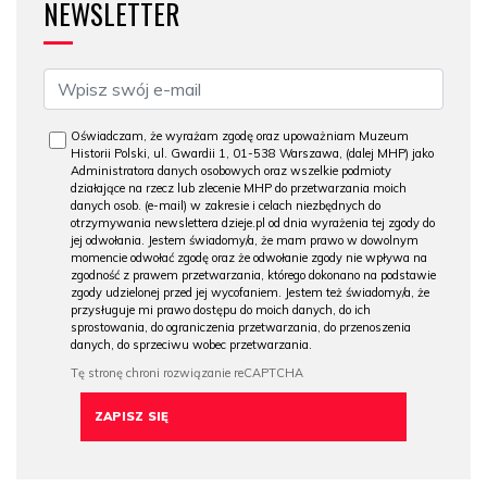
NEWSLETTER
Oświadczam, że wyrażam zgodę oraz upoważniam Muzeum
Historii Polski, ul. Gwardii 1, 01-538 Warszawa, (dalej MHP) jako
Administratora danych osobowych oraz wszelkie podmioty
działające na rzecz lub zlecenie MHP do przetwarzania moich
danych osob. (e-mail) w zakresie i celach niezbędnych do
otrzymywania newslettera dzieje.pl od dnia wyrażenia tej zgody do
jej odwołania. Jestem świadomy/a, że mam prawo w dowolnym
momencie odwołać zgodę oraz że odwołanie zgody nie wpływa na
zgodność z prawem przetwarzania, którego dokonano na podstawie
zgody udzielonej przed jej wycofaniem. Jestem też świadomy/a, że
przysługuje mi prawo dostępu do moich danych, do ich
sprostowania, do ograniczenia przetwarzania, do przenoszenia
danych, do sprzeciwu wobec przetwarzania.