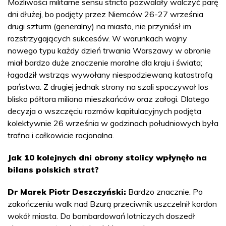
Możliwości militarne sensu stricto pozwalały walczyć parę
dni dłużej, bo podjęty przez Niemców 26-27 września
drugi szturm (generalny) na miasto, nie przyniósł im
rozstrzygających sukcesów. W warunkach wojny
nowego typu każdy dzień trwania Warszawy w obronie
miał bardzo duże znaczenie moralne dla kraju i świata;
łagodził wstrząs wywołany niespodziewaną katastrofą
państwa. Z drugiej jednak strony na szali spoczywał los
blisko półtora miliona mieszkańców oraz załogi. Dlatego
decyzja o wszczęciu rozmów kapitulacyjnych podjęta
kolektywnie 26 września w godzinach południowych była
trafna i całkowicie racjonalna.
Jak 10 kolejnych dni obrony stolicy wpłynęło na
bilans polskich strat?
Dr Marek Piotr Deszczyński:
Bardzo znacznie. Po
zakończeniu walk nad Bzurą przeciwnik uszczelnił kordon
wokół miasta. Do bombardowań lotniczych doszedł