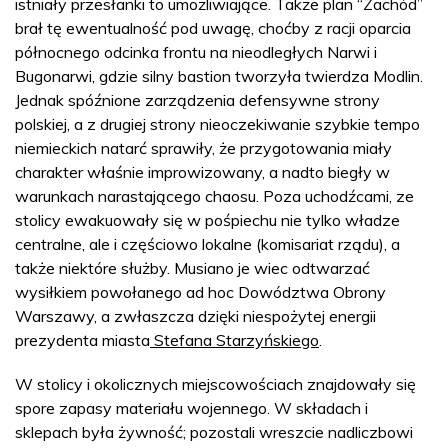
istniały przesłanki to umożliwiające. Także plan “Zachód”
brał tę ewentualność pod uwagę, choćby z racji oparcia
północnego odcinka frontu na nieodległych Narwi i
Bugonarwi, gdzie silny bastion tworzyła twierdza Modlin.
Jednak spóźnione zarządzenia defensywne strony
polskiej, a z drugiej strony nieoczekiwanie szybkie tempo
niemieckich natarć sprawiły, że przygotowania miały
charakter właśnie improwizowany, a nadto biegły w
warunkach narastającego chaosu. Poza uchodźcami, ze
stolicy ewakuowały się w pośpiechu nie tylko władze
centralne, ale i częściowo lokalne (komisariat rządu), a
także niektóre służby. Musiano je wiec odtwarzać
wysiłkiem powołanego ad hoc Dowództwa Obrony
Warszawy, a zwłaszcza dzięki niespożytej energii
prezydenta miasta
Stefana Starzyńskiego
.
W stolicy i okolicznych miejscowościach znajdowały się
spore zapasy materiału wojennego. W składach i
sklepach była żywność; pozostali wreszcie nadliczbowi