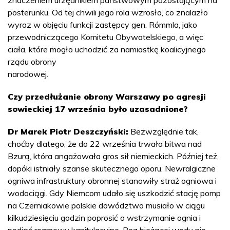
posterunku. Od tej chwili jego rola wzrosła, co znalazło
wyraz w objęciu funkcji zastępcy gen. Rómmla, jako
przewodniczącego Komitetu Obywatelskiego, a więc
ciała, które mogło uchodzić za namiastkę koalicyjnego
rządu obrony
narodowej.
Czy przedłużanie obrony Warszawy po agresji
sowieckiej 17 września było uzasadnione?
Dr Marek Piotr Deszczyński:
Bezwzględnie tak,
choćby dlatego, że do 22 września trwała bitwa nad
Bzurą, która angażowała gros sił niemieckich. Później też,
dopóki istniały szanse skutecznego oporu. Newralgiczne
ogniwa infrastruktury obronnej stanowiły straż ogniowa i
wodociągi. Gdy Niemcom udało się uszkodzić stację pomp
na Czerniakowie polskie dowództwo musiało w ciągu
kilkudziesięciu godzin poprosić o wstrzymanie ognia i
podjąć rozmowy kapitulacyjne. Bez bieżącej wody nie