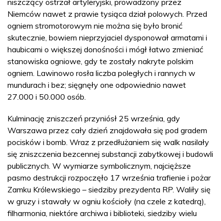
niszczący ostrzał artyleryjski, prowadzony przez
Niemców nawet z prawie tysiąca dział polowych. Przed
ogniem stromotorowym nie można się było bronić
skutecznie, bowiem nieprzyjaciel dysponował armatami i
haubicami o większej donośności i mógł łatwo zmieniać
stanowiska ogniowe, gdy te zostały nakryte polskim
ogniem. Lawinowo rosła liczba poległych i rannych w
mundurach i bez; sięgnęły one odpowiednio nawet
27.000 i 50.000 osób.
Kulminację zniszczeń przyniósł 25 września, gdy
Warszawa przez cały dzień znajdowała się pod gradem
pocisków i bomb. Wraz z przedłużaniem się walk nasilały
się zniszczenia bezcennej substancji zabytkowej i budowli
publicznych. W wymiarze symbolicznym, najcięższe
pasmo destrukcji rozpoczęło 17 września trafienie i pożar
Zamku Królewskiego – siedziby prezydenta RP. Waliły się
w gruzy i stawały w ogniu kościoły (na czele z katedrą),
filharmonia, niektóre archiwa i biblioteki, siedziby wielu