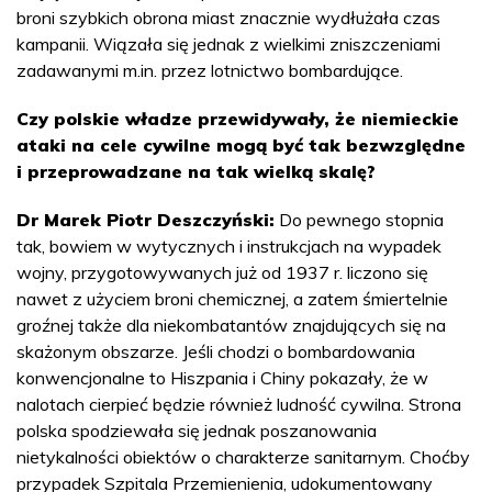
broni szybkich obrona miast znacznie wydłużała czas
kampanii. Wiązała się jednak z wielkimi zniszczeniami
zadawanymi m.in. przez lotnictwo bombardujące.
Czy polskie władze przewidywały, że niemieckie
ataki na cele cywilne mogą być tak bezwzględne
i przeprowadzane na tak wielką skalę?
Dr Marek Piotr Deszczyński:
Do pewnego stopnia
tak, bowiem w wytycznych i instrukcjach na wypadek
wojny, przygotowywanych już od 1937 r. liczono się
nawet z użyciem broni chemicznej, a zatem śmiertelnie
groźnej także dla niekombatantów znajdujących się na
skażonym obszarze. Jeśli chodzi o bombardowania
konwencjonalne to Hiszpania i Chiny pokazały, że w
nalotach cierpieć będzie również ludność cywilna. Strona
polska spodziewała się jednak poszanowania
nietykalności obiektów o charakterze sanitarnym. Choćby
przypadek Szpitala Przemienienia, udokumentowany