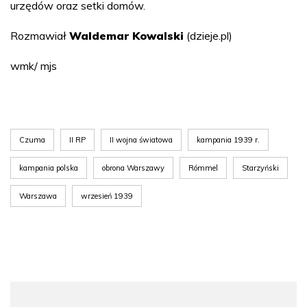
urzędów oraz setki domów.
Rozmawiał
Waldemar Kowalski
(dzieje.pl)
wmk/ mjs
Czuma
II RP
II wojna światowa
kampania 1939 r.
kampania polska
obrona Warszawy
Rómmel
Starzyński
Warszawa
wrzesień 1939