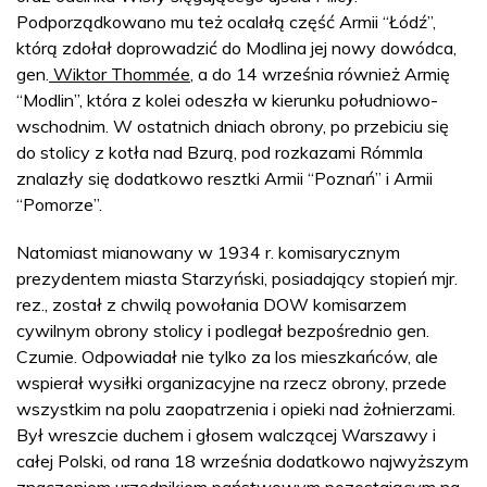
Podporządkowano mu też ocalałą część Armii “Łódź”,
którą zdołał doprowadzić do Modlina jej nowy dowódca,
gen.
Wiktor Thommée
, a do 14 września również Armię
“Modlin”, która z kolei odeszła w kierunku południowo-
wschodnim. W ostatnich dniach obrony, po przebiciu się
do stolicy z kotła nad Bzurą, pod rozkazami Rómmla
znalazły się dodatkowo resztki Armii “Poznań” i Armii
“Pomorze”.
Natomiast mianowany w 1934 r. komisarycznym
prezydentem miasta Starzyński, posiadający stopień mjr.
rez., został z chwilą powołania DOW komisarzem
cywilnym obrony stolicy i podlegał bezpośrednio gen.
Czumie. Odpowiadał nie tylko za los mieszkańców, ale
wspierał wysiłki organizacyjne na rzecz obrony, przede
wszystkim na polu zaopatrzenia i opieki nad żołnierzami.
Był wreszcie duchem i głosem walczącej Warszawy i
całej Polski, od rana 18 września dodatkowo najwyższym
znaczeniem urzędnikiem państwowym pozostającym na