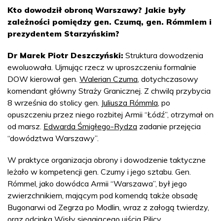
Kto dowodził obroną Warszawy? Jakie były
zależności pomiędzy gen. Czumą, gen. Rómmlem i
prezydentem Starzyńskim?
Dr Marek Piotr Deszczyński:
Struktura dowodzenia
ewoluowała. Ujmując rzecz w uproszczeniu formalnie
DOW kierował gen.
Walerian Czuma
, dotychczasowy
komendant główny Straży Granicznej. Z chwilą przybycia
8 września do stolicy gen.
Juliusza Rómmla
, po
opuszczeniu przez niego rozbitej Armii “Łódź”, otrzymał on
od marsz.
Edwarda Śmigłego-Rydza
zadanie przejęcia
“dowództwa Warszawy”.
W praktyce organizacja obrony i dowodzenie taktyczne
leżało w kompetencji gen. Czumy i jego sztabu. Gen.
Rómmel, jako dowódca Armii “Warszawa”, był jego
zwierzchnikiem, mającym pod komendą także obsadę
Bugonarwi od Zegrza po Modlin, wraz z załogą twierdzy,
oraz odcinka Wisły sięgającego ujścia Pilicy.