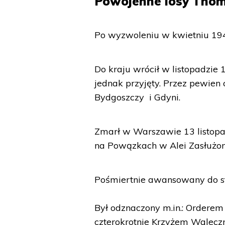
Powojenne losy Tho
Po wyzwoleniu w kwietniu 1945
Do kraju wrócił w listopadzie 1
jednak przyjęty. Przez pewien
Bydgoszczy i Gdyni.
Zmarł w Warszawie 13 listop
na Powązkach w Alei Zasłużon
Pośmiertnie awansowany do st
Był odznaczony m.in.: Orderem Vi
czterokrotnie Krzyżem Waleczn