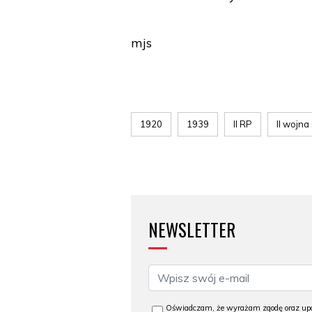
mjs
1920
1939
II RP
II wojn
NEWSLETTER
Oświadczam, że wyrażam zgodę oraz upo