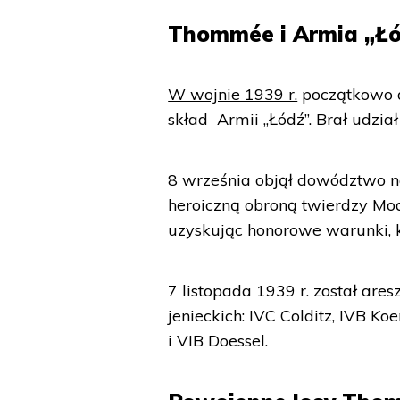
Thommée i Armia „Ł
W wojnie 1939 r.
początkowo d
skład Armii „Łódź”. Brał udzi
8 września objął dowództwo n
heroiczną obroną twierdzy Mo
uzyskując honorowe warunki, k
7 listopada 1939 r. został a
jenieckich: IVC Colditz, IVB Ko
i VIB Doessel.