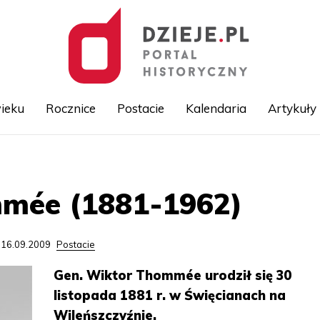
ieku
Rocznice
Postacie
Kalendaria
Artykuły
Przejdź
do
treści
mée (1881-1962)
 16.09.2009
Postacie
Gen. Wiktor Thommée urodził się 30
listopada 1881 r. w Święcianach na
Wileńszczyźnie.