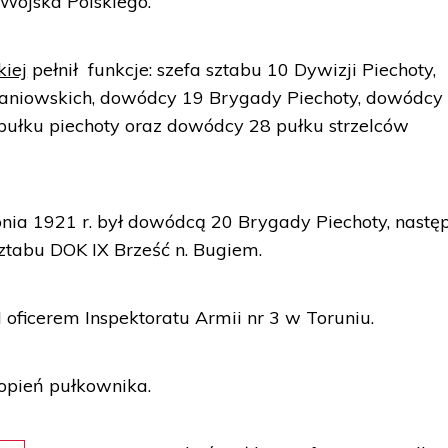
Wojska Polskiego.
kiej
pełnił funkcje: szefa sztabu 10 Dywizji Piechoty,
aniowskich, dowódcy 19 Brygady Piechoty, dowódcy
pułku piechoty oraz dowódcy 28 pułku strzelców
pnia 1921 r. był dowódcą 20 Brygady Piechoty, nastę
 sztabu DOK IX Brześć n. Bugiem.
I oficerem Inspektoratu Armii nr 3 w Toruniu.
opień pułkownika.