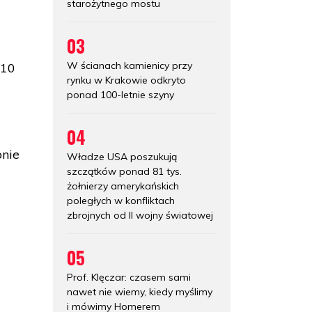
starożytnego mostu
03
W ścianach kamienicy przy
 10
rynku w Krakowie odkryto
ponad 100-letnie szyny
04
pnie
Władze USA poszukują
szczątków ponad 81 tys.
żołnierzy amerykańskich
poległych w konfliktach
zbrojnych od II wojny światowej
05
Prof. Klęczar: czasem sami
nawet nie wiemy, kiedy myślimy
i mówimy Homerem