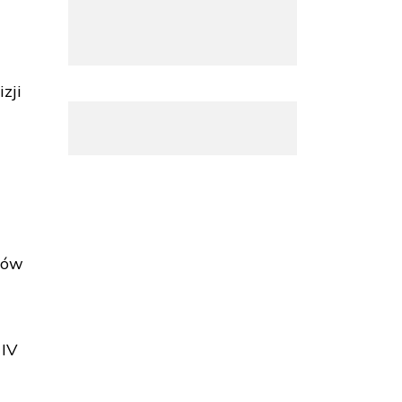
izji
ców
 IV