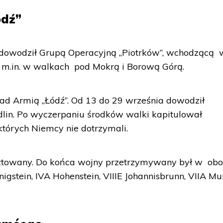
ódź”
owodził Grupą Operacyjną „Piotrków”, wchodzącą 
ał m.in. w walkach pod Mokrą i Borową Górą.
ad Armią „Łódź”. Od 13 do 29 września dowodził
dlin. Po wyczerpaniu środków walki kapitulował
tórych Niemcy nie dotrzymali.
resztowany. Do końca wojny przetrzymywany był w ob
enigstein, IVA Hohenstein, VIIIE Johannisbrunn, VIIA M