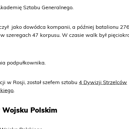
Akademię Sztabu Generalnego.
czył jako dowódca kompanii, a później batalionu 27
 w szeregach 47 korpusu. W czasie walk był pięciokr
nia podpułkownika.
ji w Rosji, został szefem sztabu
4 Dywizji Strzelców
skiego
.
 Wojsku Polskim