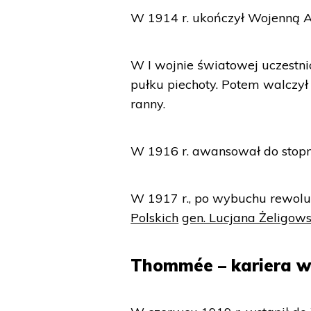
W 1914 r. ukończył Wojenną 
W I wojnie światowej uczestni
pułku piechoty. Potem walczył
ranny.
W 1916 r. awansował do stop
W 1917 r., po wybuchu rewoluc
Polskich
gen. Lucjana Żeligow
Thommée – kariera w