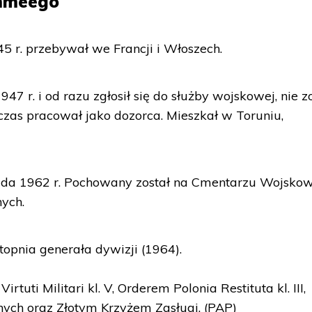
mméego
 r. przebywał we Francji i Włoszech.
947 r. i od razu zgłosił się do służby wojskowej, nie z
 czas pracował jako dozorca. Mieszkał w Toruniu,
ada 1962 r. Pochowany został na Cmentarzu Wojsk
ych.
opnia generała dywizji (1964).
rtuti Militari kl. V, Orderem Polonia Restituta kl. III,
ych oraz Złotym Krzyżem Zasługi. (PAP)