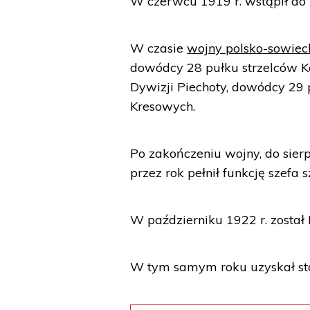
W czerwcu 1919 r. wstąpił do 
W czasie
wojny polsko-sowiec
dowódcy 28 pułku strzelców K
Dywizji Piechoty, dowódcy 29 
Kresowych.
Po zakończeniu wojny, do sier
przez rok pełnił funkcję szefa
W październiku 1922 r. został 
W tym samym roku uzyskał st