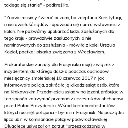
takiego się stanie" - podkreśliła.
"Znowu musimy świecić oczami, bo zdeptano Konstytucję
i niezawisłość sądów i opowiada się nam o wstawaniu z
kolan. Nie pozwólmy upokarzać ludzi, zasłużonych dla
tego kraju - prawdziwie zasłużonych, a nie
nominowanych do zasłużenia - mówiła z kolei Urszula
Kozioł, poetka i pisarka związana z Wrocławiem.
Prokuratorskie zarzuty dla Frasyniuka mają związek z
incydentem, do którego doszło podczas obchodów
miesięcznicy smoleńskiej 10 czerwca 2017 r. Jak
informowała policja, zakłóciło ją kilkadziesiąt osób, które
na Krakowskim Przedmieściu usiadły na jezdni, próbując w
ten sposób zatrzymać przemarsz uczestników obchodów
przed Pałac Prezydencki. Wśród kontrmanifestantów -
których usunęli policjanci - był m.in. Frasyniuk. Na początku
lipca ub.r. w komisariacie policji w podwrocławskiej
Długołęce usłyszał on zarzut "przeszkadzania w