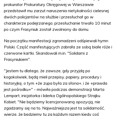
prokurator Prokuratury Okręgowej w Warszawie
przedstawił mu zarzut naruszenia nietykalności cielesnej
dwóch policjantów na służbie i przesłuchał go w
charakterze podejrzanego; przesłuchanie trwało 10 minut
po czym Frasyniuk został zwolniony do domu.
Na początku manifestacji zgromadzeni odśpiewali hymn
Polski. Część manifestujących zabrała ze sobą białe róże i
czerwone kartki. Skandowali m.in. "Solidarni z
Frasyniukiem".
"Jestem tu dlatego, że zawsze, gdy przyjdą po
kogokolwiek, będą mieli przepisy, papiery, procedury i
historyjkę, o tym +że zupa była za słona+, i że +prawda
jest pośrodku+" - mówiła podczas demonstracji Marta
Lempart, inicjatorka i liderka Ogólnopolskiego Strajku
Kobiet. "Nie będziemy licencjonowaną opozycją, nie
zgadzamy się na to. Najważniejsza jest ta solidarność,
wierzę, że będziemy tu za każdym razem kiedy coś