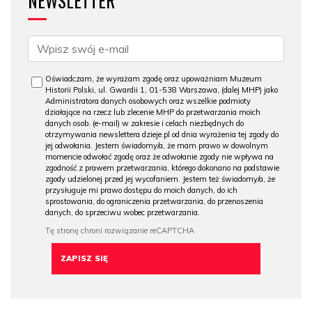
NEWSLETTER
Oświadczam, że wyrażam zgodę oraz upoważniam Muzeum
Historii Polski, ul. Gwardii 1, 01-538 Warszawa, (dalej MHP) jako
Administratora danych osobowych oraz wszelkie podmioty
działające na rzecz lub zlecenie MHP do przetwarzania moich
danych osob. (e-mail) w zakresie i celach niezbędnych do
otrzymywania newslettera dzieje.pl od dnia wyrażenia tej zgody do
jej odwołania. Jestem świadomy/a, że mam prawo w dowolnym
momencie odwołać zgodę oraz że odwołanie zgody nie wpływa na
zgodność z prawem przetwarzania, którego dokonano na podstawie
zgody udzielonej przed jej wycofaniem. Jestem też świadomy/a, że
przysługuje mi prawo dostępu do moich danych, do ich
sprostowania, do ograniczenia przetwarzania, do przenoszenia
danych, do sprzeciwu wobec przetwarzania.