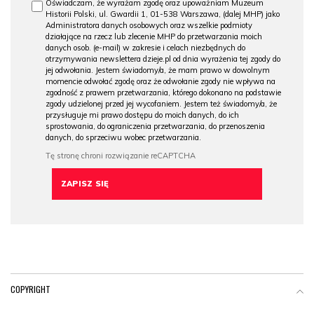
Oświadczam, że wyrażam zgodę oraz upoważniam Muzeum
Historii Polski, ul. Gwardii 1, 01-538 Warszawa, (dalej MHP) jako
Administratora danych osobowych oraz wszelkie podmioty
działające na rzecz lub zlecenie MHP do przetwarzania moich
danych osob. (e-mail) w zakresie i celach niezbędnych do
otrzymywania newslettera dzieje.pl od dnia wyrażenia tej zgody do
jej odwołania. Jestem świadomy/a, że mam prawo w dowolnym
momencie odwołać zgodę oraz że odwołanie zgody nie wpływa na
zgodność z prawem przetwarzania, którego dokonano na podstawie
zgody udzielonej przed jej wycofaniem. Jestem też świadomy/a, że
przysługuje mi prawo dostępu do moich danych, do ich
sprostowania, do ograniczenia przetwarzania, do przenoszenia
danych, do sprzeciwu wobec przetwarzania.
COPYRIGHT