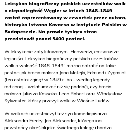
Leksykon biograficzny polskich uczestników walk
o niepodległość Węgier w latach 1848-1849
został zaprezentowany w czwartek przez autora,
historyka Istvana Kovacsa w Instytucie Polskim w
Budapeszcie. Na prawie tysiącu stron
przedstawił ponad 3400 postaci.
W leksykonie zatytułowanym „Honwedzi, emisariusze,
legioniści. Leksykon biograficzny polskich uczestników
walk o wolność 1848-1849" można natrafić na takie
postaci jak bracia malarza Jana Matejki, Edmund i Zygmunt
(ten ostatni zginął w 1849 r., bo - według legendy
rodzinnej - wolał umrzeć niż się poddać), czy bracia
malarza Juliusza Kossaka, Leon Robert oraz Władysław
Sylwester, którzy przeżyli walki w Wiośnie Ludów.
W walkach uczestniczył też syn komediopisarza
Aleksandra Fredry, Jan Aleksander, którego inni
powstańcy określali jako świetnego kolegę i bardzo