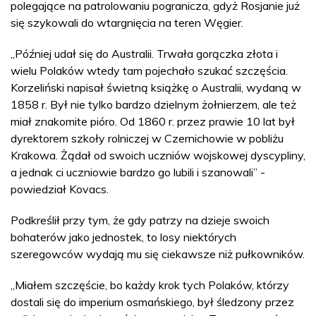
polegające na patrolowaniu pogranicza, gdyż Rosjanie już
się szykowali do wtargnięcia na teren Węgier.
„Później udał się do Australii. Trwała gorączka złota i
wielu Polaków wtedy tam pojechało szukać szczęścia.
Korzeliński napisał świetną książkę o Australii, wydaną w
1858 r. Był nie tylko bardzo dzielnym żołnierzem, ale też
miał znakomite pióro. Od 1860 r. przez prawie 10 lat był
dyrektorem szkoły rolniczej w Czernichowie w pobliżu
Krakowa. Żądał od swoich uczniów wojskowej dyscypliny,
a jednak ci uczniowie bardzo go lubili i szanowali” -
powiedział Kovacs.
Podkreślił przy tym, że gdy patrzy na dzieje swoich
bohaterów jako jednostek, to losy niektórych
szeregowców wydają mu się ciekawsze niż pułkowników.
„Miałem szczęście, bo każdy krok tych Polaków, którzy
dostali się do imperium osmańskiego, był śledzony przez