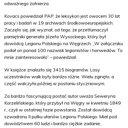
odważnego żołnierza.
Kovacs powiedział PAP, że leksykon jest owocem 30 lat
pracy i badań w 19 archiwach środkowoeuropejskich.
Zaczęło się, jak wyznał, od tego, że przetłumaczył
pamiętniki generała Józefa Wysockiego, który był
dowódcą Legionu Polskiego na Węgrzech. „W załączniku
podał on ponad 100 nazwisk legionistów i honwedów. To
mnie zainteresowało” – powiedział.
W książce znalazło się 3415 biogramów. Losy
uczestników walk były bardzo różne. Wielu zginęło, a
część walczyła później w postaniu styczniowym.
Za bardzo fascynującą postać autor uważa Seweryna
Korzelińskiego, który przybył na Węgry w kwietniu 1849
r., czyli w ostatniej fazie powstania. Został dowódcą
szwadronu II pułku ułanów Legionu Polskiego. Miał pod
dowództwem 60 ludzi i bardzo ciężkie zadanie,