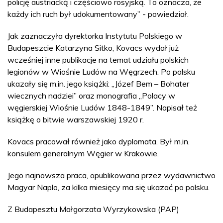
policję austriacką i częściowo rosyjską. To oznacza, że
każdy ich ruch był udokumentowany” - powiedział.
Jak zaznaczyła dyrektorka Instytutu Polskiego w
Budapeszcie Katarzyna Sitko, Kovacs wydał już
wcześniej inne publikacje na temat udziału polskich
legionów w Wiośnie Ludów na Węgrzech. Po polsku
ukazały się m.in. jego książki: „Józef Bem – Bohater
wiecznych nadziei” oraz monografia „Polacy w
węgierskiej Wiośnie Ludów 1848-1849”. Napisał też
książkę o bitwie warszawskiej 1920 r.
Kovacs pracował również jako dyplomata. Był m.in.
konsulem generalnym Węgier w Krakowie.
Jego najnowsza praca, opublikowana przez wydawnictwo
Magyar Naplo, za kilka miesięcy ma się ukazać po polsku.
Z Budapesztu Małgorzata Wyrzykowska (PAP)