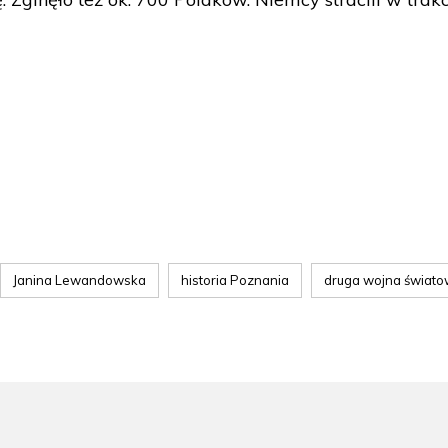
Janina Lewandowska
historia Poznania
druga wojna świat