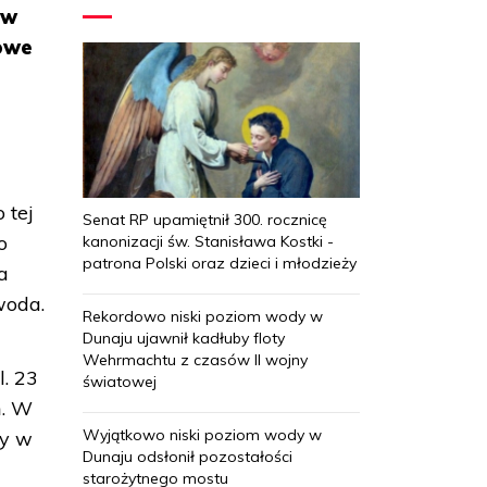
 w
sowe
 tej
Senat RP upamiętnił 300. rocznicę
o
kanonizacji św. Stanisława Kostki -
patrona Polski oraz dzieci i młodzieży
a
woda.
Rekordowo niski poziom wody w
Dunaju ujawnił kadłuby floty
Wehrmachtu z czasów II wojny
. 23
światowej
ń. W
Wyjątkowo niski poziom wody w
dy w
Dunaju odsłonił pozostałości
starożytnego mostu