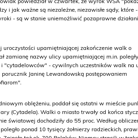
kowiak powiedział w czwartek, że wyrok WSA "pokaz
zy i jak ważne są niezależne, niezawisłe sądy, które -
yroki - są w stanie uniemożliwić pozaprawne działan
j uroczystości upamiętniającej zakończenie walk o
ł zamianę nazwy ulicy upamiętniającej m.in. poległ
y i "cytadelowców" - cywilnych uczestników walk na u
iu porucznik Janinę Lewandowską postępowaniem
fiarom".
odniowym oblężeniu, poddał się ostatni w mieście pun
ary (Cytadela). Walki o miasto trwały od końca stycz
jnie światowej dochodziły do 55 proc. Według oblicze
poległo ponad 10 tysięcy żołnierzy radzieckich, praw
. Zginęło też ok. 700 Polaków. Niemcy stracili w trak