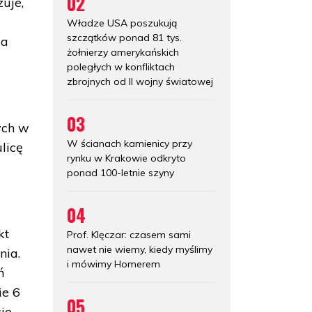
02
uje,
Władze USA poszukują
szczątków ponad 81 tys.
ia
żołnierzy amerykańskich
poległych w konfliktach
zbrojnych od II wojny światowej
03
ych w
W ścianach kamienicy przy
licę
rynku w Krakowie odkryto
ponad 100-letnie szyny
04
kt
Prof. Klęczar: czasem sami
nawet nie wiemy, kiedy myślimy
nia.
i mówimy Homerem
ń
ie 6
05
cie