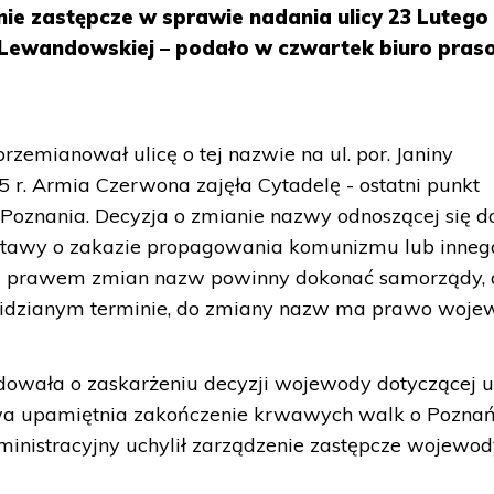
nie zastępcze w sprawie nadania ulicy 23 Lutego
 Lewandowskiej – podało w czwartek biuro pra
zemianował ulicę o tej nazwie na ul. por. Janiny
 r. Armia Czerwona zajęła Cytadelę - ostatni punkt
 Poznania. Decyzja o zmianie nazwy odnoszącej się do
 ustawy o zakazie propagowania komunizmu lub inneg
ie z prawem zmian nazw powinny dokonać samorządy, 
zewidzianym terminie, do zmiany nazw ma prawo woje
owała o zaskarżeniu decyzji wojewody dotyczącej ul
wa upamiętnia zakończenie krwawych walk o Pozna
nistracyjny uchylił zarządzenie zastępcze wojewo