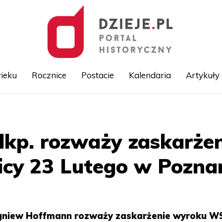
ieku
Rocznice
Postacie
Kalendaria
Artykuły
Przejdź
do
treści
kp. rozważy zaskarże
icy 23 Lutego w Pozna
igniew Hoffmann rozważy zaskarżenie wyroku W