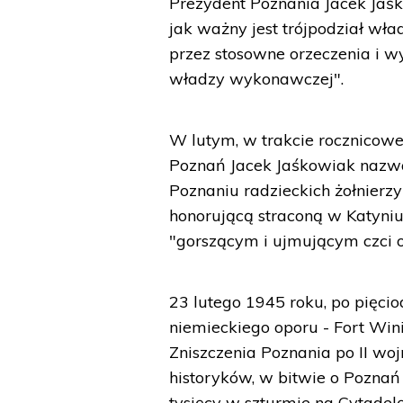
Prezydent Poznania Jacek Jaś
jak ważny jest trójpodział wład
przez stosowne orzeczenia i w
władzy wykonawczej".
W lutym, w trakcie rocznicowe
Poznań Jacek Jaśkowiak nazwa
Poznaniu radzieckich żołnierz
honorującą straconą w Katyn
"gorszącym i ujmującym czci o
23 lutego 1945 roku, po pięci
niemieckiego oporu - Fort Wini
Zniszczenia Poznania po II wo
historyków, w bitwie o Poznań 
tysięcy w szturmie na Cytadelę