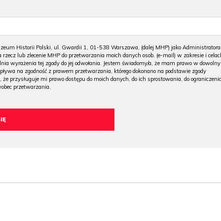
m Historii Polski, ul. Gwardii 1, 01-538 Warszawa, (dalej MHP) jako Administratora
 rzecz lub zlecenie MHP do przetwarzania moich danych osob. (e-mail) w zakresie i celac
 dnia wyrażenia tej zgody do jej odwołania. Jestem świadomy/a, że mam prawo w dowoln
wpływa na zgodność z prawem przetwarzania, którego dokonano na podstawie zgody
, że przysługuje mi prawo dostępu do moich danych, do ich sprostowania, do ograniczeni
wobec przetwarzania.