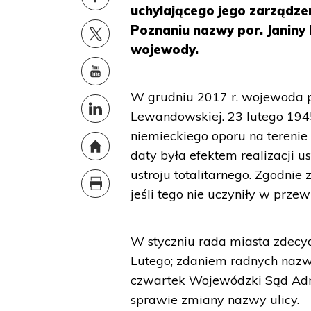
uchylającego jego zarządze
Poznaniu nazwy por. Janiny
wojewody.
W grudniu 2017 r. wojewoda pr
Lewandowskiej. 23 lutego 1945
niemieckiego oporu na terenie
daty była efektem realizacji
ustroju totalitarnego. Zgodn
jeśli tego nie uczyniły w pr
W styczniu rada miasta zdecyd
Lutego; zdaniem radnych naz
czwartek Wojewódzki Sąd Admi
sprawie zmiany nazwy ulicy.