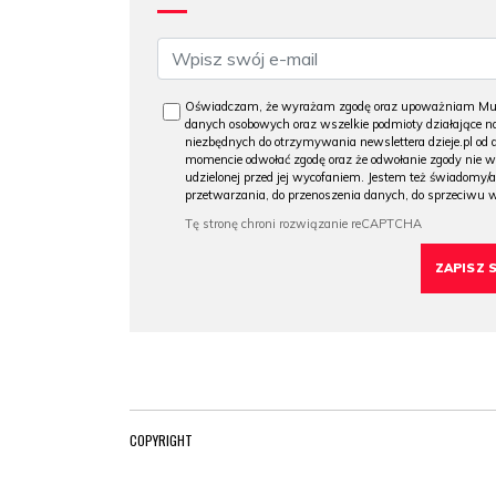
Oświadczam, że wyrażam zgodę oraz upoważniam Muzeu
danych osobowych oraz wszelkie podmioty działające na
niezbędnych do otrzymywania newslettera dzieje.pl od
momencie odwołać zgodę oraz że odwołanie zgody nie 
udzielonej przed jej wycofaniem. Jestem też świadomy/a
przetwarzania, do przenoszenia danych, do sprzeciwu 
COPYRIGHT