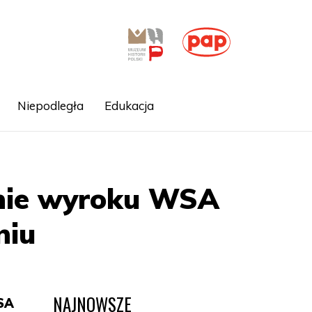
Niepodległa
Edukacja
nie wyroku WSA
niu
NAJNOWSZE
SA