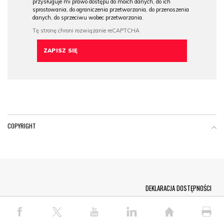
przysługuje mi prawo dostępu do moich danych, do ich
sprostowania, do ograniczenia przetwarzania, do przenoszenia
danych, do sprzeciwu wobec przetwarzania.
COPYRIGHT
Menu Footer
DEKLARACJA DOSTĘPNOŚCI
© COPYRIGHT PAP 2026