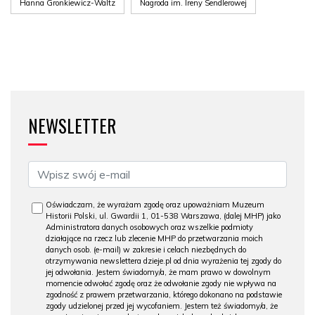
Hanna Gronkiewicz-Waltz
Nagroda im. Ireny Sendlerowej
NEWSLETTER
Oświadczam, że wyrażam zgodę oraz upoważniam Muzeum
Historii Polski, ul. Gwardii 1, 01-538 Warszawa, (dalej MHP) jako
Administratora danych osobowych oraz wszelkie podmioty
działające na rzecz lub zlecenie MHP do przetwarzania moich
danych osob. (e-mail) w zakresie i celach niezbędnych do
otrzymywania newslettera dzieje.pl od dnia wyrażenia tej zgody do
jej odwołania. Jestem świadomy/a, że mam prawo w dowolnym
momencie odwołać zgodę oraz że odwołanie zgody nie wpływa na
zgodność z prawem przetwarzania, którego dokonano na podstawie
zgody udzielonej przed jej wycofaniem. Jestem też świadomy/a, że