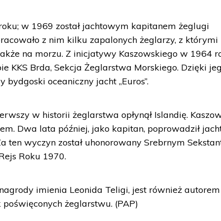
roku; w 1969 został jachtowym kapitanem żeglugi
acowało z nim kilku zapalonych żeglarzy, z którymi
także na morzu. Z inicjatywy Kaszowskiego w 1964 r
ie KKS Brda, Sekcja Żeglarstwa Morskiego. Dzięki je
bydgoski oceaniczny jacht „Euros”.
rwszy w historii żeglarstwa opłynął Islandię. Kaszo
m. Dwa lata później, jako kapitan, poprowadził jach
. Za ten wyczyn został uhonorowany Srebrnym Sekstan
ejs Roku 1970.
agrody imienia Leonida Teligi, jest również autorem 
k poświęconych żeglarstwu. (PAP)