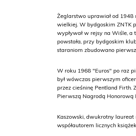
Żeglarstwo uprawiał od 1948 
wielkiej. W bydgoskim ZNTK pr
wypływał w rejsy na Wiśle, a 
powstała, przy bydgoskim klub
staraniom zbudowano pierwszy 
W roku 1968 "Euros" po raz pie
był wówczas pierwszym oficere
przez cieśninę Pentland Firth
Pierwszą Nagrodą Honorową R
Kaszowski, dwukrotny laureat n
współautorem licznych książe