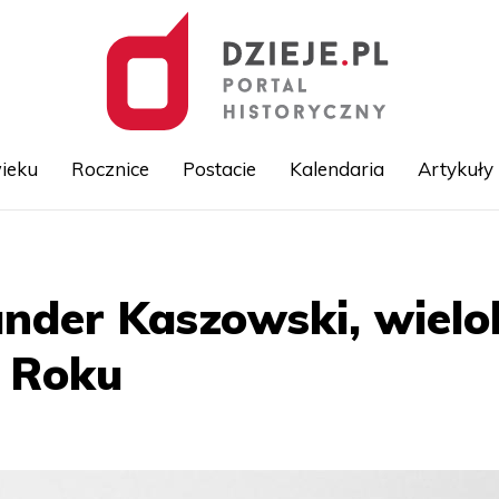
ieku
Rocznice
Postacie
Kalendaria
Artykuły
Przejdź
do
treści
nder Kaszowski, wielo
s Roku