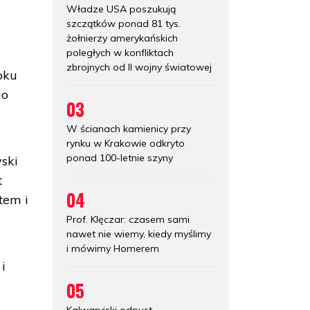
Władze USA poszukują
szczątków ponad 81 tys.
żołnierzy amerykańskich
poległych w konfliktach
zbrojnych od II wojny światowej
oku
go
03
W ścianach kamienicy przy
rynku w Krakowie odkryto
ponad 100-letnie szyny
wski
t
04
tem i
Prof. Klęczar: czasem sami
nawet nie wiemy, kiedy myślimy
i mówimy Homerem
i
05
Kalwaryjski odpust