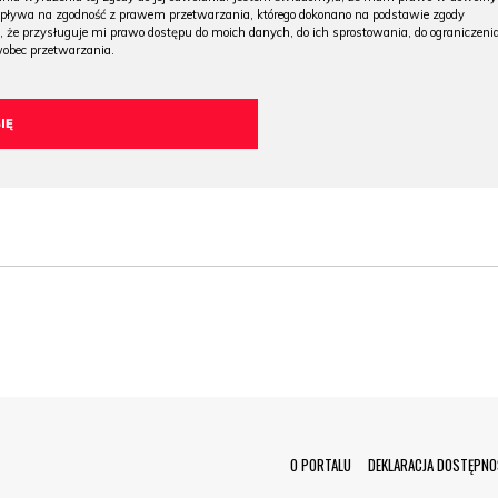
wpływa na zgodność z prawem przetwarzania, którego dokonano na podstawie zgody
, że przysługuje mi prawo dostępu do moich danych, do ich sprostowania, do ograniczeni
wobec przetwarzania.
Menu Footer
O PORTALU
DEKLARACJA DOSTĘPNO