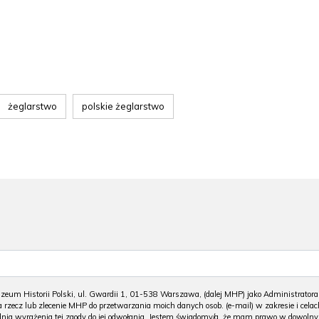
żeglarstwo
polskie żeglarstwo
m Historii Polski, ul. Gwardii 1, 01-538 Warszawa, (dalej MHP) jako Administratora
 rzecz lub zlecenie MHP do przetwarzania moich danych osob. (e-mail) w zakresie i celac
 dnia wyrażenia tej zgody do jej odwołania. Jestem świadomy/a, że mam prawo w dowoln