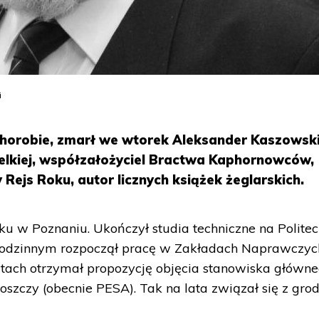
i
 chorobie, zmarł we wtorek Aleksander Kaszowski
ielkiej, współzałożyciel Bractwa Kaphornowców,
 Rejs Roku, autor licznych książek żeglarskich.
ku w Poznaniu. Ukończył studia techniczne na Polite
 rodzinnym rozpoczął pracę w Zakładach Naprawczyc
atach otrzymał propozycję objęcia stanowiska główn
szczy (obecnie PESA). Tak na lata związał się z gr