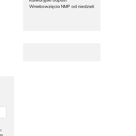
Wniebowzięcia NMP od niedzieli
h
ym