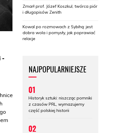
Zmarł prof. Józef Koszkul, twórca piór
i długopisów Zenith
Kowal po rozmowach z Sybihą: jest
dobra wola i pomysły, jak poprawiać
relacje
 -
NAJPOPULARNIEJSZE
01
chnice
Historyk sztuki: niszcząc pomniki
h
z czasów PRL, wymazujemy
część polskiej historii
ego
odem
02