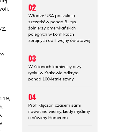
kiej
02
oli.
Władze USA poszukują
szczątków ponad 81 tys.
żołnierzy amerykańskich
WZ.
poległych w konfliktach
zbrojnych od II wojny światowej
 w
03
W ścianach kamienicy przy
rynku w Krakowie odkryto
ponad 100-letnie szyny
04
119,
Prof. Klęczar: czasem sami
h.
nawet nie wiemy, kiedy myślimy
.
i mówimy Homerem
w
y