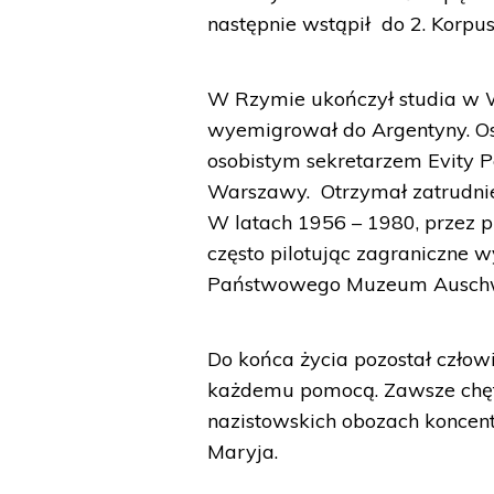
następnie wstąpił do 2. Korpu
W Rzymie ukończył studia w W
wyemigrował do Argentyny. O
osobistym sekretarzem Evity P
Warszawy. Otrzymał zatrudnie
W latach 1956 – 1980, przez p
często pilotując zagraniczne w
Państwowego Muzeum Auschwi
Do końca życia pozostał czło
każdemu pomocą. Zawsze chęt
nazistowskich obozach koncen
Maryja.