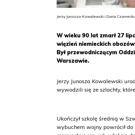
Jerzy Junosza-Kowalewski i Daria Czarnecka
W wieku 90 lat zmarł 27 lip
więzień niemieckich obozów
Był przewodniczącym Oddzi
Warszawie.
Jerzy Junosza Kowalewski urod
wywodzili się ze szlachty, któ
Ukończył szkolę średnią w Szw
wybuchem wojny powrócił do Po