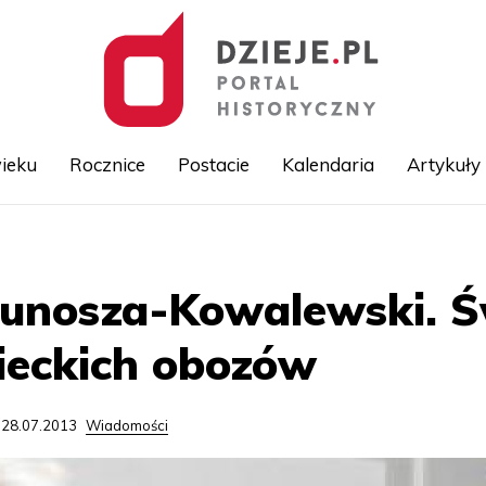
ieku
Rocznice
Postacie
Kalendaria
Artykuły
Przejdź
do
treści
Junosza-Kowalewski. Św
ieckich obozów
 28.07.2013
Wiadomości