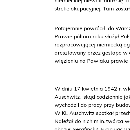
niemieckiej niewoli, udał się d
strefie okupacyjnej. Tam zosta
Potajemnie powrócił do Warsz
Prawie półtora roku służył Po
rozpracowującej niemiecką age
aresztowany przez gestapo w
więzieniu na Pawiaku prawie 
W dniu 17 kwietnia 1942 r. wł
Auschwitz, skąd codziennie j
wychodził do pracy przy bud
W KL Auschwitz spotkał przedw
Należał do nich m.in. twórca w
obozie: Serafiński). Pracując 