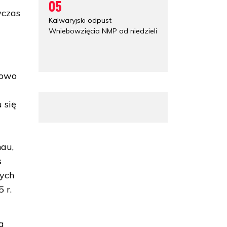
05
wczas
Kalwaryjski odpust
Wniebowzięcia NMP od niedzieli
kowo
 się
hau,
s
zych
 r.
a