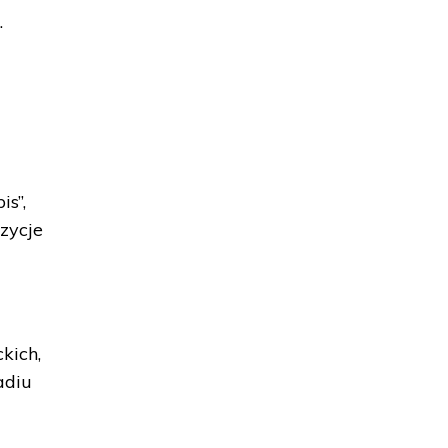
.
s”,
ozycje
kich,
adiu