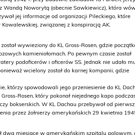
 z Wandą Noworytą (obecnie Sawkiewicz), która wó
wał jej informacje od organizacji Pileckiego, które
 Kowalewskiej, związanej z konspiracją AK.
 został wywieziony do KL Gross-Rosen, gdzie począt
ozowych kamieniołomach. Po pewnym czasie został
atery podoficerów i oficerów SS. Jednak nie udało mu
, ponieważ wcielony został do karnej kompanii, gdzie
e, którzy spowodowali jego przeniesienie do KL Dac
 Gross-Rosen, który pokonał niejednego kapo podcza
czy bokserskich. W KL Dachau przebywał od pierws
lenia przez żołnierzy amerykańskich 29 kwietnia 1945
ił dwa miesiące w amerykańskim szpitalu polowym, 