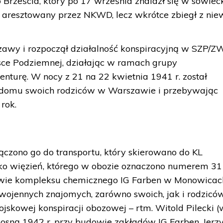
o Brześcia, który po 17 września znalazł się w sowiec
ł aresztowany przez NKWD, lecz wkrótce zbiegł z niew
awy i rozpoczął działalność konspiracyjną w SZP/Z
lsce Podziemnej, działając w ramach grupy
nturę. W nocy z 21 na 22 kwietnia 1941 r. został
 domu swoich rodziców w Warszawie i przebywając
rok.
ączono go do transportu, który skierowano do KL
ako więzień, którego w obozie oznaczono numerem 31
owie kompleksu chemicznego IG Farben w Monowicac
ojennych znajomych, zarówno swoich, jak i rodziców
ojskowej konspiracji obozowej – rtm. Witold Pilecki (
wiosną 1942 r. przy budowie zakładów IG Farben, Jerz