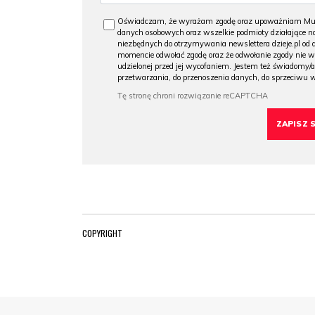
Oświadczam, że wyrażam zgodę oraz upoważniam Muzeu
danych osobowych oraz wszelkie podmioty działające na
niezbędnych do otrzymywania newslettera dzieje.pl od
momencie odwołać zgodę oraz że odwołanie zgody nie 
udzielonej przed jej wycofaniem. Jestem też świadomy/a
przetwarzania, do przenoszenia danych, do sprzeciwu 
COPYRIGHT