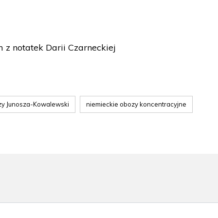
m z notatek Darii Czarneckiej
zy Junosza-Kowalewski
niemieckie obozy koncentracyjne