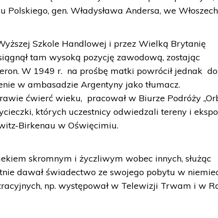
su Polskiego, gen. Władysława Andersa, we Włoszech
yższej Szkole Handlowej i przez Wielką Brytanię
siągnął tam wysoką pozycję zawodową, zostając
eron. W 1949 r. na prośbę matki powrócił jednak do
nie w ambasadzie Argentyny jako tłumacz.
rawie ćwierć wieku, pracował w Biurze Podróży „Orbi
ycieczki, których uczestnicy odwiedzali tereny i eksp
tz-Birkenau w Oświęcimiu.
wiekiem skromnym i życzliwym wobec innych, służąc
nie dawał świadectwo ze swojego pobytu w niemiec
tracyjnych, np. występował w Telewizji Trwam i w R