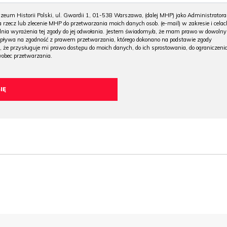
m Historii Polski, ul. Gwardii 1, 01-538 Warszawa, (dalej MHP) jako Administratora
 rzecz lub zlecenie MHP do przetwarzania moich danych osob. (e-mail) w zakresie i celac
 dnia wyrażenia tej zgody do jej odwołania. Jestem świadomy/a, że mam prawo w dowoln
wpływa na zgodność z prawem przetwarzania, którego dokonano na podstawie zgody
, że przysługuje mi prawo dostępu do moich danych, do ich sprostowania, do ograniczeni
wobec przetwarzania.