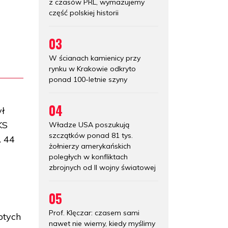
z czasów PRL, wymazujemy
część polskiej historii
03
W ścianach kamienicy przy
rynku w Krakowie odkryto
ponad 100-letnie szyny
04
ył
KS
Władze USA poszukują
szczątków ponad 81 tys.
. 44
żołnierzy amerykańskich
poległych w konfliktach
zbrojnych od II wojny światowej
05
Prof. Klęczar: czasem sami
otych
nawet nie wiemy, kiedy myślimy