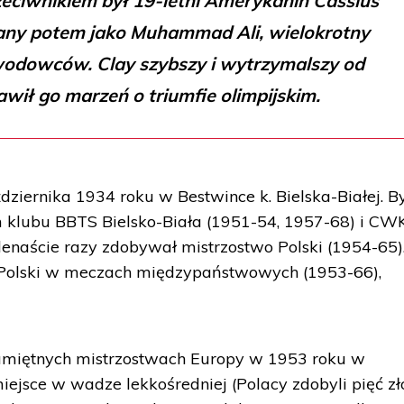
rzeciwnikiem był 19-letni Amerykanin Cassius
nany potem jako Muhammad Ali, wielokrotny
wodowców. Clay szybszy i wytrzymalszy od
wił go marzeń o triumfie olimpijskim.
ździernika 1934 roku w Bestwince k. Bielska-Białej. B
klubu BBTS Bielsko-Biała (1951-54, 1957-68) i CW
enaście razy zdobywał mistrzostwo Polski (1954-65)
i Polski w meczach międzypaństwowych (1953-66),
amiętnych mistrzostwach Europy w 1953 roku w
iejsce w wadze lekkośredniej (Polacy zdobyli pięć zł