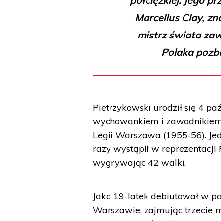
półciężkiej. Jego p
Marcellus Clay, z
mistrz świata za
Polaka pozba
Pietrzykowski urodził się 4 pa
wychowankiem i zawodnikiem 
Legii Warszawa (1955-56). Jed
razy wystąpił w reprezentacj
wygrywając 42 walki.
Jako 19-latek debiutował w p
Warszawie, zajmując trzecie m