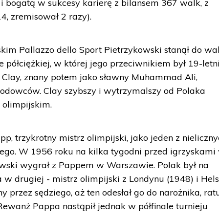
 i bogatą w sukcesy karierę z bilansem 367 walk, z
4, zremisował 2 razy).
im Pallazzo dello Sport Pietrzykowski stanął do wal
 półciężkiej, w której jego przeciwnikiem był 19-letn
 Clay, znany potem jako sławny Muhammad Ali,
wodowców. Clay szybszy i wytrzymalszy od Polaka
 olimpijskim.
p, trzykrotny mistrz olimpijski, jako jeden z nieliczn
iego. W 1956 roku na kilka tygodni przed igrzyskami
owski wygrał z Pappem w Warszawie. Polak był na
 w drugiej - mistrz olimpijski z Londynu (1948) i Hel
ony przez sędziego, aż ten odesłał go do narożnika, rat
ewanż Pappa nastąpił jednak w półfinale turnieju