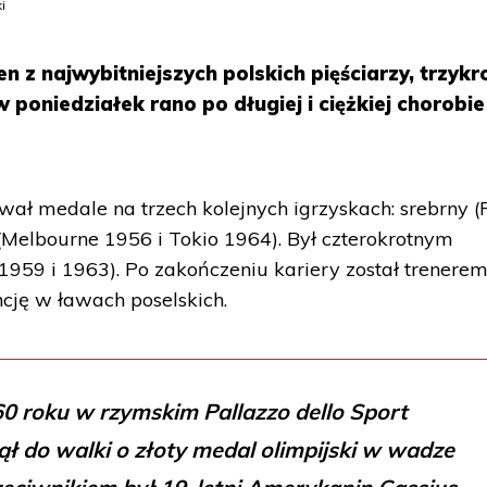
i
n z najwybitniejszych polskich pięściarzy, trzykr
w poniedziałek rano po długiej i ciężkiej chorobi
ał medale na trzech kolejnych igrzyskach: srebrny 
Melbourne 1956 i Tokio 1964). Był czterokrotnym
1959 i 1963). Po zakończeniu kariery został trenerem
ncję w ławach poselskich.
0 roku w rzymskim Pallazzo dello Sport
ął do walki o złoty medal olimpijski w wadze