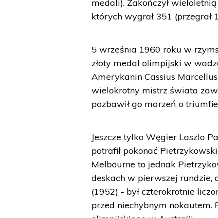
medali). Zakończył wieloletnią
których wygrał 351 (przegrał 1
5 września 1960 roku w rzymsk
złoty medal olimpijski w wadze
Amerykanin Cassius Marcellus
wielokrotny mistrz świata za
pozbawił go marzeń o triumfie
Jeszcze tylko Węgier Laszlo Pap
potrafił pokonać Pietrzykowsk
Melbourne to jednak Pietrzyk
deskach w pierwszej rundzie, a
(1952) - był czterokrotnie licz
przed niechybnym nokautem. R