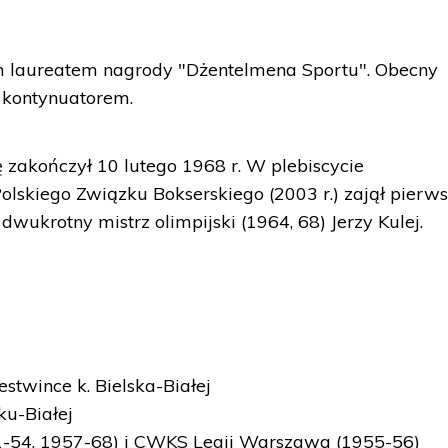
m laureatem nagrody "Dżentelmena Sportu". Obecny
j kontynuatorem.
rę zakończył 10 lutego 1968 r. W plebiscycie
lskiego Związku Bokserskiego (2003 r.) zajął pierw
dwukrotny mistrz olimpijski (1964, 68) Jerzy Kulej.
stwince k. Bielska-Białej
ku-Białej
51-54, 1957-68) i CWKS Legii Warszawa (1955-56)