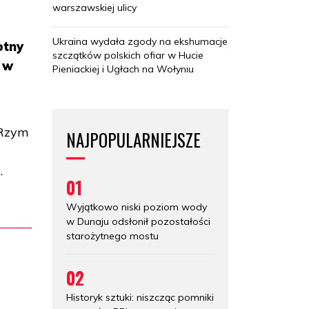
warszawskiej ulicy
Ukraina wydała zgody na ekshumacje
otny
szczątków polskich ofiar w Hucie
e w
Pieniackiej i Ugłach na Wołyniu
(Rzym
NAJPOPULARNIEJSZE
.
01
Wyjątkowo niski poziom wody
w Dunaju odsłonił pozostałości
starożytnego mostu
02
Historyk sztuki: niszcząc pomniki