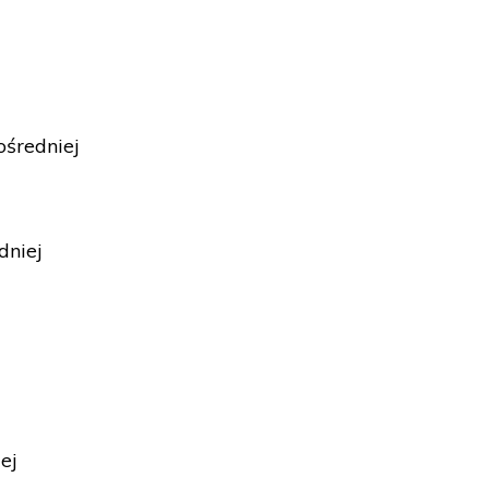
średniej
dniej
ej