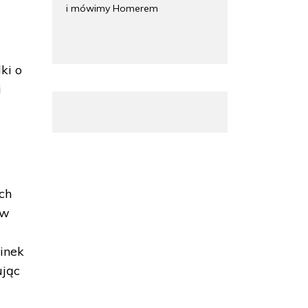
i mówimy Homerem
ki o
i
ych
 w
sinek
ując