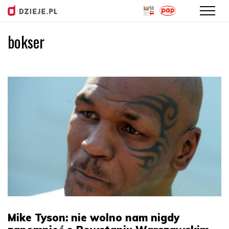
bokser
Przejdź
do
treści
Mike Tyson: nie wolno nam nigdy