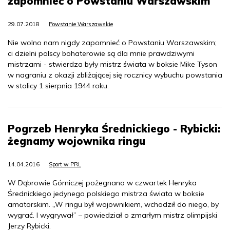
zapomnieć o Powstaniu Warszawskim
29.07.2018
Powstanie Warszawskie
Nie wolno nam nigdy zapomnieć o Powstaniu Warszawskim;
ci dzielni polscy bohaterowie są dla mnie prawdziwymi
mistrzami - stwierdza były mistrz świata w boksie Mike Tyson
w nagraniu z okazji zbliżającej się rocznicy wybuchu powstania
w stolicy 1 sierpnia 1944 roku.
Pogrzeb Henryka Średnickiego - Rybicki:
żegnamy wojownika ringu
14.04.2016
Sport w PRL
W Dąbrowie Górniczej pożegnano w czwartek Henryka
Średnickiego jedynego polskiego mistrza świata w boksie
amatorskim. „W ringu był wojownikiem, wchodził do niego, by
wygrać. I wygrywał” – powiedział o zmarłym mistrz olimpijski
Jerzy Rybicki.