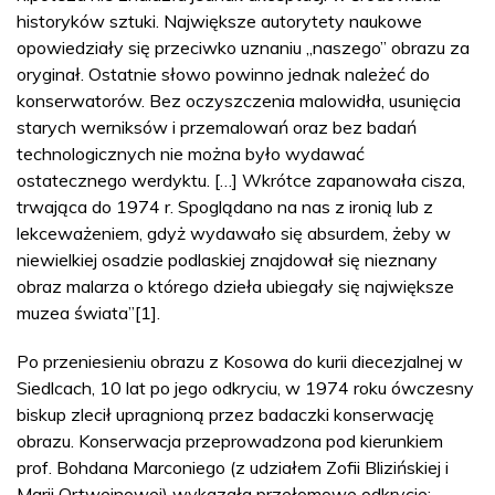
historyków sztuki. Największe autorytety naukowe
opowiedziały się przeciwko uznaniu „naszego” obrazu za
oryginał. Ostatnie słowo powinno jednak należeć do
konserwatorów. Bez oczyszczenia malowidła, usunięcia
starych werniksów i przemalowań oraz bez badań
technologicznych nie można było wydawać
ostatecznego werdyktu. […] Wkrótce zapanowała cisza,
trwająca do 1974 r. Spoglądano na nas z ironią lub z
lekceważeniem, gdyż wydawało się absurdem, żeby w
niewielkiej osadzie podlaskiej znajdował się nieznany
obraz malarza o którego dzieła ubiegały się największe
muzea świata”[1].
Po przeniesieniu obrazu z Kosowa do kurii diecezjalnej w
Siedlcach, 10 lat po jego odkryciu, w 1974 roku ówczesny
biskup zlecił upragnioną przez badaczki konserwację
obrazu. Konserwacja przeprowadzona pod kierunkiem
prof. Bohdana Marconiego (z udziałem Zofii Blizińskiej i
Marii Ortweinowej) wykazała przełomowe odkrycie: