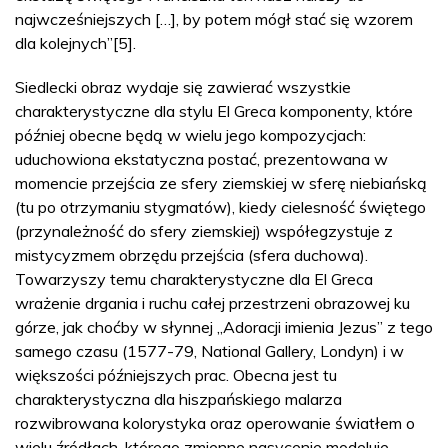
najwcześniejszych […], by potem mógł stać się wzorem
dla kolejnych”[5].
Siedlecki obraz wydaje się zawierać wszystkie
charakterystyczne dla stylu El Greca komponenty, które
później obecne będą w wielu jego kompozycjach:
uduchowiona ekstatyczna postać, prezentowana w
momencie przejścia ze sfery ziemskiej w sferę niebiańską
(tu po otrzymaniu stygmatów), kiedy cielesność świętego
(przynależność do sfery ziemskiej) współegzystuje z
mistycyzmem obrzędu przejścia (sfera duchowa).
Towarzyszy temu charakterystyczne dla El Greca
wrażenie drgania i ruchu całej przestrzeni obrazowej ku
górze, jak choćby w słynnej „Adoracji imienia Jezus” z tego
samego czasu (1577-79, National Gallery, Londyn) i w
większości późniejszych prac. Obecna jest tu
charakterystyczna dla hiszpańskiego malarza
rozwibrowana kolorystyka oraz operowanie światłem o
wielu źródłach, którego zmienne nasycenie modeluje