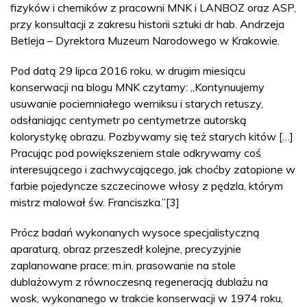
fizyków i chemików z pracowni MNK i LANBOZ oraz ASP,
przy konsultacji z zakresu historii sztuki dr hab. Andrzeja
Betleja – Dyrektora Muzeum Narodowego w Krakowie.
Pod datą 29 lipca 2016 roku, w drugim miesiącu
konserwacji na blogu MNK czytamy: „Kontynuujemy
usuwanie pociemniałego werniksu i starych retuszy,
odsłaniając centymetr po centymetrze autorską
kolorystykę obrazu. Pozbywamy się też starych kitów […]
Pracując pod powiększeniem stale odkrywamy coś
interesującego i zachwycającego, jak choćby zatopione w
farbie pojedyncze szczecinowe włosy z pędzla, którym
mistrz malował św. Franciszka.”[3]
Prócz badań wykonanych wysoce specjalistyczną
aparaturą, obraz przeszedł kolejne, precyzyjnie
zaplanowane prace: m.in. prasowanie na stole
dublażowym z równoczesną regeneracją dublażu na
wosk, wykonanego w trakcie konserwacji w 1974 roku,