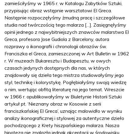
zamieściłyśmy w 1965 r. w Katalogu Zabytków Sztuki,
przypisując obraz wstępnie warsztatowi El Greca.
Następnie rozpoczęłyśmy żmudną pracę i szczegółowe
studia nad twórczością tego malarza […]. Zasięgnęłyśmy
opinii jednego z najwybitniejszych znawców malarstwa El
Greca, profesora Jose Gudiola z Barcelony, autora
rozprawy o ikonografii i chronologii obrazów św.
Franciszka el Greca, zamieszczonej w Art Bulletin w 1962
r. W muzeach Bukaresztu i Budapesztu, w owych
czasach jedynych dostępnych dla nas, w których
znajdowały się dzieła tego mistrza studiowałyśmy jego
styl, technikę i kolorystykę. Pogłębiałyśmy swoją wiedzę
o nim, wertując obfitą literaturę na jego temat. Wreszcie
w 1966 r. opublikowałyśmy w Biuletynie Historii Sztuki
artykuł pt. ‘Nieznany obraz w Kosowie z serii
franciszkańskiej El Greca’, uznając malowidło w wyniku
analizy ikonograficznej i stylowej za autentyczne dzieło
pochodzącego z Krety hiszpańskiego malarza. Nasza
hipoteza nie znalazła jednak akceptacji w środowisku