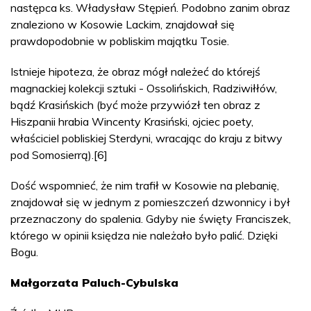
następca ks. Władysław Stępień. Podobno zanim obraz
znaleziono w Kosowie Lackim, znajdował się
prawdopodobnie w pobliskim majątku Tosie.
Istnieje hipoteza, że obraz mógł należeć do którejś
magnackiej kolekcji sztuki - Ossolińskich, Radziwiłłów,
bądź Krasińskich (być może przywiózł ten obraz z
Hiszpanii hrabia Wincenty Krasiński, ojciec poety,
właściciel pobliskiej Sterdyni, wracając do kraju z bitwy
pod Somosierrą).[6]
Dość wspomnieć, że nim trafił w Kosowie na plebanię,
znajdował się w jednym z pomieszczeń dzwonnicy i był
przeznaczony do spalenia. Gdyby nie święty Franciszek,
którego w opinii księdza nie należało było palić. Dzięki
Bogu.
Małgorzata Paluch-Cybulska