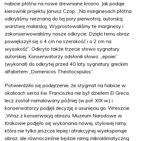
nabicie płótna na nowe drewniane krosno. Jak podaje
kierownik projektu Janusz Czop: „Na marginesach płótna
odkryliśmy nieznaną do tej pory pierwotną, autorską
warstwę malarską. Wyprostowaliśmy te marginesy i
zakonserwowaliśmy nasze odkrycie. Dzięki temu obraz
powiększył się o 4 cm na szerokość i o 2 cm na
wysokość”. Odkryto także trzecie słowo sygnatury
autorskiej. Konserwatorzy odsłonili słowo: „epoiei”
(wykonał) do odkrytej przed 40 laty sygnatury greckim
alfabetem „Domenicos Theotocopulos”.
Potwierdziło się podejrzenie, że stygmat na habicie w
okolicach serca św. Franciszka nie był dziełem El Greca,
lecz został namalowany później (w poł. XIX w.) i
konserwatorzy podjęli decyzję o usunięciu go. Wreszcie:
„Wraz z konserwacją obrazu, Muzeum Narodowe w
Krakowie podjęło się wykonania nowej, stylowej ramy,
która nie tylko jeszcze lepiej i atrakcyjnej wyeksponuje
obraz, ale równocześnie będzie ramą mikroklimatyczną