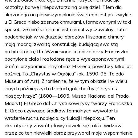
kształty, barwę i niepowtarzalną aurę dzieł. Tłem dla
ukazanego na pierwszym planie świętego jest jak zwykle
u El Greca niebo zasnute chmurami, uformowanymi w taki
sposób, że miąższ chmur jest niemal wyczuwalny. Tutaj,
podobnie jak w większości obrazów Hiszpana chmury
mają mocną, zwartą konstrukcję, budującą swoistą
architektonikę tła. Wzniesione ku górze oczy Franciszka,
pochylone ciało i rozłożone ręce z wyeksponowanymi
dłońmi przypomina inny obraz El Greca, powstały kilka lat
później. To „Chrystus w Ogrójcu” (ok. 1590-95, Toledo
Museum of Art). Znamienne, że w tym obrazie i w wielu
innych późniejszych dziełach, jak choćby „Chrystus
niosący krzyż” (1600—1605, Museo Nacional del Prado,
Madryt) El Greco dał Chrystusowi rysy twarzy Franciszka.
El Greco używając środków formalnych wywołał tu
wrażenie ruchu, napięcia, cyrkulacji i niepokoju. Ten
ekstatyczny zawrót głowy udziela się także widzowi,
przez co ten niewielki obraz przywołał moje wspomnienie