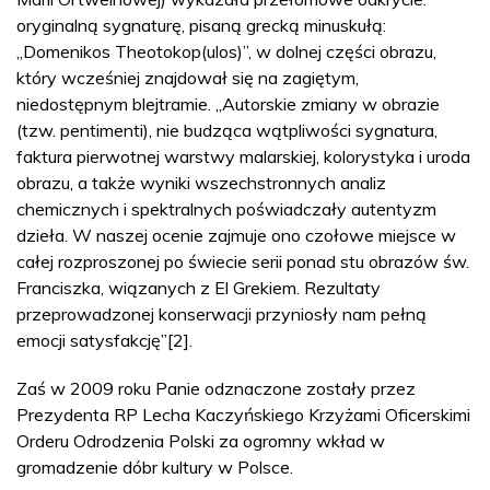
oryginalną sygnaturę, pisaną grecką minuskułą:
„Domenikos Theotokop(ulos)”, w dolnej części obrazu,
który wcześniej znajdował się na zagiętym,
niedostępnym blejtramie. „Autorskie zmiany w obrazie
(tzw. pentimenti), nie budząca wątpliwości sygnatura,
faktura pierwotnej warstwy malarskiej, kolorystyka i uroda
obrazu, a także wyniki wszechstronnych analiz
chemicznych i spektralnych poświadczały autentyzm
dzieła. W naszej ocenie zajmuje ono czołowe miejsce w
całej rozproszonej po świecie serii ponad stu obrazów św.
Franciszka, wiązanych z El Grekiem. Rezultaty
przeprowadzonej konserwacji przyniosły nam pełną
emocji satysfakcję”[2].
Zaś w 2009 roku Panie odznaczone zostały przez
Prezydenta RP Lecha Kaczyńskiego Krzyżami Oficerskimi
Orderu Odrodzenia Polski za ogromny wkład w
gromadzenie dóbr kultury w Polsce.