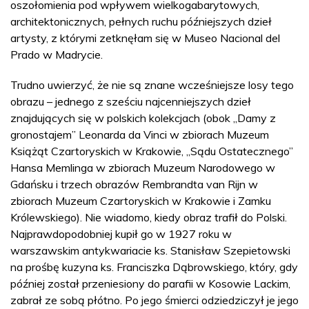
oszołomienia pod wpływem wielkogabarytowych,
architektonicznych, pełnych ruchu późniejszych dzieł
artysty, z którymi zetknęłam się w Museo Nacional del
Prado w Madrycie.
Trudno uwierzyć, że nie są znane wcześniejsze losy tego
obrazu – jednego z sześciu najcenniejszych dzieł
znajdujących się w polskich kolekcjach (obok „Damy z
gronostajem” Leonarda da Vinci w zbiorach Muzeum
Książąt Czartoryskich w Krakowie, „Sądu Ostatecznego”
Hansa Memlinga w zbiorach Muzeum Narodowego w
Gdańsku i trzech obrazów Rembrandta van Rijn w
zbiorach Muzeum Czartoryskich w Krakowie i Zamku
Królewskiego). Nie wiadomo, kiedy obraz trafił do Polski.
Najprawdopodobniej kupił go w 1927 roku w
warszawskim antykwariacie ks. Stanisław Szepietowski
na prośbę kuzyna ks. Franciszka Dąbrowskiego, który, gdy
później został przeniesiony do parafii w Kosowie Lackim,
zabrał ze sobą płótno. Po jego śmierci odziedziczył je jego