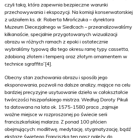
czyli taką, która zapewnia bezpieczne warunki
przechowywania i ekspozycji. Na komisji konserwatorskiej
z udziałem ks. dr. Roberta Mirończuka – dyrektora
Muzeum Diecezjalnego w Siedlcach – przeanalizowaliśmy
kilkanaście, specjalnie przygotowanych wizualizacji
obrazu w różnych ramach z epoki i ostatecznie
wybraliśmy typową dla tego okresu ramę typy cassetta,
zdobioną złotem i temperą oraz złotym ornamentem w
technice sgraffito”[4].
Obecny stan zachowania obrazu i sposób jego
eksponowania, pozwoli na dalsze analizy, mające na celu
bardziej precyzyjne usytuowanie dzieła w całokształcie
twórczości hiszpańskiego mistrza. Według Doroty Pikuli
ta datowana na lata ok. 1575-1580 praca „zajmuje
ważne miejsce w rozproszonej po świecie serii
franciszkańskiej malarza. Z ponad 100 płócien
obejmujących: modlitwę, medytację, stygmatyzację, bądź
ekstazę świętego Franciszka ten nasz należy do