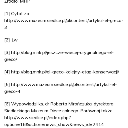
Źródło: MHP
[1] Cytat za:
http://www.muzeum.siedlce.pl/pl/content/artykul-el-greco-
3
[2] j.w
[3] http://blog.mnk.pl/jeszcze-wiecej-oryginalnego-el-
greco/
[4] http://blog.mnk.pl/el-greco-kolejny-etap-konserwacji/
[5] http://www.muzeum.siedlce.pl/pl/content/artykul-el-
greco-4
[6] Wypowiedzi ks. dr Roberta Mirończuka, dyrektora
Siedleckiego Muzeum Diecezjalnego. Porównaj także:
http://www.siedlce.pl/index.php?
option=16&action=news_show&news_id=2414