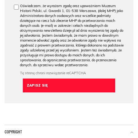
Oświadczam, że wyrażam zgodę oraz upoważniam Muzeum
Historii Polski, ul. Gwardii 1, 01-538 Warszawa, (dalej MHP) jako
Administratora danych osobowych oraz wszelkie podmioty
działające na rzecz lub zlecenie MHP do przetwarzania moich
danych osob. (e-mail) w zakresie i celach niezbędnych do
otrzymywania newslettera dzieje.pl od dnia wyrażenia tej zgody do
jej odwołania. Jestem świadomy/a, że mam prawo w dowolnym
momencie odwołać zgodę oraz że odwołanie zgody nie wpływa na
zgodność z prawem przetwarzania, którego dokonano na podstawie
zgody udzielonej przed jej wycofaniem. Jestem też świadomy/a, że
przysługuje mi prawo dostępu do moich danych, do ich
sprostowania, do ograniczenia przetwarzania, do przenoszenia
danych, do sprzeciwu wobec przetwarzania.
COPYRIGHT