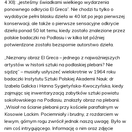
4 XII): „jesteśmy świadkami wielkiego wydarzenia
ponownego odkrycia El Greca”. Nie chodzi tu tylko o
wydobycie pełni blasku dzieła w 40 lat po jego pierwszej
konserwacji, ale także o pierwsze sensacyjne odkrycie
dzieła ponad 50 lat temu, kiedy zostało znalezione przez
polskie badaczki na Podlasiu i w kilka lat później
potwierdzone zostało bezspornie autorstwo dzieła.
„Nieznany obraz El Greca – jednego z najważniejszych
artystów w historii sztuki na podlaskiej plebani? Nie
sądzę” – musiały usłyszeć wielokrotnie w 1964 roku
badaczki Instytutu Sztuki Polskiej Akademii Nauk: dr
Izabela Galicka i Hanna Sygietyńska-Kwoczyńska, kiedy
zajmując się inwentaryzacją zabytków sztuki powiatu
sokołowskiego na Podlasiu, znalazły obraz na plebanii.
„Wisiał na ścianie plebanii przy kościele parafialnym w
Kosowie Lackim. Pociemniały i brudny, z rozdarciem w
lewym, górnym rogu zwrócił jednak naszą uwagę. Było w
nim coś intrygującego. Informację o nim oraz zdjęcie