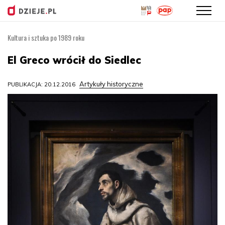
Kultura i sztuka po 1989 roku
Przejdź
do
El Greco wrócił do Siedlec
treści
Artykuły historyczne
PUBLIKACJA: 20.12.2016