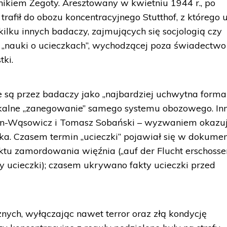
ikiem Żegoty. Aresztowany w kwietniu 1944 r., po
rafił do obozu koncentracyjnego Stutthof, z którego u
 kilku innych badaczy, zajmujących się socjologią czy
 „nauki o ucieczkach”, wychodzącej poza świadectwo
tki.
 są przez badaczy jako „najbardziej uchwytna forma
dykalne „zanegowanie” samego systemu obozowego. In
nin-Wąsowicz i Tomasz Sobański – wyzwaniem okazuj
yka. Czasem termin „ucieczki” pojawiał się w dokumen
tu zamordowania więźnia („auf der Flucht erschossen
by ucieczki); czasem ukrywano fakty ucieczki przed
znych, wyłączając nawet terror oraz złą kondycję