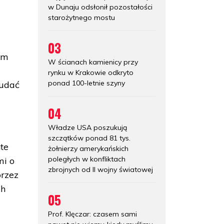
w Dunaju odsłonił pozostałości
starożytnego mostu
03
 im
W ścianach kamienicy przy
rynku w Krakowie odkryto
ponad 100-letnie szyny
 udać
04
Władze USA poszukują
szczątków ponad 81 tys.
te
żołnierzy amerykańskich
poległych w konfliktach
mi o
zbrojnych od II wojny światowej
przez
ch
05
Prof. Klęczar: czasem sami