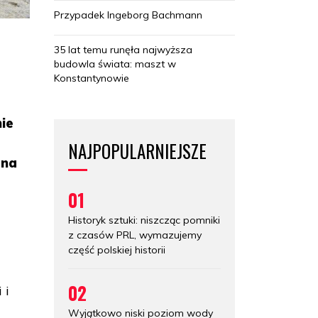
Przypadek Ingeborg Bachmann
35 lat temu runęła najwyższa
budowla świata: maszt w
Konstantynowie
nie
NAJPOPULARNIEJSZE
 na
01
e
Historyk sztuki: niszcząc pomniki
z czasów PRL, wymazujemy
część polskiej historii
02
 i
Wyjątkowo niski poziom wody