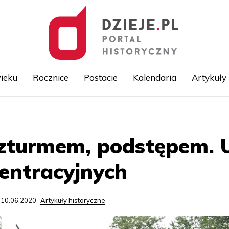
ieku
Rocznice
Postacie
Kalendaria
Artykuły
Przejdź
do
treści
turmem, podstępem. U
entracyjnych
 10.06.2020
Artykuły historyczne