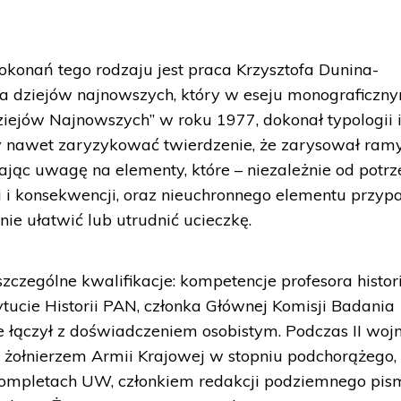
konań tego rodzaju jest praca Krzysztofa Dunina-
a dziejów najnowszych, który w eseju monograficzny
ejów Najnowszych” w roku 1977, dokonał typologii 
by nawet zaryzykować twierdzenie, że zarysował ram
acając uwagę na elementy, które – niezależnie od potr
 i konsekwencji, oraz nieuchronnego elementu przyp
nie ułatwić lub utrudnić ucieczkę.
zczególne kwalifikacje: kompetencje profesora histori
tucie Historii PAN, członka Głównej Komisji Badania
e łączył z doświadczeniem osobistym. Podczas II woj
 żołnierzem Armii Krajowej w stopniu podchorążego,
h kompletach UW, członkiem redakcji podziemnego pi