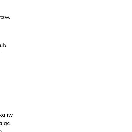
tzw.
lub
y
ka (w
ając,
b