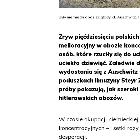
Były niemiecki obóz zagłady KL Auschwitz. F
Zryw pięćdziesięciu polskic
melioracyjny w obozie konc
osób, które rzuciły się do u
uciekło dziewięć. Zaledwie d
wydostania się z Auschwitz
poduszkach limuzyny Steyr 
próby pokazują, jak szeroki
hitlerowskich obozów.
W czasie okupacji niemieckie
koncentracyjnych – i setki ra
desperacji.