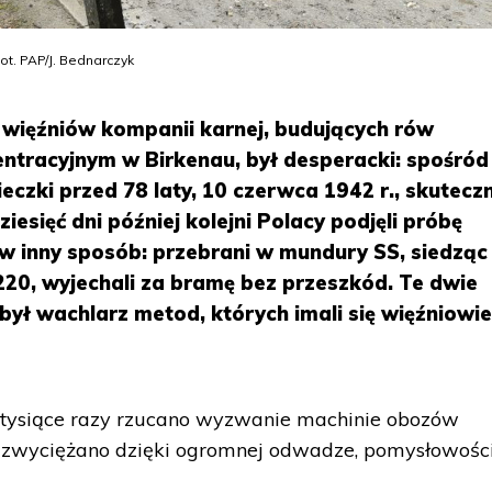
ot. PAP/J. Bednarczyk
h więźniów kompanii karnej, budujących rów
entracyjnym w Birkenau, był desperacki: spośród
cieczki przed 78 laty, 10 czerwca 1942 r., skutecz
ziesięć dni później kolejni Polacy podjęli próbę
 w inny sposób: przebrani w mundury SS, siedząc
220, wyjechali za bramę bez przeszkód. Te dwie
 był wachlarz metod, których imali się więźniowi
j tysiące razy rzucano wyzwanie machinie obozów
zy zwyciężano dzięki ogromnej odwadze, pomysłowości