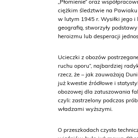
„Płomienie” oraz współpracown
ciężkim śledztwie na Pawiaku t
w lutym 1945 r. Wysiłki jego i
geografią, stworzyły podstawy
heroizmu lub desperacji jednos
Ucieczki z obozów postrzegane
ruchu oporu”, najbardziej ra
rzecz, że – jak zauważają Du
już kwestie źródłowe i statyst
obozowej dla zatuszowania fak
czyli: zastrzelony podczas pró
władzami wyższymi.
O przeszkodach czysto technic