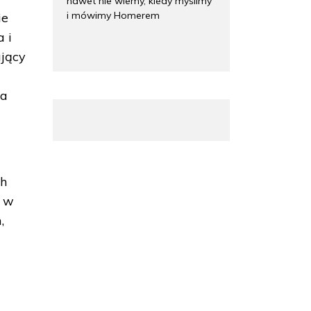
nawet nie wiemy, kiedy myślimy
i mówimy Homerem
ie
a i
ujący
na
ch
i w
,