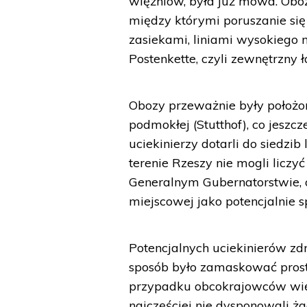
więźniów, była już mowa. Obozy
między którymi poruszanie się 
zasiekami, liniami wysokiego n
Postenkette, czyli zewnętrzny 
Obozy przeważnie były położon
podmokłej (Stutthof), co jeszc
uciekinierzy dotarli do siedz
terenie Rzeszy nie mogli licz
Generalnym Gubernatorstwie, o
miejscowej jako potencjalnie s
Potencjalnych uciekinierów zd
sposób było zamaskować prost
przypadku obcokrajowców więzi
najczęściej nie dysponowali 