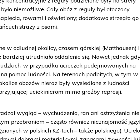
 koncentracyjne z reguły podzielone były na strefy,
było niemożliwe. Cały obóz z reguły był otoczony
apięcia, rowami i oświetlony; dodatkowo strzegło go 
łańcuch straży z psami.
e w odludnej okolicy, czasem górskiej (Matthausen) 
ze bardziej utrudniało oddalenie się. Nawet jednak gd
ib ludzkich, w przypadku ucieczek podejmowanych na
yć na pomoc ludności. Na terenach podbitych, w tym w
kolice obozów nieraz były wysiedlone z ludności
przyjającej uciekinierom mimo groźby represji.
radzał wygląd – wychudzenia, ran ani ostrzyżenia nie
ym przebraniem – często również nieznajomość języ
onych w polskich KZ-tach – także polskiego). Uciek
żadnymi dobrami materialnymi, zapasami żywności lu