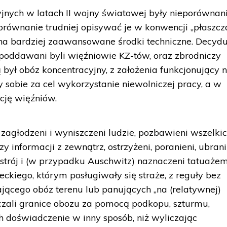
jnych w latach II wojny światowej były nieporównan
eporównanie trudniej opisywać je w konwencji „płaszcz
 na bardziej zaawansowane środki techniczne. Decyd
m poddawani byli więźniowie KZ-tów, oraz zbrodniczy
ą był obóz koncentracyjny, z założenia funkcjonujący 
 sobie za cel wykorzystanie niewolniczej pracy, a w
ację więźniów.
: zagłodzeni i wyniszczeni ludzie, pozbawieni wszelki
y informacji z zewnątrz, ostrzyżeni, poranieni, ubran
 strój i (w przypadku Auschwitz) naznaczeni tatuażem
eckiego, którym posługiwały się straże, z reguły bez
ającego obóz terenu lub panujących „na (relatywnej)
zali granice obozu za pomocą podkopu, szturmu,
h doświadczenie w inny sposób, niż wyliczając