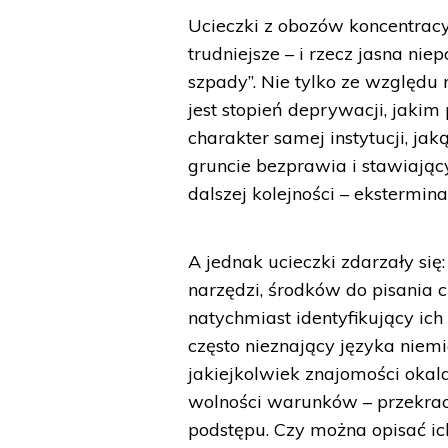
Ucieczki z obozów koncentracy
trudniejsze – i rzecz jasna ni
szpady”. Nie tylko ze względu
jest stopień deprywacji, jaki
charakter samej instytucji, jak
gruncie bezprawia i stawiający
dalszej kolejności – ekstermin
A jednak ucieczki zdarzały się
narzędzi, środków do pisania cz
natychmiast identyfikujący ich
często nieznający języka niemi
jakiejkolwiek znajomości okal
wolności warunków – przekrac
podstępu. Czy można opisać ic