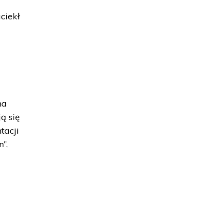
ciekł
na
ą się
tacji
”,