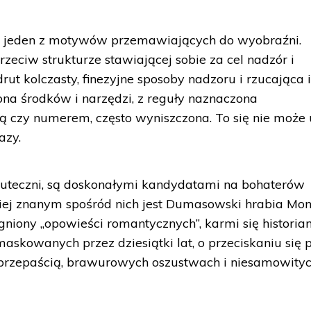
wi jeden z motywów przemawiających do wyobraźni.
rzeciw strukturze stawiającej sobie za cel nadzór i
drut kolczasty, finezyjne sposoby nadzoru i rzucająca
na środków i narzędzi, z reguły naznaczona
ą czy numerem, często wyniszczona. To się nie może
razy.
 skuteczni, są doskonałymi kandydatami na bohaterów
ej znanym spośród nich jest Dumasowski hrabia Mon
agniony „opowieści romantycznych”, karmi się historia
maskowanych przez dziesiątki lat, o przeciskaniu się 
d przepaścią, brawurowych oszustwach i niesamowity