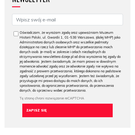
Oświadczam, że wyrażam zgodę oraz upoważniam Muzeum
Historii Polski, ul. Gwardii 1, 01-538 Warszawa, (dalej MHP) jako
Administratora danych osobowych oraz wszelkie podmioty
działające na rzecz lub zlecenie MHP do przetwarzania moich
danych osob. (e-mail) w zakresie i celach niezbędnych do
otrzymywania newslettera dzieje.pl od dnia wyrażenia tej zgody do
jej odwołania. Jestem świadomy/a, że mam prawo w dowolnym
momencie odwołać zgodę oraz że odwołanie zgody nie wpływa na
zgodność z prawem przetwarzania, którego dokonano na podstawie
zgody udzielonej przed jej wycofaniem. Jestem też świadomy/a, że
przysługuje mi prawo dostępu do moich danych, do ich
sprostowania, do ograniczenia przetwarzania, do przenoszenia
danych, do sprzeciwu wobec przetwarzania.