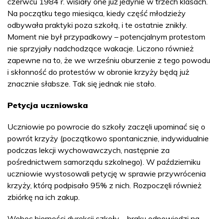
czerwcu 1984 r. wisiały one już jedynie w trzech klasach.
Na początku tego miesiąca, kiedy część młodzieży
odbywała praktyki poza szkołą, i te ostatnie znikły.
Moment nie był przypadkowy – potencjalnym protestom
nie sprzyjały nadchodzące wakacje. Liczono również
zapewne na to, że we wrześniu oburzenie z tego powodu
i skłonność do protestów w obronie krzyży będą już
znacznie słabsze. Tak się jednak nie stało.
Petycja uczniowska
Uczniowie po powrocie do szkoły zaczęli upominać się o
powrót krzyży (początkowo spontanicznie, indywidualnie
podczas lekcji wychowawczych, następnie za
pośrednictwem samorządu szkolnego). W październiku
uczniowie wystosowali petycję w sprawie przywrócenia
krzyży, którą podpisało 95% z nich. Rozpoczęli również
zbiórkę na ich zakup.
Wobec bierności dyrekcji szkoły – braku odpowiedzi na