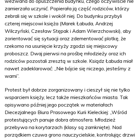
wezwana do opuszczenia budynku, czego oczywiście nie
zamierzała uczynić. Popierała ją część rodziców, którzy
zebrali się w szkole i wokół niej. Do budynku przybyli
czterej miejscowi księża (Marek Łabuda, Andrzej
Wilczyński, Czesław Stępak i Adam Wierzchowski), aby
zorientować się sytuacji oraz zdementować plotkę, że
rzekomo na usunięcie krzyży zgodzi się miejscowy
proboszcz. Dwaj pierwsi na prośbę młodzieży oraz ich
rodziców pozostali zresztą w szkole. Ksiądz Łabuda miał
nawet zadeklarować: „Nie bójcie się niczego, jesteśmy z
wami”.
Protest był dobrze zorganizowany i cieszył się nie tylko
wsparciem księży, lecz także mieszkańców miasta. Tak
opisywano później jego początek w materiałach
Diecezjalnego Biura Prasowego Kurii Kieleckiej: „Wśród
protestujących panuje dobra atmosfera. Młodzież
przebywa na korytarzach (klasy są zamknięte). Nad
porządkiem czuwa grono nauczycielskie, kontrolując drzwi