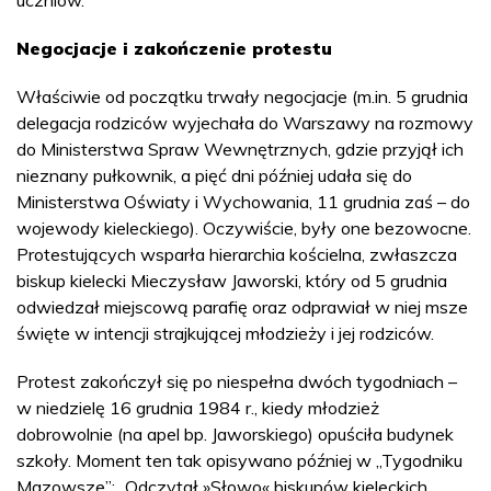
Negocjacje i zakończenie protestu
Właściwie od początku trwały negocjacje (m.in. 5 grudnia
delegacja rodziców wyjechała do Warszawy na rozmowy
do Ministerstwa Spraw Wewnętrznych, gdzie przyjął ich
nieznany pułkownik, a pięć dni później udała się do
Ministerstwa Oświaty i Wychowania, 11 grudnia zaś – do
wojewody kieleckiego). Oczywiście, były one bezowocne.
Protestujących wsparła hierarchia kościelna, zwłaszcza
biskup kielecki Mieczysław Jaworski, który od 5 grudnia
odwiedzał miejscową parafię oraz odprawiał w niej msze
święte w intencji strajkującej młodzieży i jej rodziców.
Protest zakończył się po niespełna dwóch tygodniach –
w niedzielę 16 grudnia 1984 r., kiedy młodzież
dobrowolnie (na apel bp. Jaworskiego) opuściła budynek
szkoły. Moment ten tak opisywano później w „Tygodniku
Mazowsze”: „Odczytał »Słowo« biskupów kieleckich