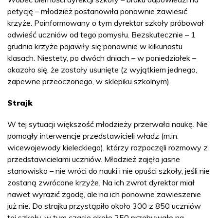
petycję – młodzież postanowiła ponownie zawiesić
krzyże. Poinformowany o tym dyrektor szkoły próbował
odwieść uczniów od tego pomysłu. Bezskutecznie – 1
grudnia krzyże pojawiły się ponownie w kilkunastu
klasach. Niestety, po dwóch dniach – w poniedziałek –
okazało się, że zostały usunięte (z wyjątkiem jednego,
zapewne przeoczonego, w sklepiku szkolnym).
Strajk
W tej sytuacji większość młodzieży przerwała naukę. Nie
pomogły interwencje przedstawicieli władz (m.in.
wicewojewody kieleckiego), którzy rozpoczęli rozmowy z
przedstawicielami uczniów. Młodzież zajęła jasne
stanowisko – nie wróci do nauki i nie opuści szkoły, jeśli nie
zostaną zwrócone krzyże. Na ich zwrot dyrektor miał
nawet wyrazić zgodę, ale na ich ponowne zawieszenie
już nie. Do strajku przystąpiło około 300 z 850 uczniów
tej szkoły, w tym czasie około 250 przebywało na