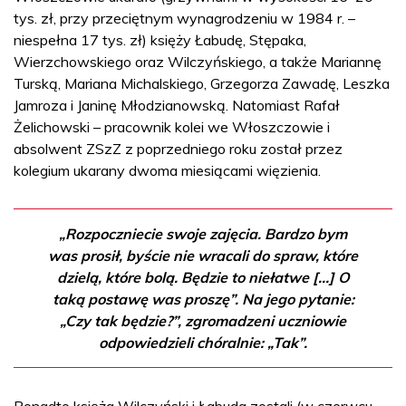
tys. zł, przy przeciętnym wynagrodzeniu w 1984 r. –
niespełna 17 tys. zł) księży Łabudę, Stępaka,
Wierzchowskiego oraz Wilczyńskiego, a także Mariannę
Turską, Mariana Michalskiego, Grzegorza Zawadę, Leszka
Jamroza i Janinę Młodzianowską. Natomiast Rafał
Żelichowski – pracownik kolei we Włoszczowie i
absolwent ZSzZ z poprzedniego roku został przez
kolegium ukarany dwoma miesiącami więzienia.
„Rozpoczniecie swoje zajęcia. Bardzo bym
was prosił, byście nie wracali do spraw, które
dzielą, które bolą. Będzie to niełatwe […] O
taką postawę was proszę”. Na jego pytanie:
„Czy tak będzie?”, zgromadzeni uczniowie
odpowiedzieli chóralnie: „Tak”.
Ponadto księża Wilczyński i Łabuda zostali (w czerwcu