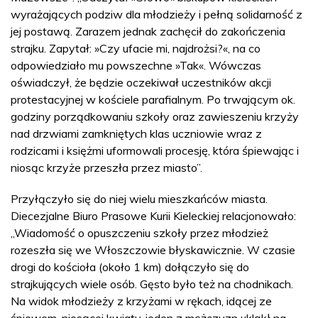
wyrażających podziw dla młodzieży i pełną solidarność z
jej postawą. Zarazem jednak zachęcił do zakończenia
strajku. Zapytał: »Czy ufacie mi, najdrożsi?«, na co
odpowiedziało mu powszechne »Tak«. Wówczas
oświadczył, że będzie oczekiwał uczestników akcji
protestacyjnej w kościele parafialnym. Po trwającym ok.
godziny porządkowaniu szkoły oraz zawieszeniu krzyży
nad drzwiami zamkniętych klas uczniowie wraz z
rodzicami i księżmi uformowali procesję, która śpiewając i
niosąc krzyże przeszła przez miasto”.
Przyłączyło się do niej wielu mieszkańców miasta.
Diecezjalne Biuro Prasowe Kurii Kieleckiej relacjonowało:
„Wiadomość o opuszczeniu szkoły przez młodzież
rozeszła się we Włoszczowie błyskawicznie. W czasie
drogi do kościoła (około 1 km) dołączyło się do
strajkujących wiele osób. Gęsto było też na chodnikach.
Na widok młodzieży z krzyżami w rękach, idącej ze
śpiewem, niosącej kwiaty, jeden z mężczyzn ukląkł na