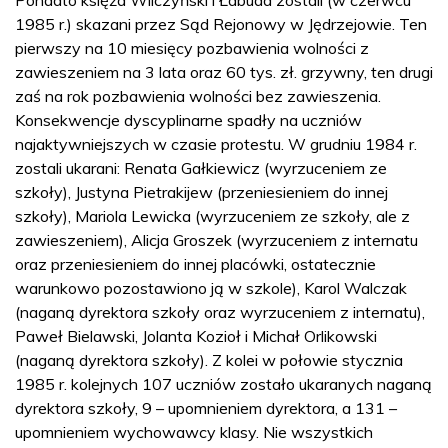
1985 r.) skazani przez Sąd Rejonowy w Jędrzejowie. Ten
pierwszy na 10 miesięcy pozbawienia wolności z
zawieszeniem na 3 lata oraz 60 tys. zł. grzywny, ten drugi
zaś na rok pozbawienia wolności bez zawieszenia.
Konsekwencje dyscyplinarne spadły na uczniów
najaktywniejszych w czasie protestu. W grudniu 1984 r.
zostali ukarani: Renata Gałkiewicz (wyrzuceniem ze
szkoły), Justyna Pietrakijew (przeniesieniem do innej
szkoły), Mariola Lewicka (wyrzuceniem ze szkoły, ale z
zawieszeniem), Alicja Groszek (wyrzuceniem z internatu
oraz przeniesieniem do innej placówki, ostatecznie
warunkowo pozostawiono ją w szkole), Karol Walczak
(naganą dyrektora szkoły oraz wyrzuceniem z internatu),
Paweł Bielawski, Jolanta Kozioł i Michał Orlikowski
(naganą dyrektora szkoły). Z kolei w połowie stycznia
1985 r. kolejnych 107 uczniów zostało ukaranych naganą
dyrektora szkoły, 9 – upomnieniem dyrektora, a 131 –
upomnieniem wychowawcy klasy. Nie wszystkich