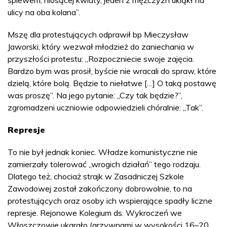
ulicy na oba kolana”.
Mszę dla protestujących odprawił bp Mieczysław
Jaworski, który wezwał młodzież do zaniechania w
przyszłości protestu: „Rozpoczniecie swoje zajęcia.
Bardzo bym was prosił, byście nie wracali do spraw, które
dzielą, które bolą. Będzie to niełatwe […] O taką postawę
was proszę”. Na jego pytanie: „Czy tak będzie?”,
zgromadzeni uczniowie odpowiedzieli chóralnie: „Tak”.
Represje
To nie był jednak koniec. Władze komunistyczne nie
zamierzały tolerować „wrogich działań” tego rodzaju.
Dlatego też, chociaż strajk w Zasadniczej Szkole
Zawodowej został zakończony dobrowolnie, to na
protestujących oraz osoby ich wspierające spadły liczne
represje. Rejonowe Kolegium ds. Wykroczeń we
Włoszczowie ukarało (grzywnami w wysokości 16–20