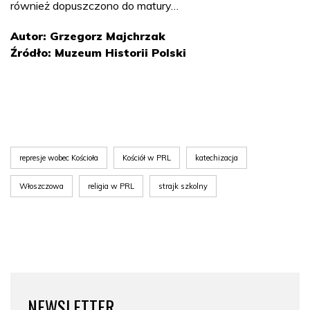
również dopuszczono do matury…
Autor: Grzegorz Majchrzak
Źródło: Muzeum Historii Polski
represje wobec Kościoła
Kościół w PRL
katechizacja
Włoszczowa
religia w PRL
strajk szkolny
NEWSLETTER