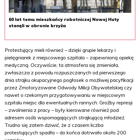
60 lat temu mieszkańcy robotniczej Nowej Huty
stanęli w obronie krzyża
Protestujący mieli również – dzięki grupie lekarzy i
pielęgniarek z miejscowego szpitala – zapewnioną opiekę
medyczną. Oczywiście, ta atmosfera się zmieniała,
zwłaszcza z powodu rozpuszczanych od pierwszego
dnia strajku okupacyjnego pogłosek o możliwej pacyfikacji
przez Zmotoryzowane Odwody Milicji Obywatelskiej czy
nawet o rzekomym przygotowywaniu w miejscowym
szpitalu miejsc dla ewentualnych rannych. Groźby represji
– zwolnienia z pracy – były kierowane również pod
adresem osób wspomagających strajkującą młodzież.
Trudno się zatem dziwić, że z czasem liczba
protestujących spadła – do końca dotrwało około 200
uczniów.