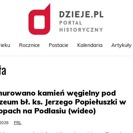
ieku
Rocznice
Postacie
Kalendaria
Artykuły
ła
Przejdź
do
treści
urowano kamień węgielny pod
eum bł. ks. Jerzego Popiełuszki w
pach na Podlasiu (wideo)
.2026
PRL