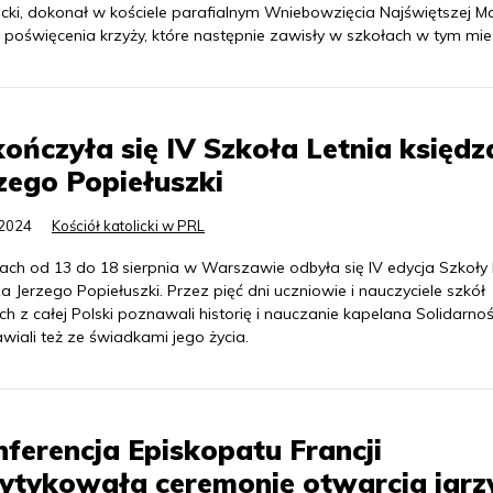
acki, dokonał w kościele parafialnym Wniebowzięcia Najświętszej Ma
 poświęcenia krzyży, które następnie zawisły w szkołach w tym mieś
ończyła się IV Szkoła Letnia księdz
zego Popiełuszki
.2024
Kościół katolicki w PRL
ach od 13 do 18 sierpnia w Warszawie odbyła się IV edycja Szkoły L
a Jerzego Popiełuszki. Przez pięć dni uczniowie i nauczyciele szkół
ch z całej Polski poznawali historię i nauczanie kapelana Solidarnoś
wiali też ze świadkami jego życia.
ferencja Episkopatu Francji
ytykowała ceremonię otwarcia igrz