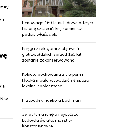
tury i
nym
Renowacja 160-letnich drzwi odkryła
historię szczecińskiej kamienicy i
podpis właściciela
Księga z relacjami z objawień
wę
gietrzwałdzkich sprzed 150 lat
zostanie zakonserwowana
Kobieta pochowana z sierpem i
kłódką mogła wywodzić się spoza
lokalnej społeczności
945
PN w
Przypadek Ingeborg Bachmann
35 lat temu runęła najwyższa
budowla świata: maszt w
Konstantynowie