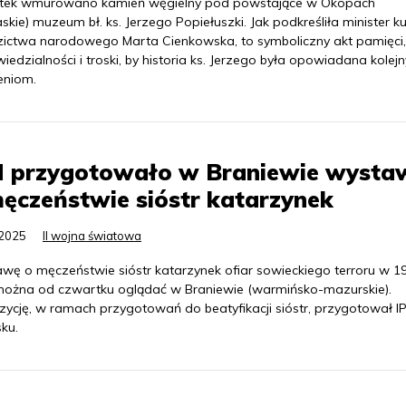
tek wmurowano kamień węgielny pod powstające w Okopach
skie) muzeum bł. ks. Jerzego Popiełuszki. Jak podkreśliła minister kul
zictwa narodowego Marta Cienkowska, to symboliczny akt pamięci,
edzialności i troski, by historia ks. Jerzego była opowiadana kolej
eniom.
N przygotowało w Braniewie wysta
ęczeństwie sióstr katarzynek
.2025
II wojna światowa
wę o męczeństwie sióstr katarzynek ofiar sowieckiego terroru w 1
można od czwartku oglądać w Braniewie (warmińsko-mazurskie).
zycję, w ramach przygotowań do beatyfikacji sióstr, przygotował I
ku.