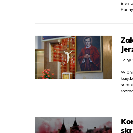
Biern
Panny
Zak
Jer
19.08
W dni
księdz
średni
rozma
Kon
skr