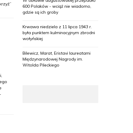
W obławie augustowskiej przepadło
krzyż”
600 Polaków - wciąż nie wiadomo,
gdzie są ich groby
Krwawa niedziela z 11 lipca 1943 r.
była punktem kulminacyjnym zbrodni
wołyńskiej
Bilewicz, Marat, Eristavi laureatami
Międzynarodowej Nagrody im.
Witolda Pileckiego
i,
łego
e
-