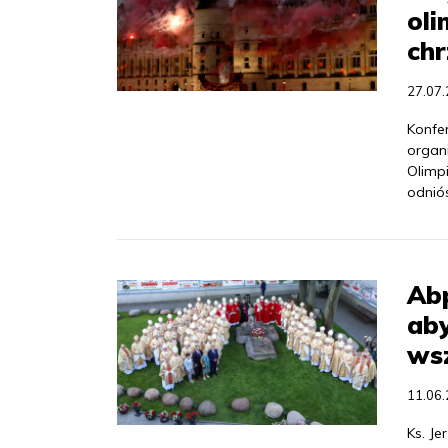
oli
chr
27.07
Konfe
organ
Olimp
odniós
Abp
aby
ws
11.06
Ks. Je