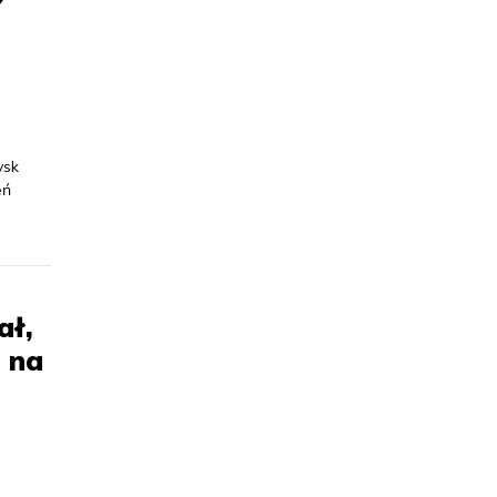
ysk
eń
ał,
m na