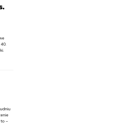
s.
 we
 40.
ki.
rudniu
enie
to –