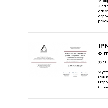
W pią
(Podla
dzied
odpowi
pokol
IP
o m
22.05
Wysta
roku 
Ekspo
Gdańs