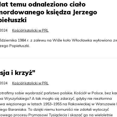
lat temu odnaleziono ciało
mordowanego księdza Jerzego
iełuszki
.2024
Kościół katolicki w PRL
ździernika 1984 r. z zalewu na Wiśle koło Włocławka wyłowiono zw
rzego Popiełuszki.
sja i krzyż”
.2024
Kościół katolicki w PRL
trafimy sobie wyobrazić państwo polskie, Kościół w Polsce, bez ka
na Wyszyńskiego? A tak mogło się zdarzyć, gdyby nie niezłomna
wa więzionego w latach 1953–1955 na Rakowieckiej w Warszawie 
iego Baraniaka. To dzięki niemu komuniści nie zdołali wytoczyć
owego procesu Prymasowi Tysiąclecia i skazać go na wieloletnie