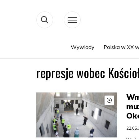
Wywiady
Polska w XX w
Search
represje wobec Kościo
Wm
muz
Oko
22.05