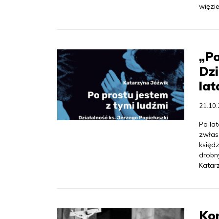
więzie
„Po
Dzi
la
21.10
Po la
zwłas
księd
drobn
Katar
Kon