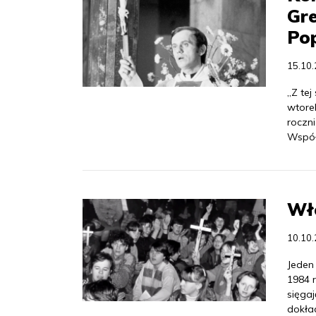
Gre
Pop
15.10
„Z tej
wtore
roczn
Współ
Wł
10.10
Jeden 
1984 
sięga
dokład