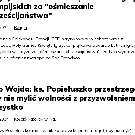
mpijskich za "ośmieszanie
ześcijaństwa"
.2024
Religia
rencja Episkopatu Francji (CEF) skrytykowała w sobotę wraz z
izacją Holy Games (Święte Igrzyska) piątkowe otwarcie Letnich Igrz
ijskich w Paryżu za „ośmieszanie chrześcijaństwa". Do tych wydarz
ł się również metropolita San Francisco.
 Wojda: ks. Popiełuszko przestrzeg
 nie mylić wolności z przyzwolenie
zystko
.2024
Kościół katolicki w PRL
rzy Popiełuszko, męczennik za prawdę, przestrzegał, aby nie mylić