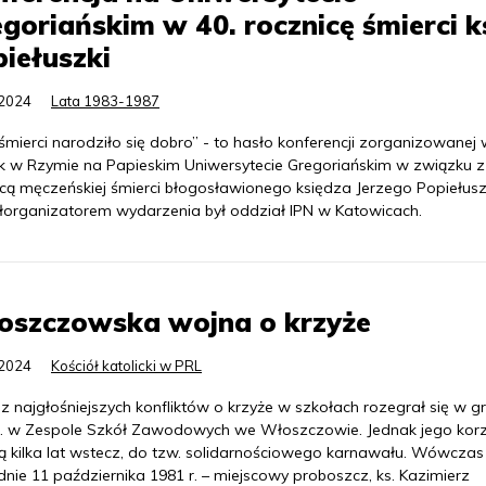
goriańskim w 40. rocznicę śmierci k
iełuszki
.2024
Lata 1983-1987
 śmierci narodziło się dobro” - to hasło konferencji zorganizowanej
k w Rzymie na Papieskim Uniwersytecie Gregoriańskim w związku z
icą męczeńskiej śmierci błogosławionego księdza Jerzego Popiełusz
organizatorem wydarzenia był oddział IPN w Katowicach.
oszczowska wojna o krzyże
.2024
Kościół katolicki w PRL
z najgłośniejszych konfliktów o krzyże w szkołach rozegrał się w g
r. w Zespole Szkół Zawodowych we Włoszczowie. Jednak jego korz
ją kilka lat wstecz, do tzw. solidarnościowego karnawału. Wówczas 
nie 11 października 1981 r. – miejscowy proboszcz, ks. Kazimierz