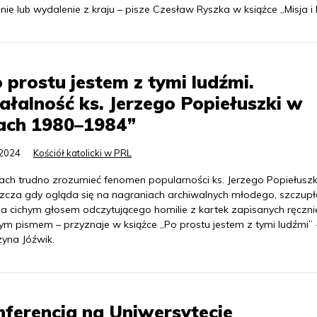
nie lub wydalenie z kraju – pisze Czesław Ryszka w książce „Misja i 
 prostu jestem z tymi ludźmi.
ałalność ks. Jerzego Popiełuszki w
tach 1980–1984”
.2024
Kościół katolicki w PRL
tach trudno zrozumieć fenomen popularności ks. Jerzego Popiełuszk
zcza gdy ogląda się na nagraniach archiwalnych młodego, szczup
za cichym głosem odczytującego homilie z kartek zapisanych ręczni
ym pismem – przyznaje w książce „Po prostu jestem z tymi ludźmi” 
zyna Jóźwik.
ferencja na Uniwersytecie