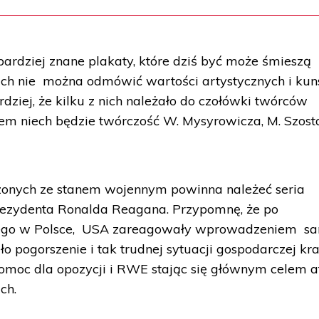
bardziej znane plakaty, które dziś być może śmieszą
 nich nie można odmówić wartości artystycznych i kun
iej, że kilku z nich należało do czołówki twórców
em niech będzie twórczość W. Mysyrowicza, M. Szost
rzonych ze stanem wojennym powinna należeć seria
rezydenta Ronalda Reagana. Przypomnę, że po
ego w Polsce, USA zareagowały wprowadzeniem san
 pogorszenie i tak trudnej sytuacji gospodarczej kra
moc dla opozycji i RWE stając się głównym celem a
ch.