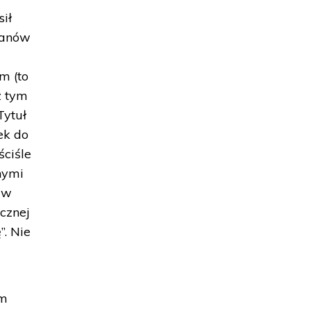
sił
lanów
m (to
z tym
Tytuł
ek do
ściśle
nymi
 w
cznej
”. Nie
ym