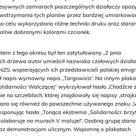
resywnych zamiarach poszczególnych działaczy opozy
wstrzymania tych planów przez bardziej umiarkowa
o celu wykorzystano różne techniki druku oraz staran
alnie dobranymi kolorami czcionek.
m z tego okresu był ten zatytułowany „Z pnia
ach drzewa autor umieścił nazwiska czołowych dział
ZS, wspierających ich przedstawicieli polskiej emigr
ał napis wymowny napis „Targowica”. Na innym plaka
Solidarności Walczącej” wykrzykiwał hasło „Chodźcie 
ie na szczeblach, której znajdowały się napisy „strajki
wano się również do powszechnie używanego znaku „V
eksponując hasła „Tonąca ekstrema „Solidarności: brz
kolaboruje na murach V maluje!”. Osobną grupę stano
raz demonstracjom ulicznym. Wspomnę o plakatach