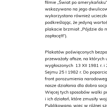
filmie „Świat po amerykańsku”
wskazywano na jego dwulicowo
wykorzystano również uciecz
podkreślając, że jedyną wartoś
plakacie brzmiał: „Pójdzie do
zapłacę!!!”).
Plakatów poświęconych bezpo
przeważały afisze, na których
wygłoszonych 13 XII 1981 r. i 
Sejmu 25 I 1982 r. Do poparc
front porozumienia narodoweg
nasze działania dla dobra socj
Więcej tych sposobów walki p
i ich działań, które zmusiły 
Publikowano, więc w różnej s