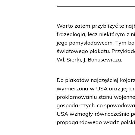
Warto zatem przybliżyć te naj
frazeologią, lecz niektórym z
jego pomysłodawcom. Tym bardz
światowego plakatu. Przykład
Wł. Sierki, J. Bohusewicza.
Do plakatów najczęściej koja
wymierzona w USA oraz jej p
proklamowaniu stanu wojenn
gospodarczych, co spowodowało
USA wzmogły równocześnie po
propagandowego władz polski