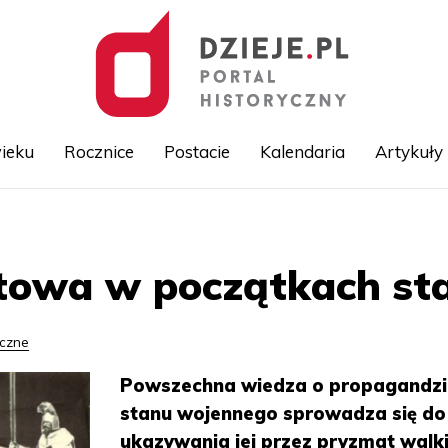
ieku
Rocznice
Postacie
Kalendaria
Artykuły
Przejdź
do
treści
towa w początkach st
yczne
Powszechna wiedza o propagandzi
stanu wojennego sprowadza się do
ukazywania jej przez pryzmat walk