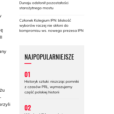
Dunaju odsłonił pozostałości
starożytnego mostu
w
Członek Kolegium IPN: bliskość
wyborów raczej nie skłoni do
ię
kompromisu ws. nowego prezesa IPN
II
any
NAJPOPULARNIEJSZE
01
Historyk sztuki: niszcząc pomniki
z czasów PRL, wymazujemy
ażu
część polskiej historii
-
rzyli
02