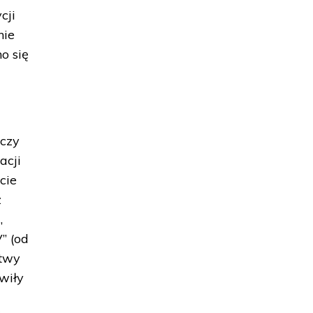
cji
nie
o się
aczy
acji
cie
z
,
” (od
ytwy
wiły