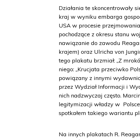
Działania te skoncentrowały się
kraj w wyniku embarga gospo
USA w procesie przejmowania 
pochodzące z okresu stanu woj
nawiązanie do zawodu Reagan
krajem) oraz Ulricha von Jung
tego plakatu brzmiał: „Z mro
niego: „Krucjata przeciwko Pols
powiązany z innymi wydawni
przez Wydział Informacji i Wy
nich nadzwyczaj często. Marci
legitymizacji władzy w Polsce p
spotkałem takiego wariantu pl
Na innych plakatach R. Reag