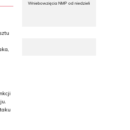
Wniebowzięcia NMP od niedzieli
sztu
aka,
kcji
ju.
taku