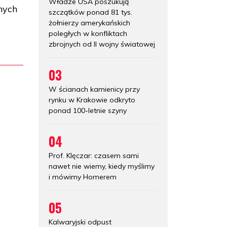
Władze USA poszukują
nych
szczątków ponad 81 tys.
żołnierzy amerykańskich
poległych w konfliktach
zbrojnych od II wojny światowej
03
W ścianach kamienicy przy
rynku w Krakowie odkryto
ponad 100-letnie szyny
04
Prof. Klęczar: czasem sami
nawet nie wiemy, kiedy myślimy
i mówimy Homerem
05
Kalwaryjski odpust