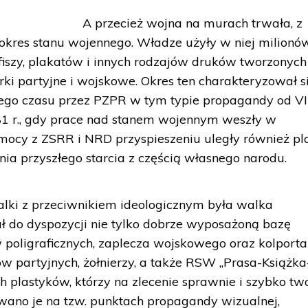
A przecież wojna na murach trwała, z
 okres stanu wojennego. Władze użyły w niej milionó
afiszy, plakatów i innych rodzajów druków tworzonych
i partyjne i wojskowe. Okres ten charakteryzował s
nego czasu przez PZPR w tym typie propagandy od VI
81 r., gdy prace nad stanem wojennym weszły w
omocy z ZSRR i NRD przyspieszeniu uległy również pl
a przyszłego starcia z częścią własnego narodu.
alki z przeciwnikiem ideologicznym była walka
ł do dyspozycji nie tylko dobrze wyposażoną bazę
 poligraficznych, zaplecza wojskowego oraz kolport
 partyjnych, żołnierzy, a także RSW „Prasa-Książka
h plastyków, którzy na zlecenie sprawnie i szybko two
wano je na tzw. punktach propagandy wizualnej,