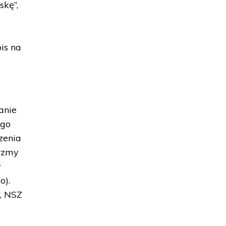
skę”,
is na
anie
ego
zenia
órzmy
y
o).
, NSZ