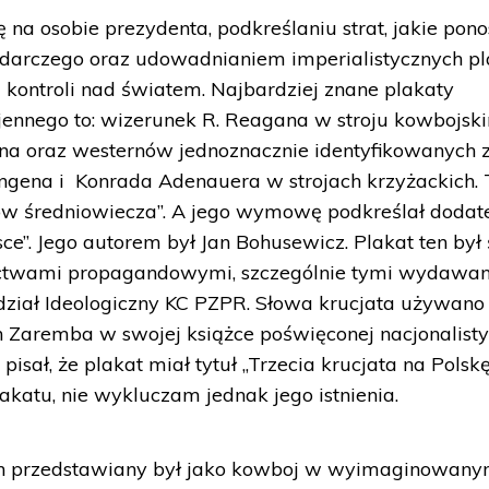
 na osobie prezydenta, podkreślaniu strat, jakie pono
darczego oraz udowadnianiem imperialistycznych p
kontroli nad światem. Najbardziej znane plakaty
ennego to: wizerunek R. Reagana w stroju kowbojski
a oraz westernów jednoznacznie identyfikowanych 
ingena i Konrada Adenauera w strojach krzyżackich. 
ków średniowiecza”. A jego wymowę podkreślał dodat
ce”. Jego autorem był Jan Bohusewicz. Plakat ten był 
ctwami propagandowymi, szczególnie tymi wydawa
dział Ideologiczny KC PZPR. Słowa krucjata używano
n Zaremba w swojej książce poświęconej nacjonalisty
isał, że plakat miał tytuł „Trzecia krucjata na Polskę
akatu, nie wykluczam jednak jego istnienia.
an przedstawiany był jako kowboj w wyimaginowan