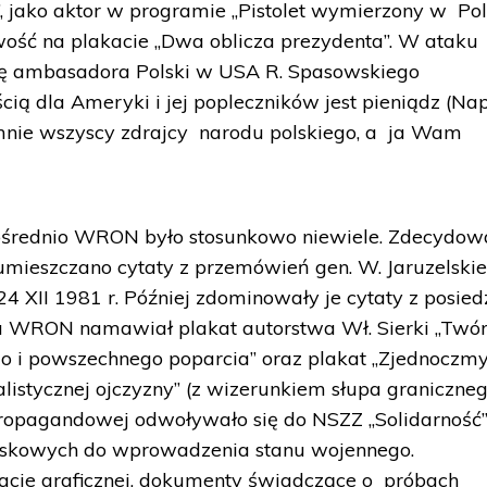
, jako aktor w programie „Pistolet wymierzony w Pol
ść na plakacie „Dwa oblicza prezydenta”. W ataku
kę ambasadora Polski w USA R. Spasowskiego
cią dla Ameryki i jej popleczników jest pieniądz (Nap
 mnie wszyscy zdrajcy narodu polskiego, a ja Wam
średnio WRON było stosunkowo niewiele. Zdecydow
 umieszczano cytaty z przemówień gen. W. Jaruzelski
24 XII 1981 r. Później zdominowały je cytaty z posied
ia WRON namawiał plakat autorstwa Wł. Sierki „Tw
o i powszechnego poparcia” oraz plakat „Zjednoczm
alistycznej ojczyzny” (z wizerunkiem słupa graniczneg
ropagandowej odwoływało się do NSZZ „Solidarność”
wojskowych do wprowadzenia stanu wojennego.
zacie graficznej, dokumenty świadczące o próbach