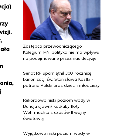
cja)
rzy
izji.
,
Zastępca przewodniczącego
iała
Kolegium IPN: polityka nie ma wpływu
na podejmowane przez nas decyzje
en
Senat RP upamiętnił 300. rocznicę
kanonizacji św. Stanisława Kostki -
ania,
patrona Polski oraz dzieci i młodzieży
j
Rekordowo niski poziom wody w
Dunaju ujawnił kadłuby floty
Wehrmachtu z czasów II wojny
światowej
Wyjątkowo niski poziom wody w