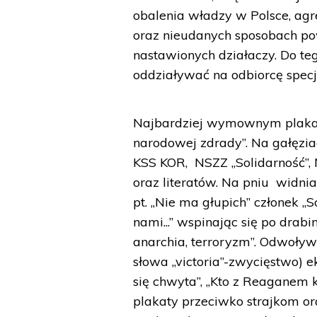
obalenia władzy w Polsce, ag
oraz nieudanych sposobach po
nastawionych działaczy. Do teg
oddziaływać na odbiorcę specj
Najbardziej wymownym plakate
narodowej zdrady”. Na gałęzi
KSS KOR, NSZZ „Solidarność”, N
oraz literatów. Na pniu widni
pt. „Nie ma głupich” członek „
nami...” wspinając się po drabin
anarchia, terroryzm”. Odwoły
słowa „victoria”-zwycięstwo) 
się chwyta”, „Kto z Reaganem 
plakaty przeciwko strajkom o