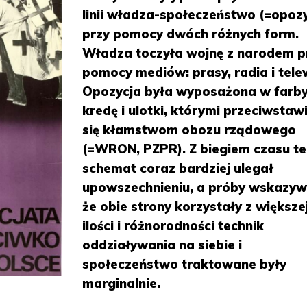
linii władza-społeczeństwo (=opozy
przy pomocy dwóch różnych form.
Władza toczyła wojnę z narodem p
pomocy mediów: prasy, radia i telew
Opozycja była wyposażona w farby
kredę i ulotki, którymi przeciwstaw
się kłamstwom obozu rządowego
(=WRON, PZPR). Z biegiem czasu t
schemat coraz bardziej ulegał
upowszechnieniu, a próby wskazyw
że obie strony korzystały z większe
ilości i różnorodności technik
oddziaływania na siebie i
społeczeństwo traktowane były
marginalnie.