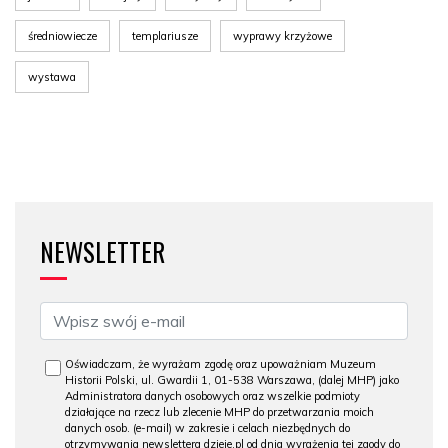
średniowiecze
templariusze
wyprawy krzyżowe
wystawa
NEWSLETTER
Oświadczam, że wyrażam zgodę oraz upoważniam Muzeum
Historii Polski, ul. Gwardii 1, 01-538 Warszawa, (dalej MHP) jako
Administratora danych osobowych oraz wszelkie podmioty
działające na rzecz lub zlecenie MHP do przetwarzania moich
danych osob. (e-mail) w zakresie i celach niezbędnych do
otrzymywania newslettera dzieje.pl od dnia wyrażenia tej zgody do