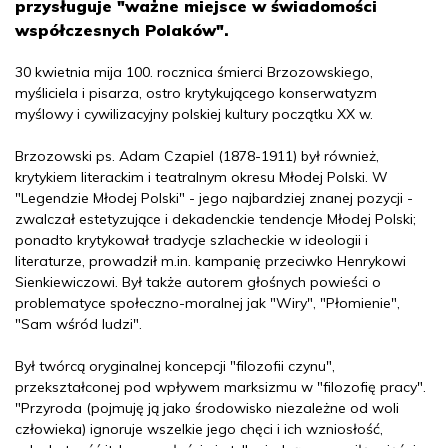
przysługuje "ważne miejsce w świadomości
współczesnych Polaków".
30 kwietnia mija 100. rocznica śmierci Brzozowskiego,
myśliciela i pisarza, ostro krytykującego konserwatyzm
myślowy i cywilizacyjny polskiej kultury początku XX w.
Brzozowski ps. Adam Czapiel (1878-1911) był również,
krytykiem literackim i teatralnym okresu Młodej Polski. W
"Legendzie Młodej Polski" - jego najbardziej znanej pozycji -
zwalczał estetyzujące i dekadenckie tendencje Młodej Polski;
ponadto krytykował tradycje szlacheckie w ideologii i
literaturze, prowadził m.in. kampanię przeciwko Henrykowi
Sienkiewiczowi. Był także autorem głośnych powieści o
problematyce społeczno-moralnej jak "Wiry", "Płomienie",
"Sam wśród ludzi".
Był twórcą oryginalnej koncepcji "filozofii czynu",
przekształconej pod wpływem marksizmu w "filozofię pracy".
"Przyroda (pojmuję ją jako środowisko niezależne od woli
człowieka) ignoruje wszelkie jego chęci i ich wzniosłość,