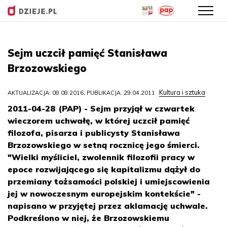
Przejdź
do
Sejm uczcił pamięć Stanisława
treści
Brzozowskiego
Kultura i sztuka
AKTUALIZACJA: 08.08.2016, PUBLIKACJA: 29.04.2011
2011-04-28 (PAP) - Sejm przyjął w czwartek
wieczorem uchwałę, w której uczcił pamięć
filozofa, pisarza i publicysty Stanisława
Brzozowskiego w setną rocznicę jego śmierci.
"Wielki myśliciel, zwolennik filozofii pracy w
epoce rozwijającego się kapitalizmu dążył do
przemiany tożsamości polskiej i umiejscowienia
jej w nowoczesnym europejskim kontekście" -
napisano w przyjętej przez aklamację uchwale.
Podkreślono w niej, że Brzozowskiemu