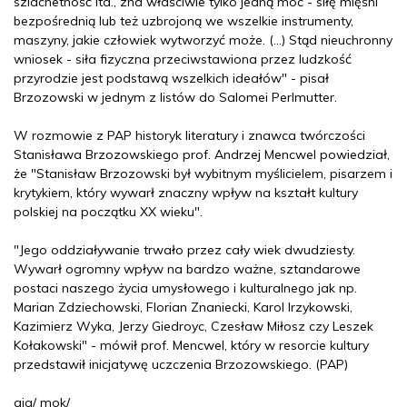
szlachetność itd., zna właściwie tylko jedną moc - siłę mięśni
bezpośrednią lub też uzbrojoną we wszelkie instrumenty,
maszyny, jakie człowiek wytworzyć może. (...) Stąd nieuchronny
wniosek - siła fizyczna przeciwstawiona przez ludzkość
przyrodzie jest podstawą wszelkich ideałów" - pisał
Brzozowski w jednym z listów do Salomei Perlmutter.
W rozmowie z PAP historyk literatury i znawca twórczości
Stanisława Brzozowskiego prof. Andrzej Mencwel powiedział,
że "Stanisław Brzozowski był wybitnym myślicielem, pisarzem i
krytykiem, który wywarł znaczny wpływ na kształt kultury
polskiej na początku XX wieku".
"Jego oddziaływanie trwało przez cały wiek dwudziesty.
Wywarł ogromny wpływ na bardzo ważne, sztandarowe
postaci naszego życia umysłowego i kulturalnego jak np.
Marian Zdziechowski, Florian Znaniecki, Karol Irzykowski,
Kazimierz Wyka, Jerzy Giedroyc, Czesław Miłosz czy Leszek
Kołakowski" - mówił prof. Mencwel, który w resorcie kultury
przedstawił inicjatywę uczczenia Brzozowskiego. (PAP)
ajg/ mok/