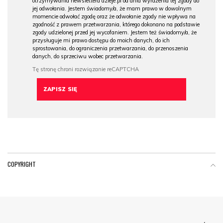
otrzymywania newslettera dzieje.pl od dnia wyrażenia tej zgody do
jej odwołania. Jestem świadomy/a, że mam prawo w dowolnym
momencie odwołać zgodę oraz że odwołanie zgody nie wpływa na
zgodność z prawem przetwarzania, którego dokonano na podstawie
zgody udzielonej przed jej wycofaniem. Jestem też świadomy/a, że
przysługuje mi prawo dostępu do moich danych, do ich
sprostowania, do ograniczenia przetwarzania, do przenoszenia
danych, do sprzeciwu wobec przetwarzania.
COPYRIGHT
Menu Footer