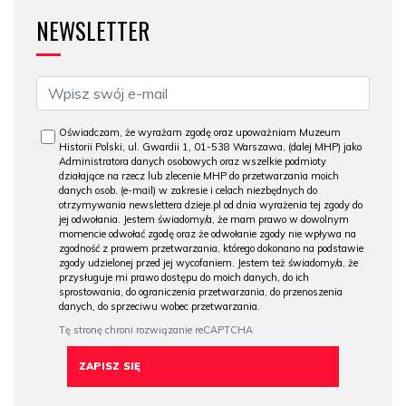
NEWSLETTER
Oświadczam, że wyrażam zgodę oraz upoważniam Muzeum
Historii Polski, ul. Gwardii 1, 01-538 Warszawa, (dalej MHP) jako
Administratora danych osobowych oraz wszelkie podmioty
działające na rzecz lub zlecenie MHP do przetwarzania moich
danych osob. (e-mail) w zakresie i celach niezbędnych do
otrzymywania newslettera dzieje.pl od dnia wyrażenia tej zgody do
jej odwołania. Jestem świadomy/a, że mam prawo w dowolnym
momencie odwołać zgodę oraz że odwołanie zgody nie wpływa na
zgodność z prawem przetwarzania, którego dokonano na podstawie
zgody udzielonej przed jej wycofaniem. Jestem też świadomy/a, że
przysługuje mi prawo dostępu do moich danych, do ich
sprostowania, do ograniczenia przetwarzania, do przenoszenia
danych, do sprzeciwu wobec przetwarzania.