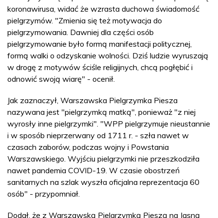
koronawirusa, widać że wzrasta duchowa świadomość
pielgrzymów. "Zmienia się też motywacja do
pielgrzymowania. Dawniej dla części osób
pielgrzymowanie było formą manifestacji politycznej,
formą walki o odzyskanie wolności. Dziś ludzie wyruszają
w drogę z motywów ściśle religijnych, chcą pogłębić i
odnowić swoją wiarę" - ocenił.
Jak zaznaczył, Warszawska Pielgrzymka Piesza
nazywana jest "pielgrzymką matką", ponieważ "z niej
wyrosły inne pielgrzymki". "WPP pielgrzymuje nieustannie
i w sposób nieprzerwany od 1711 r. - szła nawet w
czasach zaborów, podczas wojny i Powstania
Warszawskiego. Wyjściu pielgrzymki nie przeszkodziła
nawet pandemia COVID-19. W czasie obostrzeń
sanitarnych na szlak wyszła oficjalna reprezentacja 60
osób" - przypomniał.
Dodał, że z Warszawską Pielgrzymką Pieszą na Jasną