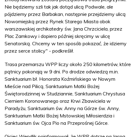
Nie będziemy szli tak jak dotąd ulicą Podwale, ale
pójdziemy przez Barbakan, następnie przejdziemy ulicą
Nowomiejską przez Rynek Starego Miasta obok
warszawskiej archikatedry św. Jana Chrzciciela, przez
Plac Zamkowy i dopiero później skręcimy w ulicę
Senatorską. Chcemy w ten sposób pokazać, że idziemy
przez serce stolicy" - podkreślił.
Trasa przemarszu WPP liczy około 250 kilometrów, które
pątnicy pokonają w 9 dni. Po drodze odwiedzą m.in.
Sanktuarium bł. Honorata Koźmińskiego w Nowym
Mieście nad Pilicą, Sanktuarium Matki Bożej
Świętorodzinnej w Studziannie, Sanktuarium Chrystusa
Cierniem Koronowanego oraz Krwi Zbawiciela w
Paradyżu, Sanktuarium św. Anny na Górze św. Anny,
Sanktuarium Matki Bożej Mstowskiej Miłosierdzia i
Sanktuarium św. Ojca Pio na Przeprośnej Górce.
Ojciec Wendlik poinformował, że WPP dotrze na Jasną