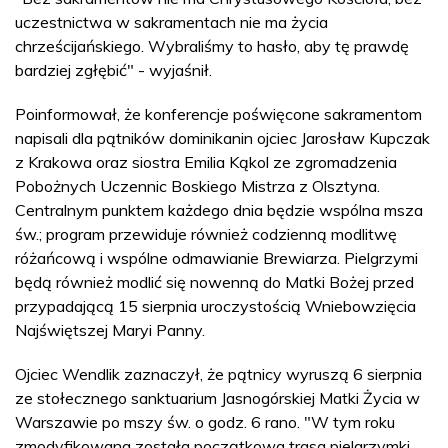
uczestnictwa w sakramentach nie ma życia
chrześcijańskiego. Wybraliśmy to hasło, aby tę prawdę
bardziej zgłębić" - wyjaśnił.
Poinformował, że konferencje poświęcone sakramentom
napisali dla pątników dominikanin ojciec Jarosław Kupczak
z Krakowa oraz siostra Emilia Kąkol ze zgromadzenia
Pobożnych Uczennic Boskiego Mistrza z Olsztyna.
Centralnym punktem każdego dnia będzie wspólna msza
św.; program przewiduje również codzienną modlitwę
różańcową i wspólne odmawianie Brewiarza. Pielgrzymi
będą również modlić się nowenną do Matki Bożej przed
przypadającą 15 sierpnia uroczystością Wniebowzięcia
Najświętszej Maryi Panny.
Ojciec Wendlik zaznaczył, że pątnicy wyruszą 6 sierpnia
ze stołecznego sanktuarium Jasnogórskiej Matki Życia w
Warszawie po mszy św. o godz. 6 rano. "W tym roku
zmodyfikowana została początkowa trasa pielgrzymki.