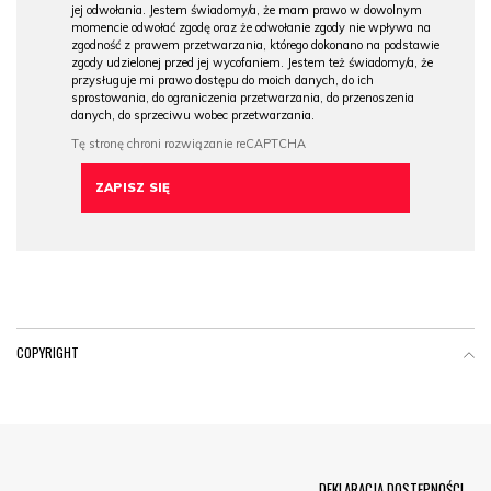
jej odwołania. Jestem świadomy/a, że mam prawo w dowolnym
momencie odwołać zgodę oraz że odwołanie zgody nie wpływa na
zgodność z prawem przetwarzania, którego dokonano na podstawie
zgody udzielonej przed jej wycofaniem. Jestem też świadomy/a, że
przysługuje mi prawo dostępu do moich danych, do ich
sprostowania, do ograniczenia przetwarzania, do przenoszenia
danych, do sprzeciwu wobec przetwarzania.
COPYRIGHT
Menu Footer
DEKLARACJA DOSTĘPNOŚCI