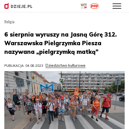
Religia
Przejdź
do
6 sierpnia wyruszy na Jasną Górę 312.
treści
Warszawska Pielgrzymka Piesza
nazywana „pielgrzymką matką”
Dziedzictwo kulturowe
PUBLIKACJA: 04.08.2023