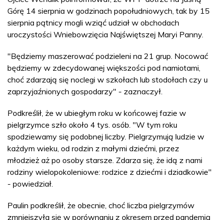
Górę 14 sierpnia w godzinach popołudniowych, tak by 15
sierpnia pątnicy mogli wziąć udział w obchodach
uroczystości Wniebowzięcia Najświętszej Maryi Panny.
"Będziemy maszerować podzieleni na 21 grup. Nocować
będziemy w zdecydowanej większości pod namiotami,
choć zdarzają się noclegi w szkołach lub stodołach czy u
zaprzyjaźnionych gospodarzy" - zaznaczył.
Podkreślił, że w ubiegłym roku w końcowej fazie w
pielgrzymce szło około 4 tys. osób. "W tym roku
spodziewamy się podobnej liczby. Pielgrzymują ludzie w
każdym wieku, od rodzin z małymi dziećmi, przez
młodzież aż po osoby starsze. Zdarza się, że idą z nami
rodziny wielopokoleniowe: rodzice z dziećmi i dziadkowie"
- powiedział.
Paulin podkreślił, że obecnie, choć liczba pielgrzymów
zmniejszyła się w porównaniu z okresem przed pandemią