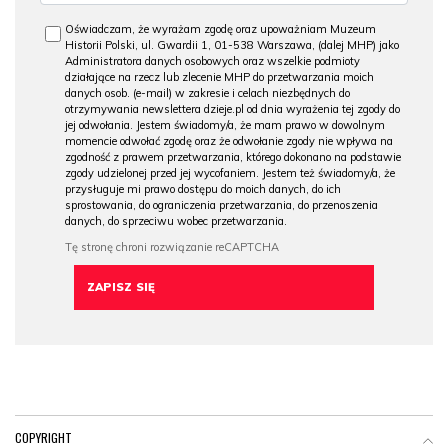
Oświadczam, że wyrażam zgodę oraz upoważniam Muzeum
Historii Polski, ul. Gwardii 1, 01-538 Warszawa, (dalej MHP) jako
Administratora danych osobowych oraz wszelkie podmioty
działające na rzecz lub zlecenie MHP do przetwarzania moich
danych osob. (e-mail) w zakresie i celach niezbędnych do
otrzymywania newslettera dzieje.pl od dnia wyrażenia tej zgody do
jej odwołania. Jestem świadomy/a, że mam prawo w dowolnym
momencie odwołać zgodę oraz że odwołanie zgody nie wpływa na
zgodność z prawem przetwarzania, którego dokonano na podstawie
zgody udzielonej przed jej wycofaniem. Jestem też świadomy/a, że
przysługuje mi prawo dostępu do moich danych, do ich
sprostowania, do ograniczenia przetwarzania, do przenoszenia
danych, do sprzeciwu wobec przetwarzania.
COPYRIGHT