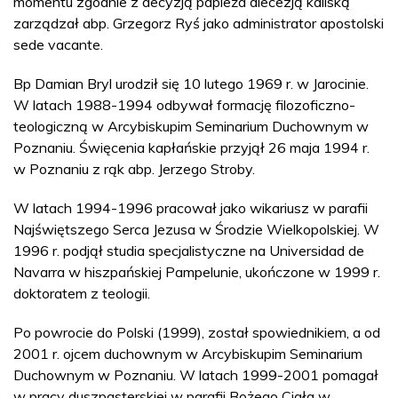
momentu zgodnie z decyzją papieża diecezją kaliską
zarządzał abp. Grzegorz Ryś jako administrator apostolski
sede vacante.
Bp Damian Bryl urodził się 10 lutego 1969 r. w Jarocinie.
W latach 1988-1994 odbywał formację filozoficzno-
teologiczną w Arcybiskupim Seminarium Duchownym w
Poznaniu. Święcenia kapłańskie przyjął 26 maja 1994 r.
w Poznaniu z rąk abp. Jerzego Stroby.
W latach 1994-1996 pracował jako wikariusz w parafii
Najświętszego Serca Jezusa w Środzie Wielkopolskiej. W
1996 r. podjął studia specjalistyczne na Universidad de
Navarra w hiszpańskiej Pampelunie, ukończone w 1999 r.
doktoratem z teologii.
Po powrocie do Polski (1999), został spowiednikiem, a od
2001 r. ojcem duchownym w Arcybiskupim Seminarium
Duchownym w Poznaniu. W latach 1999-2001 pomagał
w pracy duszpasterskiej w parafii Bożego Ciała w