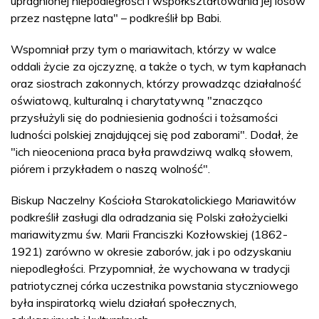
upragnionej niepodległości i współkształtowania jej losów
przez następne lata" – podkreślił bp Babi.
Wspomniał przy tym o mariawitach, którzy w walce
oddali życie za ojczyznę, a także o tych, w tym kapłanach
oraz siostrach zakonnych, którzy prowadząc działalność
oświatową, kulturalną i charytatywną "znacząco
przysłużyli się do podniesienia godności i tożsamości
ludności polskiej znajdującej się pod zaborami". Dodał, że
"ich nieoceniona praca była prawdziwą walką słowem,
piórem i przykładem o naszą wolność".
Biskup Naczelny Kościoła Starokatolickiego Mariawitów
podkreślił zasługi dla odradzania się Polski założycielki
mariawityzmu św. Marii Franciszki Kozłowskiej (1862-
1921) zarówno w okresie zaborów, jak i po odzyskaniu
niepodległości. Przypomniał, że wychowana w tradycji
patriotycznej córka uczestnika powstania styczniowego
była inspiratorką wielu działań społecznych,