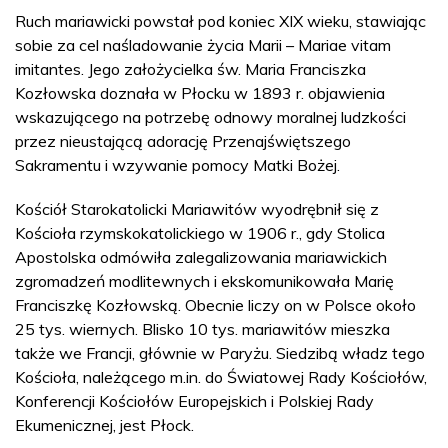
Ruch mariawicki powstał pod koniec XIX wieku, stawiając
sobie za cel naśladowanie życia Marii – Mariae vitam
imitantes. Jego założycielka św. Maria Franciszka
Kozłowska doznała w Płocku w 1893 r. objawienia
wskazującego na potrzebę odnowy moralnej ludzkości
przez nieustającą adorację Przenajświętszego
Sakramentu i wzywanie pomocy Matki Bożej.
Kościół Starokatolicki Mariawitów wyodrębnił się z
Kościoła rzymskokatolickiego w 1906 r., gdy Stolica
Apostolska odmówiła zalegalizowania mariawickich
zgromadzeń modlitewnych i ekskomunikowała Marię
Franciszkę Kozłowską. Obecnie liczy on w Polsce około
25 tys. wiernych. Blisko 10 tys. mariawitów mieszka
także we Francji, głównie w Paryżu. Siedzibą władz tego
Kościoła, należącego m.in. do Światowej Rady Kościołów,
Konferencji Kościołów Europejskich i Polskiej Rady
Ekumenicznej, jest Płock.