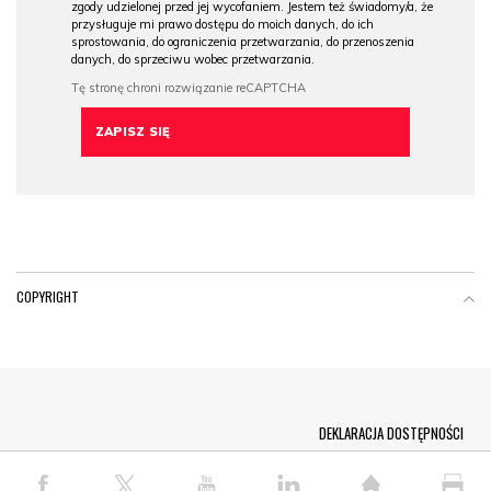
zgody udzielonej przed jej wycofaniem. Jestem też świadomy/a, że
przysługuje mi prawo dostępu do moich danych, do ich
sprostowania, do ograniczenia przetwarzania, do przenoszenia
danych, do sprzeciwu wobec przetwarzania.
COPYRIGHT
Menu Footer
DEKLARACJA DOSTĘPNOŚCI
© COPYRIGHT PAP 2026