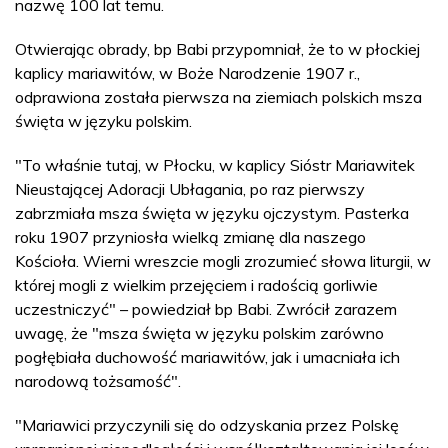
nazwę 100 lat temu.
Otwierając obrady, bp Babi przypomniał, że to w płockiej
kaplicy mariawitów, w Boże Narodzenie 1907 r.,
odprawiona została pierwsza na ziemiach polskich msza
święta w języku polskim.
"To właśnie tutaj, w Płocku, w kaplicy Sióstr Mariawitek
Nieustającej Adoracji Ubłagania, po raz pierwszy
zabrzmiała msza święta w języku ojczystym. Pasterka
roku 1907 przyniosła wielką zmianę dla naszego
Kościoła. Wierni wreszcie mogli zrozumieć słowa liturgii, w
której mogli z wielkim przejęciem i radością gorliwie
uczestniczyć" – powiedział bp Babi. Zwrócił zarazem
uwagę, że "msza święta w języku polskim zarówno
pogłębiała duchowość mariawitów, jak i umacniała ich
narodową tożsamość".
"Mariawici przyczynili się do odzyskania przez Polskę