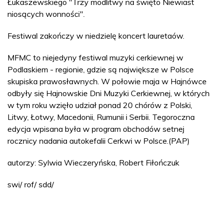
Łukaszewskiego "Trzy modlitwy na święto Niewiast
niosących wonności".
Festiwal zakończy w niedzielę koncert lauretaów.
MFMC to niejedyny festiwal muzyki cerkiewnej w
Podlaskiem - regionie, gdzie są największe w Polsce
skupiska prawosławnych. W połowie maja w Hajnówce
odbyły się Hajnowskie Dni Muzyki Cerkiewnej, w których
w tym roku wzięło udział ponad 20 chórów z Polski,
Litwy, Łotwy, Macedonii, Rumunii i Serbii. Tegoroczna
edycja wpisana była w program obchodów setnej
rocznicy nadania autokefalii Cerkwi w Polsce.(PAP)
autorzy: Sylwia Wieczeryńska, Robert Fiłończuk
swi/ rof/ sdd/