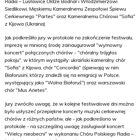
Radia – Lusławice Oldze Bodnar i Włodzimierzowi
Siedlikowi, Męskiemu Kameralnemu Zespołowi Śpiewu
Cerkiewnego "Partes" oraz Kameralnemu Chórowi "Sofia"
z Kijowa (Ukraina).
Jak podkreśliło jury w protokole na zakończenie festiwalu,
imprezę w minioną środę zainaugurował "wymowny
koncert" połączonych chórów - "chóralny trójgłos
pokoju", w którym wystąpiły: ukraiński kameralny chór
"Sofia" z Kijowa, chór "Concordia" (śpiewają w nim
Białorusini, którzy znaleźli się na emigracji w Polsce,
występujący jako "Wolna Białoruś") oraz warszawski
chór "Mus Arietes".
Jury zwróciło uwagę, że w kolejne festiwalowe dni można
było usłyszeć przepiękne koncerty muzyki cerkiewnej
chórów z różnych państw, ale - jak podkreślono w
protokole - na szczególną uwagę zasługiwał koncert
"Wielcy nieobecni" w wykonaniu Chóru Polskiego Radia –