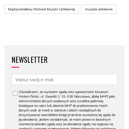
Międzynarodowy Festiwal Muzyki Cerkiewnej
muzyka cerkiewna
NEWSLETTER
Oświadczam, że wyrażam zgodę oraz upoważniam Muzeum
Historii Polski, ul. Gwardii 1, 01-538 Warszawa, (dalej MHP) jako
Administratora danych osobowych oraz wszelkie podmioty
działające na rzecz lub zlecenie MHP do przetwarzania moich
danych osob. (e-mail) w zakresie i celach niezbędnych do
otrzymywania newslettera dzieje.pl od dnia wyrażenia tej zgody do
jej odwołania. Jestem świadomy/a, że mam prawo w dowolnym
momencie odwołać zgodę oraz że odwołanie zgody nie wpływa na
zgodność z prawem przetwarzania, którego dokonano na podstawie