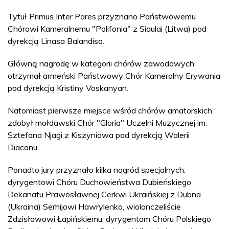
Tytuł Primus Inter Pares przyznano Państwowemu
Chórowi Kameralnemu "Polifonia" z Siaulai (Litwa) pod
dyrekcją Linasa Balandisa.
Główną nagrodę w kategorii chórów zawodowych
otrzymał armeński Państwowy Chór Kameralny Erywania
pod dyrekcją Kristiny Voskanyan.
Natomiast pierwsze miejsce wśród chórów amatorskich
zdobył mołdawski Chór "Gloria" Uczelni Muzycznej im.
Sztefana Njagi z Kiszyniowa pod dyrekcją Walerii
Diaconu.
Ponadto jury przyznało kilka nagród specjalnych:
dyrygentowi Chóru Duchowieństwa Dubieńskiego
Dekanatu Prawosławnej Cerkwi Ukraińskiej z Dubna
(Ukraina) Serhijowi Hawrylenko, wiolonczeliście
Zdzisławowi Łapińskiemu, dyrygentom Chóru Polskiego