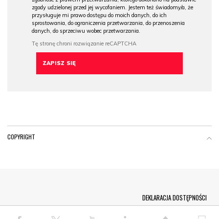
zgody udzielonej przed jej wycofaniem. Jestem też świadomy/a, że
przysługuje mi prawo dostępu do moich danych, do ich
sprostowania, do ograniczenia przetwarzania, do przenoszenia
danych, do sprzeciwu wobec przetwarzania.
COPYRIGHT
Menu Footer
DEKLARACJA DOSTĘPNOŚCI
© COPYRIGHT PAP 2026