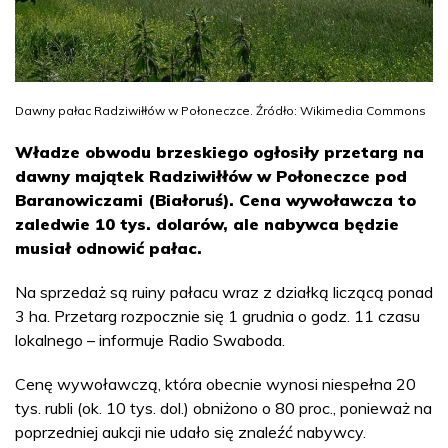
Dawny pałac Radziwiłłów w Połoneczce. Źródło: Wikimedia Commons
Władze obwodu brzeskiego ogłosiły przetarg na
dawny majątek Radziwiłłów w Połoneczce pod
Baranowiczami (Białoruś). Cena wywoławcza to
zaledwie 10 tys. dolarów, ale nabywca będzie
musiał odnowić pałac.
Na sprzedaż są ruiny pałacu wraz z działką liczącą ponad
3 ha. Przetarg rozpocznie się 1 grudnia o godz. 11 czasu
lokalnego – informuje Radio Swaboda.
Cenę wywoławczą, która obecnie wynosi niespełna 20
tys. rubli (ok. 10 tys. dol.) obniżono o 80 proc., ponieważ na
poprzedniej aukcji nie udało się znaleźć nabywcy.