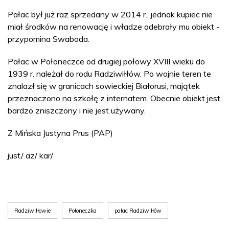
Pałac był już raz sprzedany w 2014 r., jednak kupiec nie
miał środków na renowację i władze odebrały mu obiekt -
przypomina Swaboda.
Pałac w Połoneczce od drugiej połowy XVIII wieku do
1939 r. należał do rodu Radziwiłłów. Po wojnie teren te
znalazł się w granicach sowieckiej Białorusi, majątek
przeznaczono na szkołę z internatem. Obecnie obiekt jest
bardzo zniszczony i nie jest używany.
Z Mińska Justyna Prus (PAP)
just/ az/ kar/
Radziwiłłowie
Połoneczka
pałac Radziwiłłów