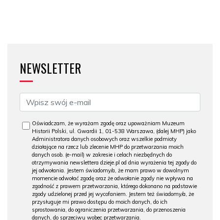
NEWSLETTER
Oświadczam, że wyrażam zgodę oraz upoważniam Muzeum
Historii Polski, ul. Gwardii 1, 01-538 Warszawa, (dalej MHP) jako
Administratora danych osobowych oraz wszelkie podmioty
działające na rzecz lub zlecenie MHP do przetwarzania moich
danych osob. (e-mail) w zakresie i celach niezbędnych do
otrzymywania newslettera dzieje.pl od dnia wyrażenia tej zgody do
jej odwołania. Jestem świadomy/a, że mam prawo w dowolnym
momencie odwołać zgodę oraz że odwołanie zgody nie wpływa na
zgodność z prawem przetwarzania, którego dokonano na podstawie
zgody udzielonej przed jej wycofaniem. Jestem też świadomy/a, że
przysługuje mi prawo dostępu do moich danych, do ich
sprostowania, do ograniczenia przetwarzania, do przenoszenia
danych, do sprzeciwu wobec przetwarzania.