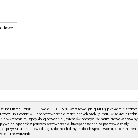
rodowe
m Historii Polski, ul. Gwardii 1, 01-538 Warszawa, (dalej MHP) jako Administratora
 rzecz lub zlecenie MHP do przetwarzania moich danych osob. (e-mail) w zakresie i celac
 dnia wyrażenia tej zgody do jej odwołania. Jestem świadomy/a, że mam prawo w dowoln
wpływa na zgodność z prawem przetwarzania, którego dokonano na podstawie zgody
, że przysługuje mi prawo dostępu do moich danych, do ich sprostowania, do ograniczeni
wobec przetwarzania.