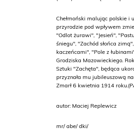
Chełmoński malując polskie i 
przyrodzie pod wpływem zmieni
"Odlot żurawi", "Jesień", "Pas
śniegu", "Zachód słońca zimą",
kaczeńcami", "Pole z łubinam
Grodziska Mazowieckiego. Rok
Sztuki "Zachęta", będąca ukor
przyznała mu jubileuszową nagr
Zmarł 6 kwietnia 1914 roku.(
autor: Maciej Replewicz
mr/ abe/ dki/