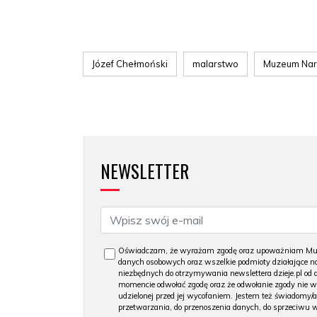
Józef Chełmoński
malarstwo
Muzeum Na
NEWSLETTER
Oświadczam, że wyrażam zgodę oraz upoważniam Muzeu
danych osobowych oraz wszelkie podmioty działające na
niezbędnych do otrzymywania newslettera dzieje.pl od
momencie odwołać zgodę oraz że odwołanie zgody nie 
udzielonej przed jej wycofaniem. Jestem też świadomy/a
przetwarzania, do przenoszenia danych, do sprzeciwu 