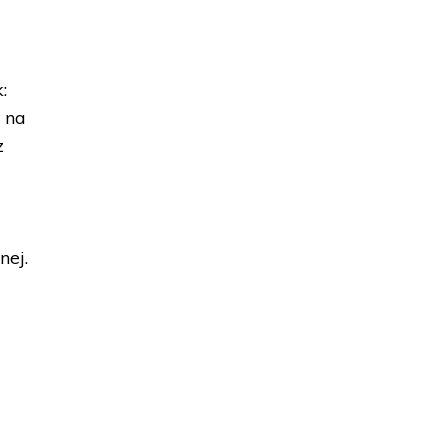
:
y na
z
nej.