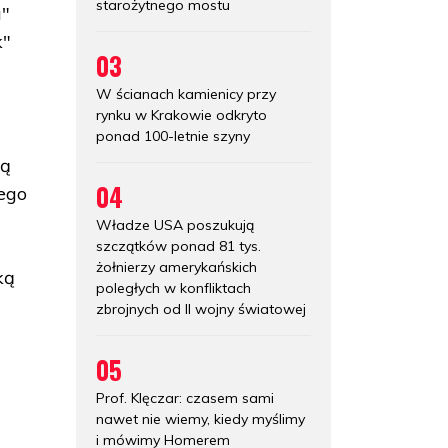
starożytnego mostu
a"
k"
03
W ścianach kamienicy przy
rynku w Krakowie odkryto
ponad 100-letnie szyny
zą
04
Jego
Władze USA poszukują
szczątków ponad 81 tys.
żołnierzy amerykańskich
ką
poległych w konfliktach
zbrojnych od II wojny światowej
05
Prof. Klęczar: czasem sami
nawet nie wiemy, kiedy myślimy
i mówimy Homerem