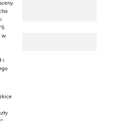
 sceny
cha
i
75
ę w
 i
Jego
zkice
azły
e"