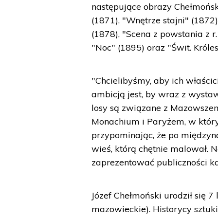
następujące obrazy Chełmoński
(1871), "Wnętrze stajni" (1872
(1878), "Scena z powstania z r
"Noc" (1895) oraz "Świt. Króle
"Chcielibyśmy, aby ich właścic
ambicją jest, by wraz z wysta
losy są związane z Mazowszem, 
Monachium i Paryżem, w którym
przypominając, że po między
wieś, którą chętnie malował. N
zaprezentować publiczności ka
Józef Chełmoński urodził się 7
mazowieckie). Historycy sztuk