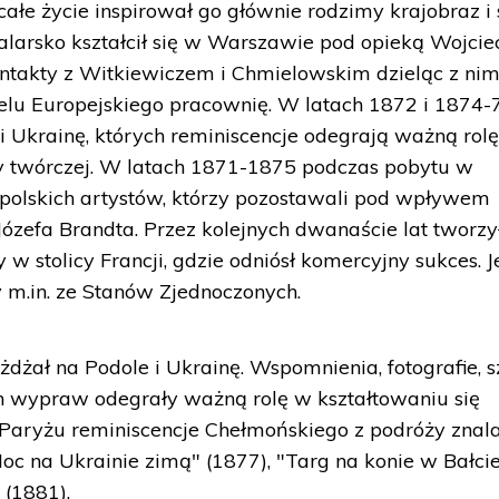
ałe życie inspirował go głównie rodzimy krajobraz i
alarsko kształcił się w Warszawie pod opieką Wojcie
ontakty z Witkiewiczem i Chmielowskim dzieląc z nim
 Europejskiego pracownię. W latach 1872 i 1874-
 i Ukrainę, których reminiscencje odegrają ważną rol
wy twórczej. W latach 1871-1875 podczas pobytu w
polskich artystów, którzy pozostawali pod wpływem
ózefa Brandta. Przez kolejnych dwanaście lat tworzył
 w stolicy Francji, gdzie odniósł komercyjny sukces. 
 m.in. ze Stanów Zjednoczonych.
dżał na Podole i Ukrainę. Wspomnienia, fotografie, s
ch wypraw odegrały ważną rolę w kształtowaniu się
Paryżu reminiscencje Chełmońskiego z podróży znal
oc na Ukrainie zimą" (1877), "Targ na konie w Bałci
 (1881).