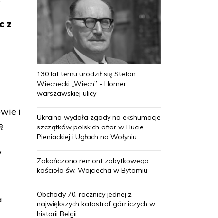
c z
130 lat temu urodził się Stefan
Wiechecki „Wiech” - Homer
warszawskiej ulicy
wie i
Ukraina wydała zgody na ekshumacje
ę
szczątków polskich ofiar w Hucie
Pieniackiej i Ugłach na Wołyniu
w
Zakończono remont zabytkowego
kościoła św. Wojciecha w Bytomiu
Obchody 70. rocznicy jednej z
a
największych katastrof górniczych w
historii Belgii