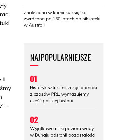
yły
Znaleziona w kominku książka
rac
zwrócona po 150 latach do biblioteki
tuki
w Australii
NAJPOPULARNIEJSZE
01
 II
liśmy
Historyk sztuki: niszcząc pomniki
z czasów PRL, wymazujemy
h
część polskiej historii
y" -
02
Wyjątkowo niski poziom wody
w Dunaju odsłonił pozostałości