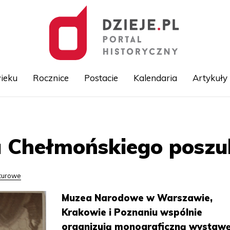
ieku
Rocznice
Postacie
Kalendaria
Artykuły
Przejdź
do
treści
fa Chełmońskiego posz
lturowe
Muzea Narodowe w Warszawie,
Krakowie i Poznaniu wspólnie
organizują monograficzną wystaw