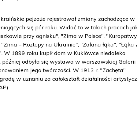
ukraińskie pejzaże rejestrował zmiany zachodzące w
ających się pór roku. Widać to w takich pracach jak
tuszkowie przy ognisku", "Zima w Polsce", "Kuropatw
 "Zima – Roztopy na Ukrainie", "Zalana łąka", "Łąka 
i". W 1899 roku kupił dom w Kuklówce niedaleko
 później odbyła się wystawa w warszawskiej Galerii
onowaniem jego twórczości. W 1913 r. "Zachęta"
odę w uznaniu za całokształt działalności artystycz
PAP)