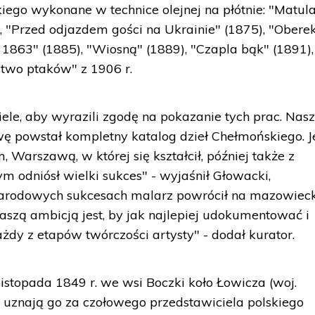
ego wykonane w technice olejnej na płótnie: "Matul
), "Przed odjazdem gości na Ukrainie" (1875), "Obere
. 1863" (1885), "Wiosną" (1889), "Czapla bąk" (1891),
stwo ptaków" z 1906 r.
iele, aby wyrazili zgodę na pokazanie tych prac. Nas
wę powstał kompletny katalog dzieł Chełmońskiego. 
Warszawą, w której się kształcił, później także z
 odniósł wielki sukces" - wyjaśnił Głowacki,
narodowych sukcesach malarz powrócił na mazowiec
aszą ambicją jest, by jak najlepiej udokumentować i
żdy z etapów twórczości artysty" - dodał kurator.
 listopada 1849 r. we wsi Boczki koło Łowicza (woj.
i uznają go za czołowego przedstawiciela polskiego