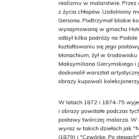
realizmu w malarstwie. Przez c
z życia chłopów. Uzdolniony m
Gersona. Podtrzymał bliskie k
wynajmowaną w gmachu Hotelu
odbył kilka podróży na Podole
kształtowaniu się jego posta
Monachium, żył w środowisku 
Maksymiliana Gierymskiego i J
doskonalił warsztat artystyczny
obrazy kupowali kolekcjonerzy
W latach 1872 i 1874-75 wyjeż
i obrazy powstałe podczas ty
postawy twórczej malarza. W 
wyraz w takich dziełach jak "N
(1879) i "Czwórkę. Po stepach"