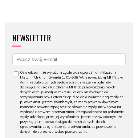
NEWSLETTER
Oświadczam, że wyrażam zgodę oraz upoważniam Muzeum
Historii Polski, ul. Gwardii 1, 01-538 Warszawa, (dalej MHP) jako
Administratora danych osobowych oraz wszelkie podmioty
działające na rzecz lub zlecenie MHP do przetwarzania moich
danych osob. (e-mail) w zakresie i celach niezbędnych do
otrzymywania newslettera dzieje.pl od dnia wyrażenia tej zgody do
jej odwołania. Jestem świadomy/a, że mam prawo w dowolnym
momencie odwołać zgodę oraz że odwołanie zgody nie wpływa na
zgodność z prawem przetwarzania, którego dokonano na podstawie
zgody udzielonej przed jej wycofaniem. Jestem też świadomy/a, że
przysługuje mi prawo dostępu do moich danych, do ich
sprostowania, do ograniczenia przetwarzania, do przenoszenia
danych, do sprzeciwu wobec przetwarzania.