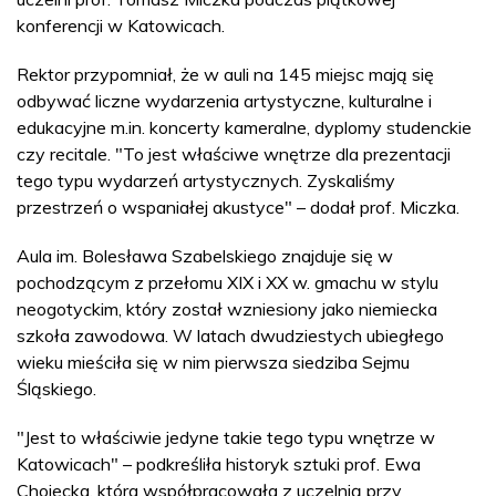
konferencji w Katowicach.
Rektor przypomniał, że w auli na 145 miejsc mają się
odbywać liczne wydarzenia artystyczne, kulturalne i
edukacyjne m.in. koncerty kameralne, dyplomy studenckie
czy recitale. "To jest właściwe wnętrze dla prezentacji
tego typu wydarzeń artystycznych. Zyskaliśmy
przestrzeń o wspaniałej akustyce" – dodał prof. Miczka.
Aula im. Bolesława Szabelskiego znajduje się w
pochodzącym z przełomu XIX i XX w. gmachu w stylu
neogotyckim, który został wzniesiony jako niemiecka
szkoła zawodowa. W latach dwudziestych ubiegłego
wieku mieściła się w nim pierwsza siedziba Sejmu
Śląskiego.
"Jest to właściwie jedyne takie tego typu wnętrze w
Katowicach" – podkreśliła historyk sztuki prof. Ewa
Chojecka, która współpracowała z uczelnią przy