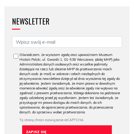
NEWSLETTER
Oświadczam, że wyrażam zgodę oraz upoważniam Muzeum
Historii Polski, ul. Gwardii 1, 01-538 Warszawa, (dalej MHP) jako
Administratora danych osobowych oraz wszelkie podmioty
działające na rzecz lub zlecenie MHP do przetwarzania moich
danych osob. (e-mail) w zakresie i celach niezbędnych do
otrzymywania newslettera dzieje.pl od dnia wyrażenia tej zgody do
jej odwołania. Jestem świadomy/a, że mam prawo w dowolnym
momencie odwołać zgodę oraz że odwołanie zgody nie wpływa na
zgodność z prawem przetwarzania, którego dokonano na podstawie
zgody udzielonej przed jej wycofaniem. Jestem też świadomy/a, że
przysługuje mi prawo dostępu do moich danych, do ich
sprostowania, do ograniczenia przetwarzania, do przenoszenia
danych, do sprzeciwu wobec przetwarzania.