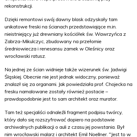
rekonstrukcji.
Dzięki remontowi swój dawny blask odzyskały tam
unikatowe freski na ścianach przedstawiające m.in.
nieistniejący już drewniany kościółek św. Wawrzyńca z
Zabrza-Mikulczyc, zbudowany na przełomie
średniowiecza i renesansu zamek w Oleśnicy oraz
wrocławski ratusz.
Na jednej ze ścian widnieje także wizerunek św. Jadwigi
Śląskiej. Obecnie nie jest jednak widoczny, ponieważ
znalazł się za organami. Jak powiedziała prof. Chojecka na
fresku namalowane zostały również postacie –
prawdopodobnie jest to sam architekt oraz murator.
Tam też specjaliści odnaleźli fragment podpisu twórcy,
który dało się rozszyfrować dopiero na podstawie
archiwalnych publikacji o auli z czasu jej powstania. Był
nim wrocławski malarz i architekt Emil Noellner. "Jest to w