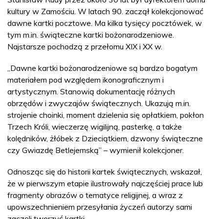
kultury w Zamościu. W latach 90. zaczął kolekcjonować
dawne kartki pocztowe. Ma kilka tysięcy pocztówek, w
tym m.in. świąteczne kartki bożonarodzeniowe.
Najstarsze pochodzą z przełomu XIX i XX w.
„Dawne kartki bożonarodzeniowe są bardzo bogatym
materiałem pod względem ikonograficznym i
artystycznym. Stanowią dokumentację różnych
obrzędów i zwyczajów świątecznych. Ukazują m.in.
strojenie choinki, moment dzielenia się opłatkiem, pokłon
Trzech Króli, wieczerzę wigilijną, pasterkę, a także
kolędników, żłóbek z Dzieciątkiem, dzwony świąteczne
czy Gwiazdę Betlejemską” – wymienił kolekcjoner.
Odnosząc się do historii kartek świątecznych, wskazał,
że w pierwszym etapie ilustrowały najczęściej prace lub
fragmenty obrazów o tematyce religijnej, a wraz z
upowszechnieniem przesyłania życzeń autorzy sami
zaczęli tworzyć kartki.