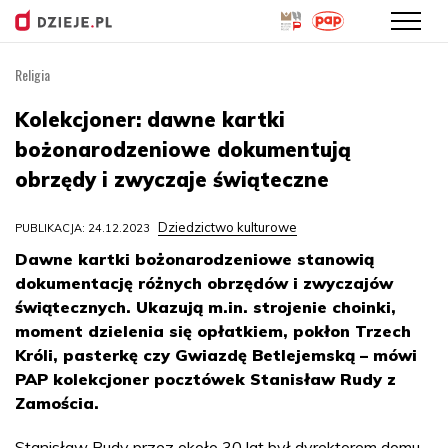
Religia
Przejdź
do
Kolekcjoner: dawne kartki
treści
bożonarodzeniowe dokumentują
obrzędy i zwyczaje świąteczne
Dziedzictwo kulturowe
PUBLIKACJA: 24.12.2023
Dawne kartki bożonarodzeniowe stanowią
dokumentację różnych obrzędów i zwyczajów
świątecznych. Ukazują m.in. strojenie choinki,
moment dzielenia się opłatkiem, pokłon Trzech
Króli, pasterkę czy Gwiazdę Betlejemską – mówi
PAP kolekcjoner pocztówek Stanisław Rudy z
Zamościa.
Stanisław Rudy przez około 30 lat był dyrektorem domu