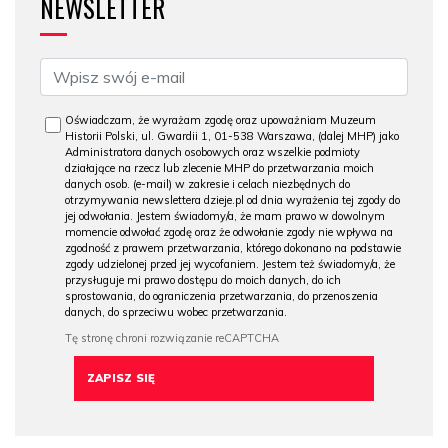
NEWSLETTER
Oświadczam, że wyrażam zgodę oraz upoważniam Muzeum
Historii Polski, ul. Gwardii 1, 01-538 Warszawa, (dalej MHP) jako
Administratora danych osobowych oraz wszelkie podmioty
działające na rzecz lub zlecenie MHP do przetwarzania moich
danych osob. (e-mail) w zakresie i celach niezbędnych do
otrzymywania newslettera dzieje.pl od dnia wyrażenia tej zgody do
jej odwołania. Jestem świadomy/a, że mam prawo w dowolnym
momencie odwołać zgodę oraz że odwołanie zgody nie wpływa na
zgodność z prawem przetwarzania, którego dokonano na podstawie
zgody udzielonej przed jej wycofaniem. Jestem też świadomy/a, że
przysługuje mi prawo dostępu do moich danych, do ich
sprostowania, do ograniczenia przetwarzania, do przenoszenia
danych, do sprzeciwu wobec przetwarzania.