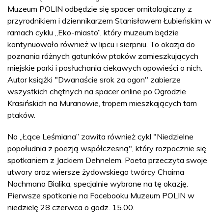
Muzeum POLIN odbędzie się spacer ornitologiczny z
przyrodnikiem i dziennikarzem Stanisławem Łubieńskim w
ramach cyklu „Eko-miasto”, który muzeum będzie
kontynuowało również w lipcu i sierpniu. To okazja do
poznania różnych gatunków ptaków zamieszkujących
miejskie parki i posłuchania ciekawych opowieści o nich.
Autor książki "Dwanaście srok za ogon" zabierze
wszystkich chętnych na spacer online po Ogrodzie
Krasińskich na Muranowie, tropem mieszkających tam
ptaków.
Na „Łące Leśmiana” zawita również cykl "Niedzielne
popołudnia z poezją współczesną", który rozpocznie się
spotkaniem z Jackiem Dehnelem. Poeta przeczyta swoje
utwory oraz wiersze żydowskiego twórcy Chaima
Nachmana Bialika, specjalnie wybrane na tę okazję.
Pierwsze spotkanie na Facebooku Muzeum POLIN w
niedzielę 28 czerwca o godz. 15.00.