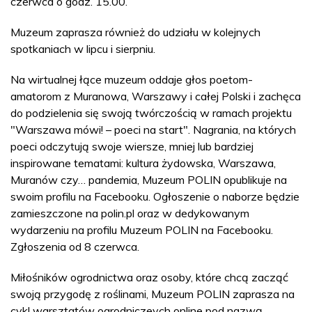
czerwca o godz. 15.00.
Muzeum zaprasza również do udziału w kolejnych
spotkaniach w lipcu i sierpniu.
Na wirtualnej łące muzeum oddaje głos poetom-
amatorom z Muranowa, Warszawy i całej Polski i zachęca
do podzielenia się swoją twórczością w ramach projektu
"Warszawa mówi! – poeci na start". Nagrania, na których
poeci odczytują swoje wiersze, mniej lub bardziej
inspirowane tematami: kultura żydowska, Warszawa,
Muranów czy… pandemia, Muzeum POLIN opublikuje na
swoim profilu na Facebooku. Ogłoszenie o naborze będzie
zamieszczone na polin.pl oraz w dedykowanym
wydarzeniu na profilu Muzeum POLIN na Facebooku.
Zgłoszenia od 8 czerwca.
Miłośników ogrodnictwa oraz osoby, które chcą zacząć
swoją przygodę z roślinami, Muzeum POLIN zaprasza na
cykl warsztatów ogrodniczeych online pod nazwą