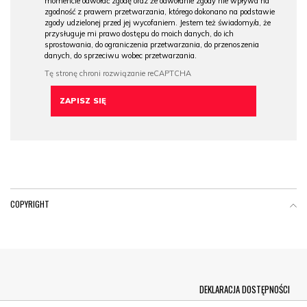
momencie odwołać zgodę oraz że odwołanie zgody nie wpływa na
zgodność z prawem przetwarzania, którego dokonano na podstawie
zgody udzielonej przed jej wycofaniem. Jestem też świadomy/a, że
przysługuje mi prawo dostępu do moich danych, do ich
sprostowania, do ograniczenia przetwarzania, do przenoszenia
danych, do sprzeciwu wobec przetwarzania.
COPYRIGHT
Menu Footer
DEKLARACJA DOSTĘPNOŚCI