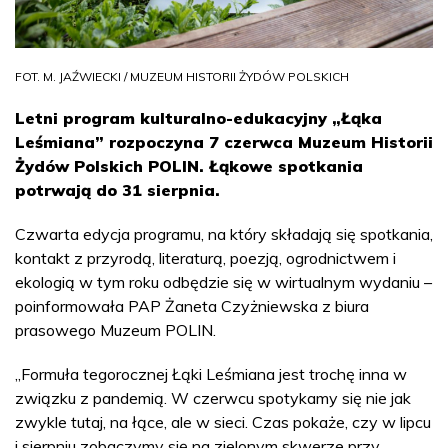
FOT. M. JAŹWIECKI / MUZEUM HISTORII ŻYDÓW POLSKICH
Letni program kulturalno-edukacyjny „Łąka
Leśmiana” rozpoczyna 7 czerwca Muzeum Historii
Żydów Polskich POLIN. Łąkowe spotkania
potrwają do 31 sierpnia.
Czwarta edycja programu, na który składają się spotkania,
kontakt z przyrodą, literaturą, poezją, ogrodnictwem i
ekologią w tym roku odbędzie się w wirtualnym wydaniu –
poinformowała PAP Żaneta Czyżniewska z biura
prasowego Muzeum POLIN.
„Formuła tegorocznej Łąki Leśmiana jest trochę inna w
związku z pandemią. W czerwcu spotykamy się nie jak
zwykle tutaj, na łące, ale w sieci. Czas pokaże, czy w lipcu
i sierpniu zobaczymy się na zielonym skwerze przy