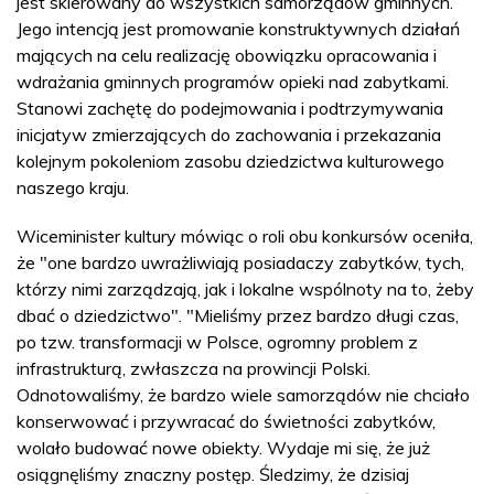
jest skierowany do wszystkich samorządów gminnych.
Jego intencją jest promowanie konstruktywnych działań
mających na celu realizację obowiązku opracowania i
wdrażania gminnych programów opieki nad zabytkami.
Stanowi zachętę do podejmowania i podtrzymywania
inicjatyw zmierzających do zachowania i przekazania
kolejnym pokoleniom zasobu dziedzictwa kulturowego
naszego kraju.
Wiceminister kultury mówiąc o roli obu konkursów oceniła,
że "one bardzo uwrażliwiają posiadaczy zabytków, tych,
którzy nimi zarządzają, jak i lokalne wspólnoty na to, żeby
dbać o dziedzictwo". "Mieliśmy przez bardzo długi czas,
po tzw. transformacji w Polsce, ogromny problem z
infrastrukturą, zwłaszcza na prowincji Polski.
Odnotowaliśmy, że bardzo wiele samorządów nie chciało
konserwować i przywracać do świetności zabytków,
wolało budować nowe obiekty. Wydaje mi się, że już
osiągnęliśmy znaczny postęp. Śledzimy, że dzisiaj