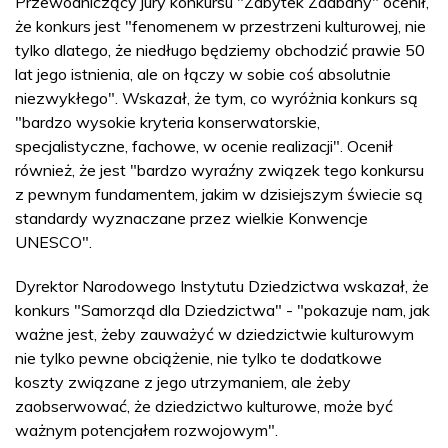
Przewodniczący jury konkursu "Zabytek Zadbany" ocenił,
że konkurs jest "fenomenem w przestrzeni kulturowej, nie
tylko dlatego, że niedługo będziemy obchodzić prawie 50
lat jego istnienia, ale on łączy w sobie coś absolutnie
niezwykłego". Wskazał, że tym, co wyróżnia konkurs są
"bardzo wysokie kryteria konserwatorskie,
specjalistyczne, fachowe, w ocenie realizacji". Ocenił
również, że jest "bardzo wyraźny związek tego konkursu
z pewnym fundamentem, jakim w dzisiejszym świecie są
standardy wyznaczane przez wielkie Konwencje
UNESCO".
Dyrektor Narodowego Instytutu Dziedzictwa wskazał, że
konkurs "Samorząd dla Dziedzictwa" - "pokazuje nam, jak
ważne jest, żeby zauważyć w dziedzictwie kulturowym
nie tylko pewne obciążenie, nie tylko te dodatkowe
koszty związane z jego utrzymaniem, ale żeby
zaobserwować, że dziedzictwo kulturowe, może być
ważnym potencjałem rozwojowym".