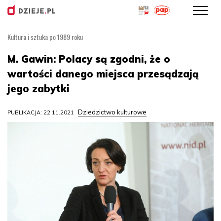
Kultura i sztuka po 1989 roku
Przejdź
do
M. Gawin: Polacy są zgodni, że o
treści
wartości danego miejsca przesądzają
jego zabytki
Dziedzictwo kulturowe
PUBLIKACJA: 22.11.2021