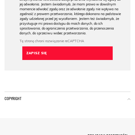
jej odwołania. Jestem świadomy/a, że mam prawo w dowolnym
momencie odwołać zgodę oraz że odwołanie zgody nie wpływa na
zgodność z prawem przetwarzania, którego dokonano na podstawie
zgody udzielonej przed jej wycofaniem. Jestem też świadomy/a, że
przysługuje mi prawo dostępu do moich danych, do ich
sprostowania, do ograniczenia przetwarzania, do przenoszenia
danych, do sprzeciwu wobec przetwarzania.
COPYRIGHT
Menu Footer