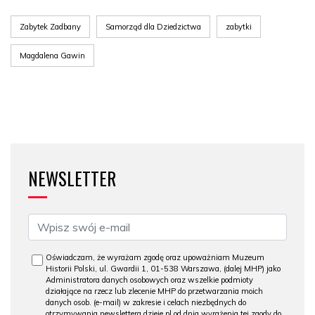
Zabytek Zadbany
Samorząd dla Dziedzictwa
zabytki
Magdalena Gawin
NEWSLETTER
Oświadczam, że wyrażam zgodę oraz upoważniam Muzeum
Historii Polski, ul. Gwardii 1, 01-538 Warszawa, (dalej MHP) jako
Administratora danych osobowych oraz wszelkie podmioty
działające na rzecz lub zlecenie MHP do przetwarzania moich
danych osob. (e-mail) w zakresie i celach niezbędnych do
otrzymywania newslettera dzieje.pl od dnia wyrażenia tej zgody do