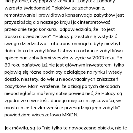
Na pytanie, czy poprzez konkurs "Zabytek Zadbany"
wzrasta świadomość Polaków, że zachowanie,
remontowanie i prawidłowa konserwacja zabytków jest
przyszłością dla naszego kraju i jak interpretować
przesłanie tego konkursu, odpowiedziała, że "to jest
troska o dziedzictwo". "Polacy przestali się wstydzić
swego dziedzictwa. Lata transformacji to były niezbyt
dobre lata dla zabytków. Ustawa o ochronie zabytków i
opiece nad zabytkami weszła w życie w 2003 roku. Po
89 roku państwo już nie jest głównym inwestorem, tylko
pojawią się różne podmioty działające na rynku i wtedy
doszło, niestety, do wielu nieodwracalnych zniszczeń
zabytków. Mam wrażenie, że dzisiaj po tych dekadach
niepodległości, możemy sobie powiedzieć, że Polacy są
zgodni, że o wartości danego miejsca, miejscowości, wsi,
miasta, miasteczka właśnie przesądzają jego zabytki" -
powiedziała wiceszefowa MKiDN.
Jak mówiła, są to "nie tylko te nowoczesne obiekty, nie te