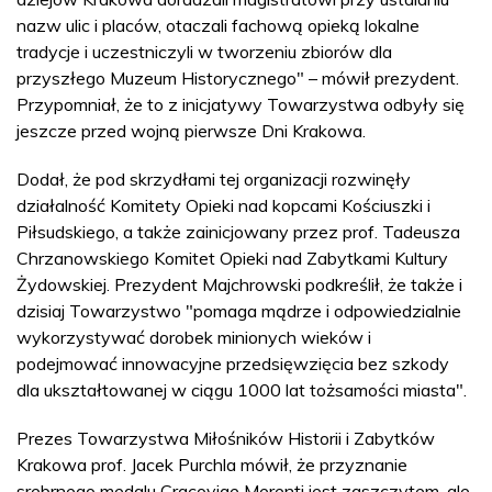
nazw ulic i placów, otaczali fachową opieką lokalne
tradycje i uczestniczyli w tworzeniu zbiorów dla
przyszłego Muzeum Historycznego" – mówił prezydent.
Przypomniał, że to z inicjatywy Towarzystwa odbyły się
jeszcze przed wojną pierwsze Dni Krakowa.
Dodał, że pod skrzydłami tej organizacji rozwinęły
działalność Komitety Opieki nad kopcami Kościuszki i
Piłsudskiego, a także zainicjowany przez prof. Tadeusza
Chrzanowskiego Komitet Opieki nad Zabytkami Kultury
Żydowskiej. Prezydent Majchrowski podkreślił, że także i
dzisiaj Towarzystwo "pomaga mądrze i odpowiedzialnie
wykorzystywać dorobek minionych wieków i
podejmować innowacyjne przedsięwzięcia bez szkody
dla ukształtowanej w ciągu 1000 lat tożsamości miasta".
Prezes Towarzystwa Miłośników Historii i Zabytków
Krakowa prof. Jacek Purchla mówił, że przyznanie
srebrnego medalu Cracoviae Merenti jest zaszczytem, ale