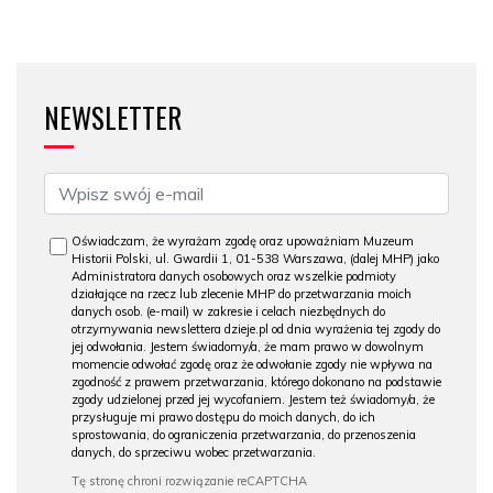
NEWSLETTER
Oświadczam, że wyrażam zgodę oraz upoważniam Muzeum
Historii Polski, ul. Gwardii 1, 01-538 Warszawa, (dalej MHP) jako
Administratora danych osobowych oraz wszelkie podmioty
działające na rzecz lub zlecenie MHP do przetwarzania moich
danych osob. (e-mail) w zakresie i celach niezbędnych do
otrzymywania newslettera dzieje.pl od dnia wyrażenia tej zgody do
jej odwołania. Jestem świadomy/a, że mam prawo w dowolnym
momencie odwołać zgodę oraz że odwołanie zgody nie wpływa na
zgodność z prawem przetwarzania, którego dokonano na podstawie
zgody udzielonej przed jej wycofaniem. Jestem też świadomy/a, że
przysługuje mi prawo dostępu do moich danych, do ich
sprostowania, do ograniczenia przetwarzania, do przenoszenia
danych, do sprzeciwu wobec przetwarzania.