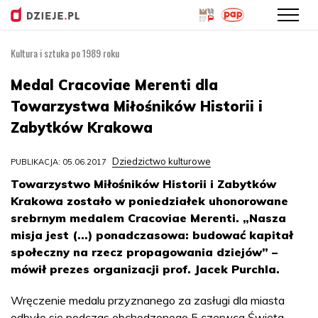
Kultura i sztuka po 1989 roku
Przejdź
do
Medal Cracoviae Merenti dla
treści
Towarzystwa Miłośników Historii i
Zabytków Krakowa
Dziedzictwo kulturowe
PUBLIKACJA: 05.06.2017
Towarzystwo Miłośników Historii i Zabytków
Krakowa zostało w poniedziałek uhonorowane
srebrnym medalem Cracoviae Merenti. „Nasza
misja jest (...) ponadczasowa: budować kapitał
społeczny na rzecz propagowania dziejów” –
mówił prezes organizacji prof. Jacek Purchla.
Wręczenie medalu przyznanego za zasługi dla miasta
odbyło się podczas obchodzonego 5 czerwca Święta