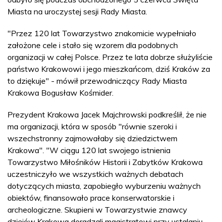
Miasta na uroczystej sesji Rady Miasta.
"Przez 120 lat Towarzystwo znakomicie wypełniało
założone cele i stało się wzorem dla podobnych
organizacji w całej Polsce. Przez te lata dobrze służyliście
państwo Krakowowi i jego mieszkańcom, dziś Kraków za
to dziękuje" - mówił przewodniczący Rady Miasta
Krakowa Bogusław Kośmider.
Prezydent Krakowa Jacek Majchrowski podkreślił, że nie
ma organizacji, która w sposób "równie szeroki i
wszechstronny zajmowałaby się dziedzictwem
Krakowa". "W ciągu 120 lat swojego istnienia
Towarzystwo Miłośników Historii i Zabytków Krakowa
uczestniczyło we wszystkich ważnych debatach
dotyczących miasta, zapobiegło wyburzeniu ważnych
obiektów, finansowało prace konserwatorskie i
archeologiczne. Skupieni w Towarzystwie znawcy
dziejów Krakowa doradzali magistratowi przy ustalaniu