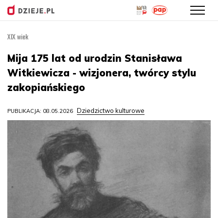
XIX wiek
Przejdź
do
Mija 175 lat od urodzin Stanisława
treści
Witkiewicza - wizjonera, twórcy stylu
zakopiańskiego
Dziedzictwo kulturowe
PUBLIKACJA: 08.05.2026