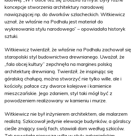
koncepcje stworzenia architektury narodowej
nawiązującej np. do dworków szlacheckich. Witkiewicz
uznał, że właśnie na Podhalu jest materiał do
wykreowania stylu narodowego” – opowiadała historyk
sztuki.
Witkiewicz twierdził, że właśnie na Podhalu zachował się
staropolski styl budownictwa drewnianego. Uważał, że
„fala obcej kultury” zepchnęła na margines polską
architekturę drewnianą. Twierdził, że inspirując się
góralską chałupą, można stworzyć nie tylko wille, ale i
kościoły, pałace czy dworce kolejowe i kamienice
mieszczańskie. Jego zdaniem, styl taki mógł być z
powodzeniem realizowany w kamieniu i murze.
Witkiewicz nie był inżynierem architektem, ale malarzem
realistą. Szkicował jedynie elewacje budynków, a góralscy
cieśle znający swój fach, stawiali dom według szkiców.
Tak powstała pierwsza willa w stylu zakopiańskim