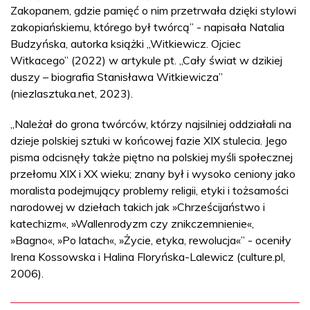
Zakopanem, gdzie pamięć o nim przetrwała dzięki stylowi
zakopiańskiemu, którego był twórcą” - napisała Natalia
Budzyńska, autorka książki „Witkiewicz. Ojciec
Witkacego” (2022) w artykule pt. „Cały świat w dzikiej
duszy – biografia Stanisława Witkiewicza”
(niezlasztuka.net, 2023).
„Należał do grona twórców, którzy najsilniej oddziałali na
dzieje polskiej sztuki w końcowej fazie XIX stulecia. Jego
pisma odcisnęły także piętno na polskiej myśli społecznej
przełomu XIX i XX wieku; znany był i wysoko ceniony jako
moralista podejmujący problemy religii, etyki i tożsamości
narodowej w dziełach takich jak »Chrześcijaństwo i
katechizm«, »Wallenrodyzm czy znikczemnienie«,
»Bagno«, »Po latach«, »Życie, etyka, rewolucja«” - oceniły
Irena Kossowska i Halina Floryńska-Lalewicz (culture.pl,
2006).