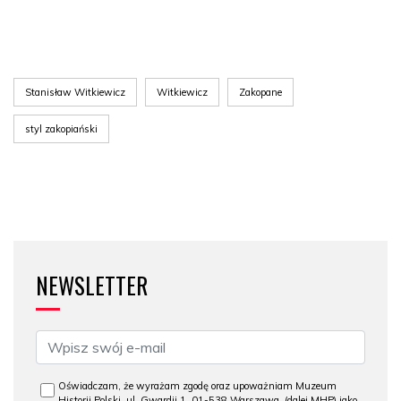
Stanisław Witkiewicz
Witkiewicz
Zakopane
styl zakopiański
NEWSLETTER
Oświadczam, że wyrażam zgodę oraz upoważniam Muzeum
Historii Polski, ul. Gwardii 1, 01-538 Warszawa, (dalej MHP) jako