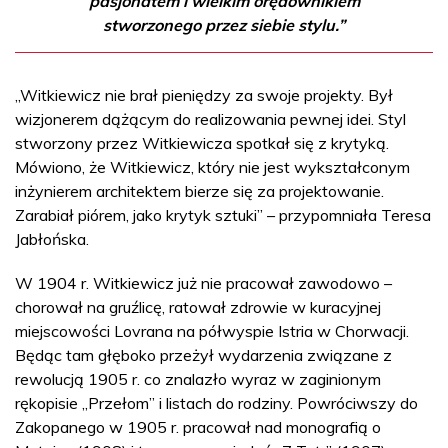
pasjonatem i wielkim orędownikiem
stworzonego przez siebie stylu.”
„Witkiewicz nie brał pieniędzy za swoje projekty. Był
wizjonerem dążącym do realizowania pewnej idei. Styl
stworzony przez Witkiewicza spotkał się z krytyką.
Mówiono, że Witkiewicz, który nie jest wykształconym
inżynierem architektem bierze się za projektowanie.
Zarabiał piórem, jako krytyk sztuki” – przypomniała Teresa
Jabłońska.
W 1904 r. Witkiewicz już nie pracował zawodowo –
chorował na gruźlicę, ratował zdrowie w kuracyjnej
miejscowości Lovrana na półwyspie Istria w Chorwacji.
Będąc tam głęboko przeżył wydarzenia związane z
rewolucją 1905 r. co znalazło wyraz w zaginionym
rękopisie „Przełom” i listach do rodziny. Powróciwszy do
Zakopanego w 1905 r. pracował nad monografią o