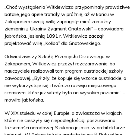
„Choć wystąpienia Witkiewicza przypominały prawdziwe
batalie, jego apele trafiały w próżnię, aż w końcu w
Zakopanem swoją willę zapragnął mieć zamożny
ziemianin z Ukrainy Zygmunt Gnatowski” – opowiadała
Jabłońska. Jesienią 1891 r. Witkiewicz zaczął
projektować willę „Koliba” dla Gnatowskiego.
Odwiedziwszy Szkołę Przemysłu Drzewnego w
Zakopanem, Witkiewicz przeżył rozczarowanie, bo
nauczyciele realizowali tam program austriackiej szkoły
zawodowej. „Był zły, że kopiuje się wzorce austriackie, a
nie wykorzystuje się i twórczo rozwija miejscowego
rzemiosła, które już wtedy było na wysokim poziomie” –
mówiła Jabłońska.
W XIX stuleciu w całej Europie, a zwłaszcza w krajach,
które nie cieszyły się niepodległością, poszukiwano
tożsamości narodowej. Szukano jej m.in. w architekturze
ludowej. „W Polsce też się zrodziła ta myśl. Były różne