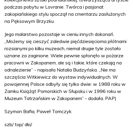
podczas pobytu w Lovranie. Twórca i pasjonat
zakopiańskiego stylu spoczął na cmentarzu zasłużonych
na Pęksowym Brzyzku.
Jego malarstwo pozostaje w cieniu innych dokonań.
„Możemy się cieszyć zaledwie pięćdziesięcioma płótnami
rozsianymi po kilku muzeach, niemal drugie tyle zostało
uznane za zaginione. Wiele pewnie spłonęło w pożarze
pracowni w Zakopanem, ale są i takie, które czekają na
odnalezienie” - napisała Natalia Budzyńska. „Nie ma
szczęścia Witkiewicz do wystaw indywidualnych. W
powojennej Polsce odbyły się tylko dwie: w 1988 roku w
Zamku Książąt Pomorskich w Słupsku i w 1996 roku w
Muzeum Tatrzańskim w Zakopanem” - dodała. PAP)
Szymon Bafia, Paweł Tomczyk
szb/ top/ dki/