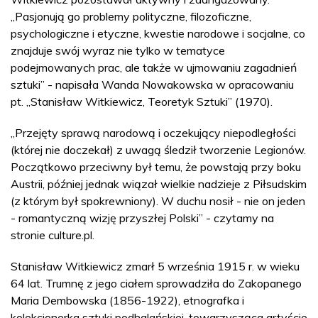
„Pasjonują go problemy polityczne, filozoficzne,
psychologiczne i etyczne, kwestie narodowe i socjalne, co
znajduje swój wyraz nie tylko w tematyce
podejmowanych prac, ale także w ujmowaniu zagadnień
sztuki” - napisała Wanda Nowakowska w opracowaniu
pt. „Stanisław Witkiewicz, Teoretyk Sztuki” (1970).
„Przejęty sprawą narodową i oczekujący niepodległości
(której nie doczekał) z uwagą śledził tworzenie Legionów.
Początkowo przeciwny był temu, że powstają przy boku
Austrii, później jednak wiązał wielkie nadzieje z Piłsudskim
(z którym był spokrewniony). W duchu nosił - nie on jeden
- romantyczną wizję przyszłej Polski” - czytamy na
stronie culture.pl.
Stanisław Witkiewicz zmarł 5 września 1915 r. w wieku
64 lat. Trumnę z jego ciałem sprowadziła do Zakopanego
Maria Dembowska (1856-1922), etnografka i
kolekcjonerka sztuki podhalańskiej, towarzysząca artyście