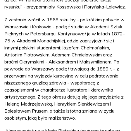
rysunku” - przypomniały Kossowska i Floryńska-Lalewicz.
Z zesłania wrócił w 1868 roku, by - po krótkim pobycie w
Warszawie i Krakowie - podjąć studia w Akademii Sztuk
Pięknych w Petersburgu. Kontynuował je w latach 1872-
75 w Akademii Monachijskiej, gdzie zaprzyjaźnił się i
innymi polskimi studentami: Józefem Chełmońskim,
Antonim Piotrowskim, Adamem Chmielowskim oraz
braćmi Gierymskimi - Aleksandrem i Maksymilianem. Po
powrocie do Warszawy podjął trwającą do 1889 r. - z
przerwami na wyjazdy kuracyjne w celu podratowania
niszczonego gruźlicą zdrowia - współpracę z
czasopismami w charakterze ilustratora i kierownika
artystycznego. Z tego okresu datują się jego przyjaźnie z
Heleną Modrzejewską, Henrykiem Sienkiewiczem i
Bolesławem Prusem, a także istotna zmiana w życiu
osobistym, jaką było małżeństwo.
„Narzeczeństwo z Marią Pietrzkiewiczówną trwało aż