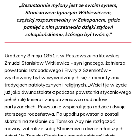
„Bezustannie mylony jest ze swoim synem,
Stanisławem Ignacym Witkiewiczem,
częściej rozpoznawalny w Zakopanem, gdzie
pamięć o nim przetrwała dzięki stylowi
zakopiańskiemu, którego był twórcą.”
Urodzony 8 maja 1851 r. w Poszawszu na litewskiej
Żmudzi Stanisław Witkiewicz - syn Ignacego, żołnierza
powstania listopadowego i Elwiry z Szemiotów -
wychowany był w wywodzących się z romantyzmu
tradycjach patriotycznych i religijnych. „Wcielił je w życie
już jako dwunastolatek: podczas powstania styczniowego
pełnił rolę kuriera i zaopatrzeniowca oddziałów
partyzanckich. Powstanie wspierali jego rodzice i dwoje
starszego rodzeństwa. Po upadku powstania zostali
skazani na zesłanie do Tomska. Aby nie rozłączać
rodziny, zabrali ze sobą Stanisława i dwoje młodszych
dzieci. W Tomsku Stanisław zaczął pobierać lekcje