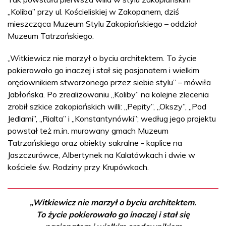
„Koliba” przy ul. Kościeliskiej w Zakopanem, dziś
mieszcząca Muzeum Stylu Zakopiańskiego – oddział
Muzeum Tatrzańskiego.
„Witkiewicz nie marzył o byciu architektem. To życie
pokierowało go inaczej i stał się pasjonatem i wielkim
orędownikiem stworzonego przez siebie stylu” – mówiła
Jabłońska. Po zrealizowaniu „Koliby” na kolejne zlecenia
zrobił szkice zakopiańskich willi: „Pepity”, „Okszy”, „Pod
Jedlami”, „Rialta” i „Konstantynówki”; według jego projektu
powstał też m.in. murowany gmach Muzeum
Tatrzańskiego oraz obiekty sakralne - kaplice na
Jaszczurówce, Albertynek na Kalatówkach i dwie w
kościele św. Rodziny przy Krupówkach.
„Witkiewicz nie marzył o byciu architektem.
To życie pokierowało go inaczej i stał się