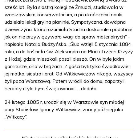
sześć lat. Była siostrą kolegi ze Żmudzi, studiowała w
warszawskim konserwatorium, a po ukończeniu nauki
udzielała lekcji gry na pianinie. Sympatyczna, dowcipna
dziewczyna, która rozumiała Stacha doskonale i podobnie
jak on nie przywiązywała wagi do spraw materialnych” -
napisała Natalia Budzyńska. „Ślub wzięli 5 stycznia 1884
roku, a do kościoła św. Aleksandra na Placu Trzech Krzyży
z Hożej, gdzie mieszkali, poszli pieszo. On w byle jakim
garniturze, ona w brązach. Z gości byli tylko świadkowie i
jej matka, siostra i brat. Od Witkiewiczów nikogo, wszyscy
żyli poza Warszawą. Potem wrócili do domu, zaparzyli
herbaty i tyle było świętowania” - dodała.
24 lutego 1885 r. urodził się w Warszawie syn młodej
pary Stanisław Ignacy Witkiewicz, znany później jako
„Witkacy”.