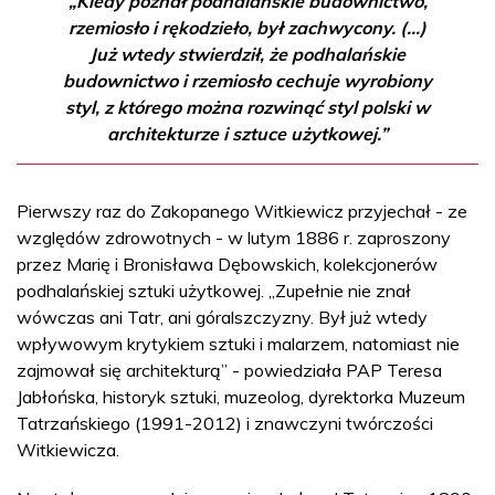
„Kiedy poznał podhalańskie budownictwo,
rzemiosło i rękodzieło, był zachwycony. (...)
Już wtedy stwierdził, że podhalańskie
budownictwo i rzemiosło cechuje wyrobiony
styl, z którego można rozwinąć styl polski w
architekturze i sztuce użytkowej.”
Pierwszy raz do Zakopanego Witkiewicz przyjechał - ze
względów zdrowotnych - w lutym 1886 r. zaproszony
przez Marię i Bronisława Dębowskich, kolekcjonerów
podhalańskiej sztuki użytkowej. „Zupełnie nie znał
wówczas ani Tatr, ani góralszczyzny. Był już wtedy
wpływowym krytykiem sztuki i malarzem, natomiast nie
zajmował się architekturą” - powiedziała PAP Teresa
Jabłońska, historyk sztuki, muzeolog, dyrektorka Muzeum
Tatrzańskiego (1991-2012) i znawczyni twórczości
Witkiewicza.