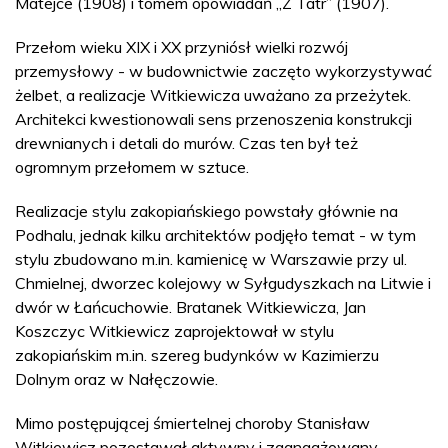
Matejce (1908) i tomem opowiadań „Z Tatr” (1907).
Przełom wieku XIX i XX przyniósł wielki rozwój
przemysłowy - w budownictwie zaczęto wykorzystywać
żelbet, a realizacje Witkiewicza uważano za przeżytek.
Architekci kwestionowali sens przenoszenia konstrukcji
drewnianych i detali do murów. Czas ten był też
ogromnym przełomem w sztuce.
Realizacje stylu zakopiańskiego powstały głównie na
Podhalu, jednak kilku architektów podjęło temat - w tym
stylu zbudowano m.in. kamienicę w Warszawie przy ul.
Chmielnej, dworzec kolejowy w Syłgudyszkach na Litwie i
dwór w Łańcuchowie. Bratanek Witkiewicza, Jan
Koszczyc Witkiewicz zaprojektował w stylu
zakopiańskim m.in. szereg budynków w Kazimierzu
Dolnym oraz w Nałęczowie.
Mimo postępującej śmiertelnej choroby Stanisław
Witkiewicz pozostawał aktywny i zaangażowany.