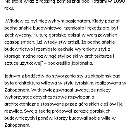
Na stałe wraz z rodziną zamieszkał pod Tatrami w 1890
roku.
„Witkiewicz był niezwykłym pasjonatem. Kiedy poznał
podhalańskie budownictwo, rzemiosło i rękodzieło, był
zachwycony. Kulturę góralską opisał w warszawskich
czasopismach. Już wtedy stwierdził, że podhalańskie
budownictwo i rzemiosło cechuje wyrobiony styl, z
którego można rozwinąć styl polski w architekturze i
sztuce użytkowej” – podkreśliła Jabłońska.
Jednym z bodźców do stworzenia stylu zakopiańskiego
była architektura willowa w stylu tyrolskim, realizowana w
Zakopanem. Witkiewicz zwracał uwagę, że należy
wykorzystać dotychczasowe rozwiązania
architektoniczne stosowane przez góralskich cieślów i je
rozwijać. Swoją teorią próbował zarazić góralskich
budowniczych i panów, którzy budowali sobie wille w
Zakopanem.