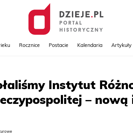
ieku
Rocznice
Postacie
Kalendaria
Artykuły
Przejdź
do
treści
aliśmy Instytut Różn
eczypospolitej – nową 
lturowe