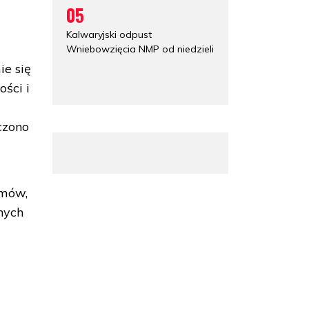
05
Kalwaryjski odpust
Wniebowzięcia NMP od niedzieli
ie się
ści i
czono
amów,
nych