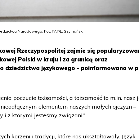
Dziedzictwa Narodowego. Fot. PAP/L. Szymański
ykowej Rzeczypospolitej zajmie się popularyzow
kowej Polski w kraju i za granicą oraz
 dziedzictwa językowego - poinformowano w p
nia poczucie tożsamości, a tożsamość to m.in. nasz j
 nieodłącznym elementem naszych małych ojczyzn –
y i z którymi jesteśmy związani".
h korzeni i tradycji, które nas ukształtowały. Język