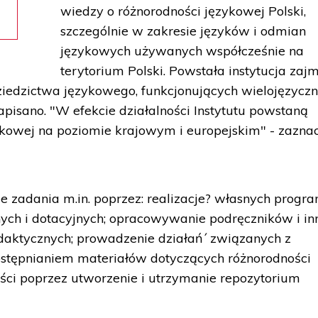
wiedzy o różnorodności językowej Polski,
szczególnie w zakresie języków i odmian
językowych używanych współcześnie na
terytorium Polski. Powstała instytucja zajm
dzictwa językowego, funkcjonujących wielojęzyczno
pisano. "W efekcie działalności Instytutu powstaną
ykowej na poziomie krajowym i europejskim" - zazna
je zadania m.in. poprzez: realizacje? własnych progr
ch i dotacyjnych; opracowywanie podręczników i in
daktycznych; prowadzenie działań´ związanych z
udostępnianiem materiałów dotyczących różnorodności
ości poprzez utworzenie i utrzymanie repozytorium