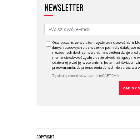
NEWSLETTER
Oświadczam, że wyrażam zgodę oraz upoważniam Muzeu
danych osobowych oraz wszelkie podmioty działające na
niezbędnych do otrzymywania newslettera dzieje.pl od
momencie odwołać zgodę oraz że odwołanie zgody nie 
udzielonej przed jej wycofaniem. Jestem też świadomy/a
przetwarzania, do przenoszenia danych, do sprzeciwu 
COPYRIGHT