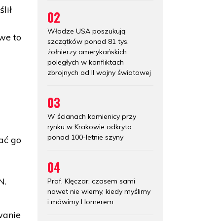
lił
02
Władze USA poszukują
we to
szczątków ponad 81 tys.
żołnierzy amerykańskich
poległych w konfliktach
zbrojnych od II wojny światowej
03
W ścianach kamienicy przy
rynku w Krakowie odkryto
ponad 100-letnie szyny
ać go
04
N.
Prof. Klęczar: czasem sami
nawet nie wiemy, kiedy myślimy
i mówimy Homerem
wanie