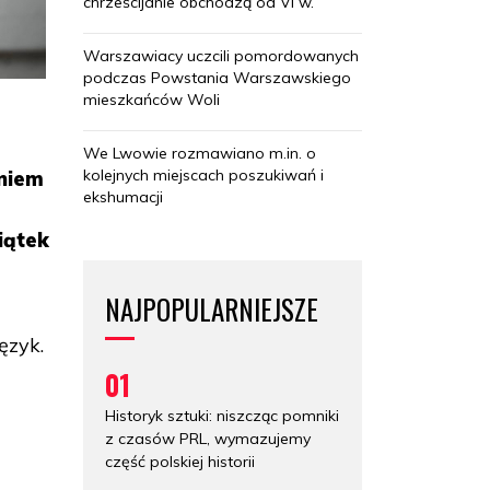
chrześcijanie obchodzą od VI w.
Warszawiacy uczcili pomordowanych
podczas Powstania Warszawskiego
mieszkańców Woli
We Lwowie rozmawiano m.in. o
kolejnych miejscach poszukiwań i
aniem
ekshumacji
iątek
NAJPOPULARNIEJSZE
ęzyk.
01
Historyk sztuki: niszcząc pomniki
z czasów PRL, wymazujemy
część polskiej historii