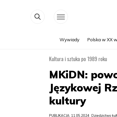
Wywiady
Polska w XX w
Search
Kultura i sztuka po 1989 roku
MKiDN: powoł
Językowej Rz
kultury
PUBLIKACJA: 11.05.2024
Dziedzictwo ku