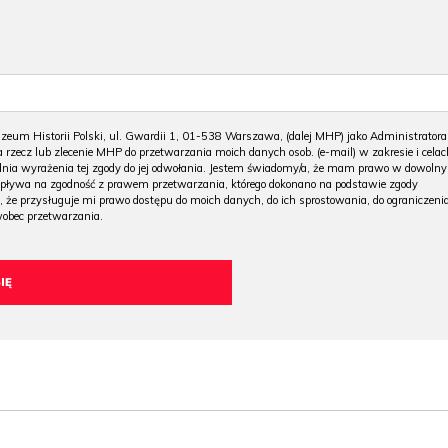
m Historii Polski, ul. Gwardii 1, 01-538 Warszawa, (dalej MHP) jako Administratora
 rzecz lub zlecenie MHP do przetwarzania moich danych osob. (e-mail) w zakresie i celac
 dnia wyrażenia tej zgody do jej odwołania. Jestem świadomy/a, że mam prawo w dowoln
wpływa na zgodność z prawem przetwarzania, którego dokonano na podstawie zgody
, że przysługuje mi prawo dostępu do moich danych, do ich sprostowania, do ograniczeni
wobec przetwarzania.