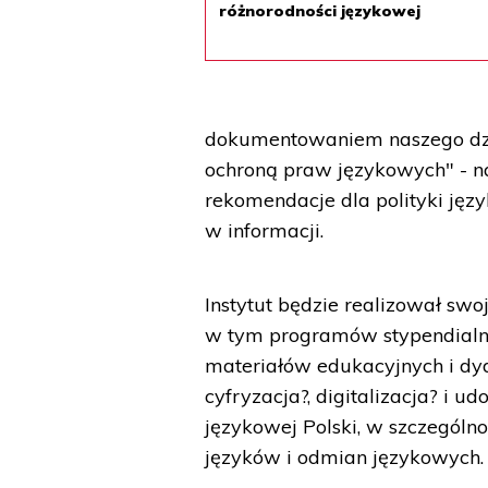
różnorodności językowej
dokumentowaniem naszego dzie
ochroną praw językowych" - na
rekomendacje dla polityki jęz
w informacji.
Instytut będzie realizował swo
w tym programów stypendialny
materiałów edukacyjnych i dy
cyfryzacja?, digitalizacja? i 
językowej Polski, w szczególn
języków i odmian językowych.