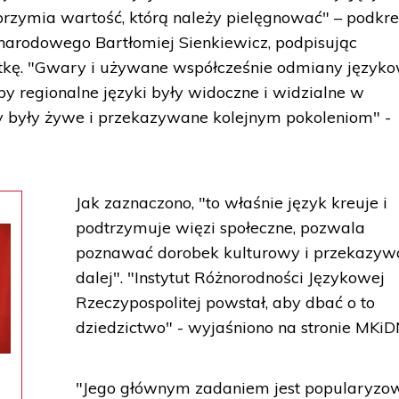
brzymia wartość, którą należy pielęgnować" – podkreś
a narodowego Bartłomiej Sienkiewicz, podpisując
kę. "Gwary i używane współcześnie odmiany języko
by regionalne języki były widoczne i widzialne w
by były żywe i przekazywane kolejnym pokoleniom" -
Jak zaznaczono, "to właśnie język kreuje i
podtrzymuje więzi społeczne, pozwala
poznawać dorobek kulturowy i przekazyw
dalej". "Instytut Różnorodności Językowej
Rzeczypospolitej powstał, aby dbać o to
dziedzictwo" - wyjaśniono na stronie MKiD
"Jego głównym zadaniem jest popularyzo