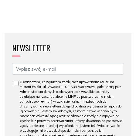
NEWSLETTER
Oświadczam, że wyrażam zgodę oraz upoważniam Muzeum
Historii Polski, ul. Gwardii 1, 01-538 Warszawa, (dalej MHP) jako
Administratora danych osobowych oraz wszelkie podmioty
działające na rzecz lub zlecenie MHP do przetwarzania moich
danych osob. (e-mail) w zakresie i celach niezbędnych do
otrzymywania newslettera dzieje.pl od dnia wyrażenia tej zgody do
jej odwołania. Jestem świadomy/a, że mam prawo w dowolnym
momencie odwołać zgodę oraz że odwołanie zgody nie wpływa na
zgodność z prawem przetwarzania, którego dokonano na podstawie
zgody udzielonej przed jej wycofaniem. Jestem też świadomy/a, że
przysługuje mi prawo dostępu do moich danych, do ich
sprostowania, do ograniczenia przetwarzania, do przenoszenia