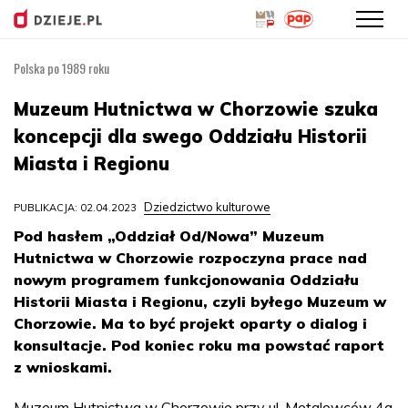
Polska po 1989 roku
Przejdź
do
Muzeum Hutnictwa w Chorzowie szuka
treści
koncepcji dla swego Oddziału Historii
Miasta i Regionu
Dziedzictwo kulturowe
PUBLIKACJA: 02.04.2023
Pod hasłem „Oddział Od/Nowa” Muzeum
Hutnictwa w Chorzowie rozpoczyna prace nad
nowym programem funkcjonowania Oddziału
Historii Miasta i Regionu, czyli byłego Muzeum w
Chorzowie. Ma to być projekt oparty o dialog i
konsultacje. Pod koniec roku ma powstać raport
z wnioskami.
Muzeum Hutnictwa w Chorzowie przy ul. Metalowców 4a