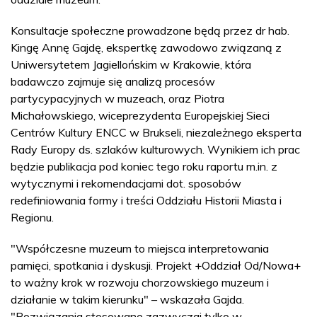
Konsultacje społeczne prowadzone będą przez dr hab.
Kingę Annę Gajdę, ekspertkę zawodowo związaną z
Uniwersytetem Jagiellońskim w Krakowie, która
badawczo zajmuje się analizą procesów
partycypacyjnych w muzeach, oraz Piotra
Michałowskiego, wiceprezydenta Europejskiej Sieci
Centrów Kultury ENCC w Brukseli, niezależnego eksperta
Rady Europy ds. szlaków kulturowych. Wynikiem ich prac
będzie publikacja pod koniec tego roku raportu m.in. z
wytycznymi i rekomendacjami dot. sposobów
redefiniowania formy i treści Oddziału Historii Miasta i
Regionu.
"Współczesne muzeum to miejsca interpretowania
pamięci, spotkania i dyskusji. Projekt +Oddział Od/Nowa+
to ważny krok w rozwoju chorzowskiego muzeum i
działanie w takim kierunku" – wskazała Gajda.
"Rozwiązania stosowane zazwyczaj tylko w