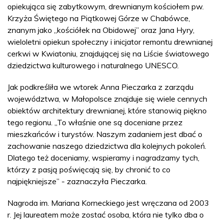
opiekująca się zabytkowym, drewnianym kościołem pw.
Krzyża Świętego na Piątkowej Górze w Chabówce,
znanym jako „kościółek na Obidowej” oraz Jana Hyry,
wieloletni opiekun społeczny i inicjator remontu drewnianej
cerkwi w Kwiatoniu, znajdującej się na Liście światowego
dziedzictwa kulturowego i naturalnego UNESCO.
Jak podkreśliła we wtorek Anna Pieczarka z zarządu
województwa, w Małopolsce znajduje się wiele cennych
obiektów architektury drewnianej, które stanowią piękno
tego regionu. „To właśnie one są doceniane przez
mieszkańców i turystów. Naszym zadaniem jest dbać o
zachowanie naszego dziedzictwa dla kolejnych pokoleń.
Dlatego też doceniamy, wspieramy i nagradzamy tych,
którzy z pasją poświęcają się, by chronić to co
najpiękniejsze” - zaznaczyła Pieczarka.
Nagroda im. Mariana Korneckiego jest wręczana od 2003
r. Jej laureatem może zostać osoba, która nie tylko dba o