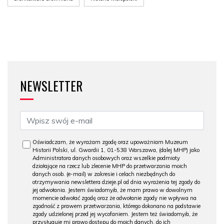
NEWSLETTER
Oświadczam, że wyrażam zgodę oraz upoważniam Muzeum
Historii Polski, ul. Gwardii 1, 01-538 Warszawa, (dalej MHP) jako
Administratora danych osobowych oraz wszelkie podmioty
działające na rzecz lub zlecenie MHP do przetwarzania moich
danych osob. (e-mail) w zakresie i celach niezbędnych do
otrzymywania newslettera dzieje.pl od dnia wyrażenia tej zgody do
jej odwołania. Jestem świadomy/a, że mam prawo w dowolnym
momencie odwołać zgodę oraz że odwołanie zgody nie wpływa na
zgodność z prawem przetwarzania, którego dokonano na podstawie
zgody udzielonej przed jej wycofaniem. Jestem też świadomy/a, że
przysługuje mi prawo dostępu do moich danych, do ich