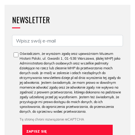
NEWSLETTER
Oświadczam, że wyrażam zgodę oraz upoważniam Muzeum
Historii Polski, ul. Gwardii 1, 01-538 Warszawa, (dalej MHP) jako
Administratora danych osobowych oraz wszelkie podmioty
działające na rzecz lub zlecenie MHP do przetwarzania moich
danych osob. (e-mail) w zakresie i celach niezbędnych do
otrzymywania newslettera dzieje.pl od dnia wyrażenia tej zgody do
jej odwołania. Jestem świadomy/a, że mam prawo w dowolnym
momencie odwołać zgodę oraz że odwołanie zgody nie wpływa na
zgodność z prawem przetwarzania, którego dokonano na podstawie
zgody udzielonej przed jej wycofaniem. Jestem też świadomy/a, że
przysługuje mi prawo dostępu do moich danych, do ich
sprostowania, do ograniczenia przetwarzania, do przenoszenia
danych, do sprzeciwu wobec przetwarzania.