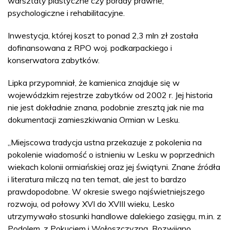
warsztaty plastyczne czy porady prawne,
psychologiczne i rehabilitacyjne.
Inwestycja, której koszt to ponad 2,3 mln zł została
dofinansowana z RPO woj. podkarpackiego i
konserwatora zabytków.
Lipka przypomniał, że kamienica znajduje się w
wojewódzkim rejestrze zabytków od 2002 r. Jej historia
nie jest dokładnie znana, podobnie zresztą jak nie ma
dokumentacji zamieszkiwania Ormian w Lesku.
„Miejscowa tradycja ustna przekazuje z pokolenia na
pokolenie wiadomość o istnieniu w Lesku w poprzednich
wiekach kolonii ormiańskiej oraz jej świątyni. Znane źródła
i literatura milczą na ten temat, ale jest to bardzo
prawdopodobne. W okresie swego najświetniejszego
rozwoju, od połowy XVI do XVIII wieku, Lesko
utrzymywało stosunki handlowe dalekiego zasięgu, m.in. z
Podolem, z Pokuciem i Wołoszczyzną. Rozwijano