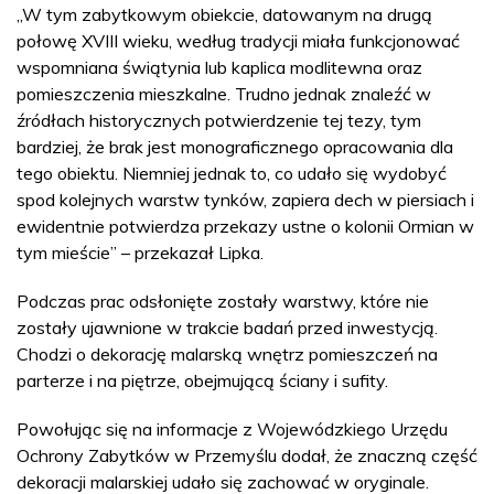
„W tym zabytkowym obiekcie, datowanym na drugą
połowę XVIII wieku, według tradycji miała funkcjonować
wspomniana świątynia lub kaplica modlitewna oraz
pomieszczenia mieszkalne. Trudno jednak znaleźć w
źródłach historycznych potwierdzenie tej tezy, tym
bardziej, że brak jest monograficznego opracowania dla
tego obiektu. Niemniej jednak to, co udało się wydobyć
spod kolejnych warstw tynków, zapiera dech w piersiach i
ewidentnie potwierdza przekazy ustne o kolonii Ormian w
tym mieście” – przekazał Lipka.
Podczas prac odsłonięte zostały warstwy, które nie
zostały ujawnione w trakcie badań przed inwestycją.
Chodzi o dekorację malarską wnętrz pomieszczeń na
parterze i na piętrze, obejmującą ściany i sufity.
Powołując się na informacje z Wojewódzkiego Urzędu
Ochrony Zabytków w Przemyślu dodał, że znaczną część
dekoracji malarskiej udało się zachować w oryginale.