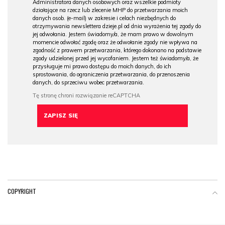
Administratora danych osobowych oraz wszelkie podmioty
działające na rzecz lub zlecenie MHP do przetwarzania moich
danych osob. (e-mail) w zakresie i celach niezbędnych do
otrzymywania newslettera dzieje.pl od dnia wyrażenia tej zgody do
jej odwołania. Jestem świadomy/a, że mam prawo w dowolnym
momencie odwołać zgodę oraz że odwołanie zgody nie wpływa na
zgodność z prawem przetwarzania, którego dokonano na podstawie
zgody udzielonej przed jej wycofaniem. Jestem też świadomy/a, że
przysługuje mi prawo dostępu do moich danych, do ich
sprostowania, do ograniczenia przetwarzania, do przenoszenia
danych, do sprzeciwu wobec przetwarzania.
COPYRIGHT