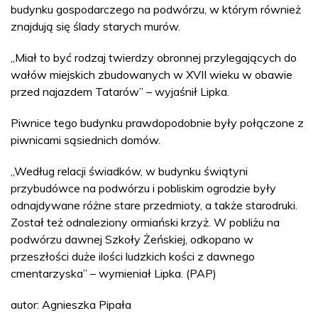
budynku gospodarczego na podwórzu, w którym również
znajdują się ślady starych murów.
„Miał to być rodzaj twierdzy obronnej przylegających do
wałów miejskich zbudowanych w XVII wieku w obawie
przed najazdem Tatarów” – wyjaśnił Lipka.
Piwnice tego budynku prawdopodobnie były połączone z
piwnicami sąsiednich domów.
„Według relacji świadków, w budynku świątyni
przybudówce na podwórzu i pobliskim ogrodzie były
odnajdywane różne stare przedmioty, a także starodruki.
Został też odnaleziony ormiański krzyż. W pobliżu na
podwórzu dawnej Szkoły Żeńskiej, odkopano w
przeszłości duże ilości ludzkich kości z dawnego
cmentarzyska” – wymieniał Lipka. (PAP)
autor: Agnieszka Pipała