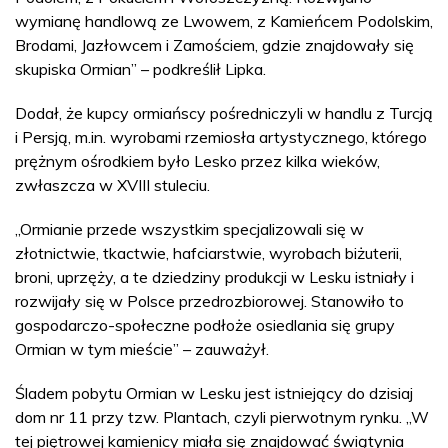
wymianę handlową ze Lwowem, z Kamieńcem Podolskim,
Brodami, Jazłowcem i Zamościem, gdzie znajdowały się
skupiska Ormian” – podkreślił Lipka.
Dodał, że kupcy ormiańscy pośredniczyli w handlu z Turcją
i Persją, m.in. wyrobami rzemiosła artystycznego, którego
prężnym ośrodkiem było Lesko przez kilka wieków,
zwłaszcza w XVIII stuleciu.
„Ormianie przede wszystkim specjalizowali się w
złotnictwie, tkactwie, hafciarstwie, wyrobach biżuterii,
broni, uprzęży, a te dziedziny produkcji w Lesku istniały i
rozwijały się w Polsce przedrozbiorowej. Stanowiło to
gospodarczo-społeczne podłoże osiedlania się grupy
Ormian w tym mieście” – zauważył.
Śladem pobytu Ormian w Lesku jest istniejący do dzisiaj
dom nr 11 przy tzw. Plantach, czyli pierwotnym rynku. „W
tej piętrowej kamienicy miała się znajdować świątynia