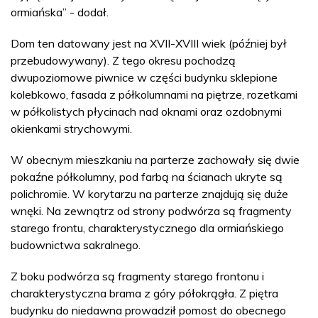
ormiańska” - dodał.
Dom ten datowany jest na XVII-XVIII wiek (później był
przebudowywany). Z tego okresu pochodzą
dwupoziomowe piwnice w części budynku sklepione
kolebkowo, fasada z półkolumnami na piętrze, rozetkami
w półkolistych płycinach nad oknami oraz ozdobnymi
okienkami strychowymi.
W obecnym mieszkaniu na parterze zachowały się dwie
pokaźne półkolumny, pod farbą na ścianach ukryte są
polichromie. W korytarzu na parterze znajdują się duże
wnęki. Na zewnątrz od strony podwórza są fragmenty
starego frontu, charakterystycznego dla ormiańskiego
budownictwa sakralnego.
Z boku podwórza są fragmenty starego frontonu i
charakterystyczna brama z góry półokrągła. Z piętra
budynku do niedawna prowadził pomost do obecnego