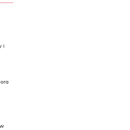
 i
iora
ów