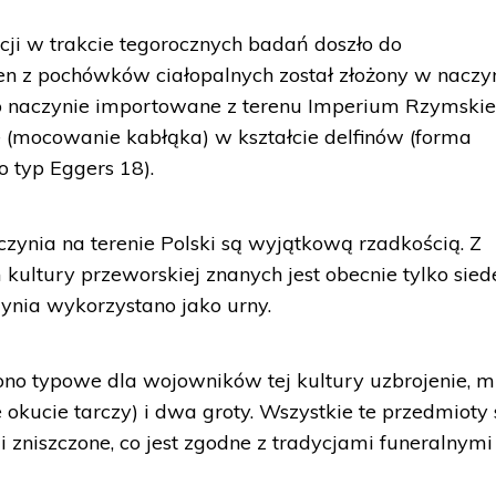
ji w trakcie tegorocznych badań doszło do
en z pochówków ciałopalnych został złożony w naczy
t to naczynie importowane z terenu Imperium Rzymskie
 (mocowanie kabłąka) w kształcie delfinów (forma
o typ Eggers 18).
czynia na terenie Polski są wyjątkową rzadkością. Z
kultury przeworskiej znanych jest obecnie tylko sie
zynia wykorzystano jako urny.
ono typowe dla wojowników tej kultury uzbrojenie, m
okucie tarczy) i dwa groty. Wszystkie te przedmioty 
 i zniszczone, co jest zgodne z tradycjami funeralnymi