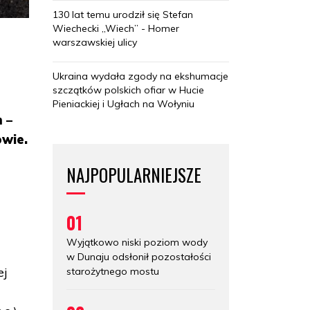
130 lat temu urodził się Stefan
Wiechecki „Wiech” - Homer
warszawskiej ulicy
Ukraina wydała zgody na ekshumacje
szczątków polskich ofiar w Hucie
Pieniackiej i Ugłach na Wołyniu
 –
owie.
NAJPOPULARNIEJSZE
01
Wyjątkowo niski poziom wody
w Dunaju odsłonił pozostałości
ej
starożytnego mostu