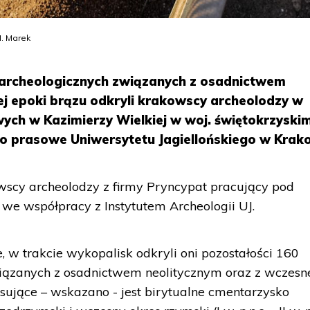
M. Marek
 archeologicznych związanych z osadnictwem
ej epoki brązu odkryli krakowscy archeolodzy w
ych w Kazimierzy Wielkiej w woj. świętokrzyskim
o prasowe Uniwersytetu Jagiellońskiego w Krak
cy archeolodzy z firmy Pryncypat pracujący pod
 we współpracy z Instytutem Archeologii UJ.
 w trakcie wykopalisk odkryli oni pozostałości 160
iązanych z osadnictwem neolitycznym oraz z wczesn
esujące – wskazano - jest birytualne cmentarzysko