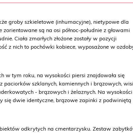
e groby szkieletowe (inhumacyjne), nietypowe dla
ie zorientowane są na osi północ-południe z głowami
nie. Ciała zmarłych złożone zostały w pozycji
ść z nich to pochówki kobiece, wyposażone w ozdoby
 w tym roku, na wysokości piersi znajdowała się
 z paciorków szklanych, kamiennych i brązowych, wis
derkowatych - brązowych i żelaznych. Na wysokości
 się dwie identyczne, brązowe zapinki z podwiniętą
 obiektów odkrytych na cmentarzysku. Zestaw zabytk