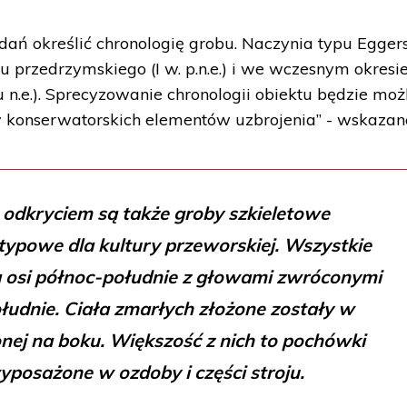
ań określić chronologię grobu. Naczynia typu Egger
 przedrzymskiego (I w. p.n.e.) i we wczesnym okresi
u n.e.). Sprecyzowanie chronologii obiektu będzie mo
konserwatorskich elementów uzbrojenia” - wskazan
dkryciem są także groby szkieletowe
etypowe dla kultury przeworskiej. Wszystkie
 osi północ-południe z głowami zwróconymi
łudnie. Ciała zmarłych złożone zostały w
nej na boku. Większość z nich to pochówki
yposażone w ozdoby i części stroju.