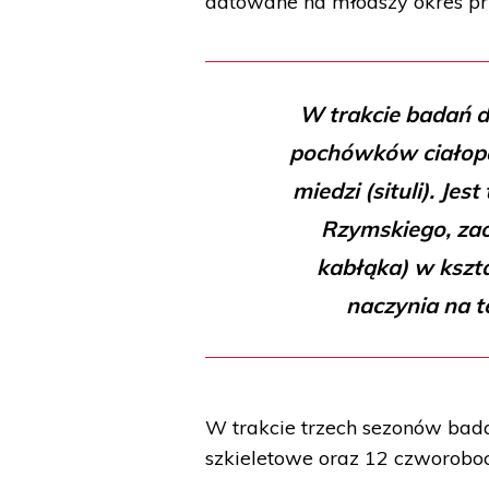
datowane na młodszy okres przed
W trakcie badań d
pochówków ciałopa
miedzi (situli). Je
Rzymskiego, za
kabłąka) w kszta
naczynia na t
W trakcie trzech sezonów bada
szkieletowe oraz 12 czworob