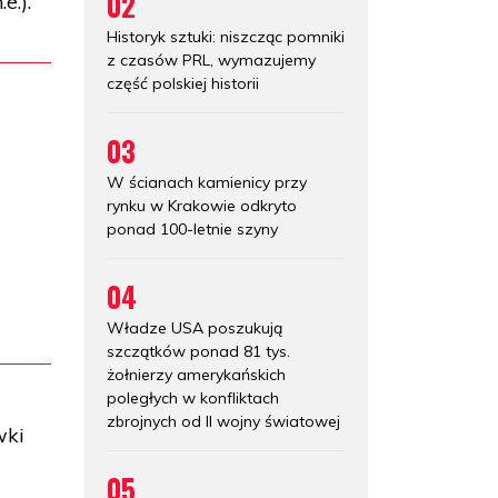
02
e.).
Historyk sztuki: niszcząc pomniki
z czasów PRL, wymazujemy
część polskiej historii
03
W ścianach kamienicy przy
rynku w Krakowie odkryto
ponad 100-letnie szyny
04
Władze USA poszukują
szczątków ponad 81 tys.
żołnierzy amerykańskich
poległych w konfliktach
zbrojnych od II wojny światowej
wki
05