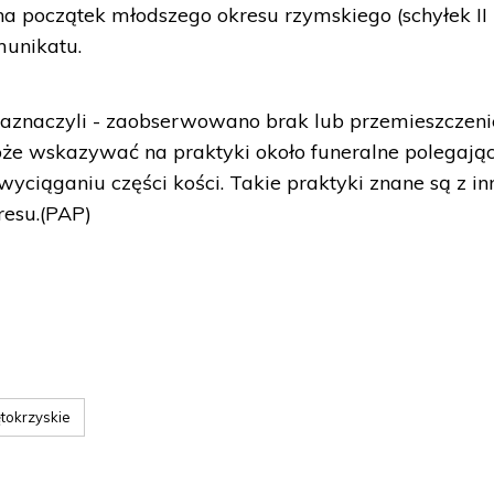
a początek młodszego okresu rzymskiego (schyłek II
munikatu.
aznaczyli - zaobserwowano brak lub przemieszczeni
 może wskazywać na praktyki około funeralne polegają
yciąganiu części kości. Takie praktyki znane są z in
resu.(PAP)
tokrzyskie