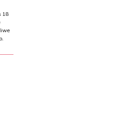
s 18
e
żliwe
o.