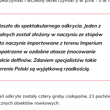
rzymski i wczesny okres rzymski (I w. p.n.e. - II w. n.
oszło do spektakularnego odkrycia. Jeden z
lnych został złożony w naczyniu ze stopów
st to naczynie importowane z terenu Imperium
opatrzone w ozdobne atasze (mocowanie
łcie delfinów. Zdaniem specjalistów takie
erenie Polski są wyjątkową rzadkością.
ń odkryte zostały cztery groby ciałopalne, 23 pochó
ocznych obiektów rowkowych.