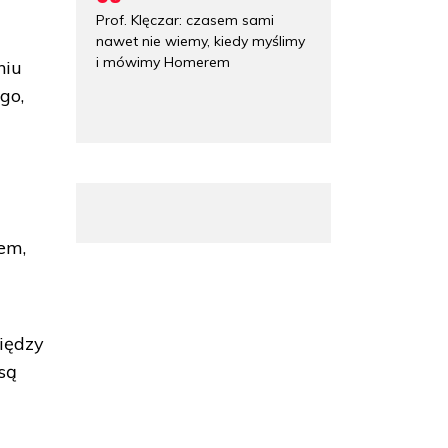
Prof. Klęczar: czasem sami
nawet nie wiemy, kiedy myślimy
i mówimy Homerem
niu
go,
dem,
iędzy
są