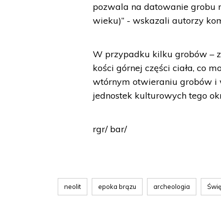
pozwala na datowanie grobu n
wieku)” - wskazali autorzy ko
W przypadku kilku grobów – z
kości górnej części ciała, co
wtórnym otwieraniu grobów i w
jednostek kulturowych tego ok
rgr/ bar/
neolit
epoka brązu
archeologia
Świę