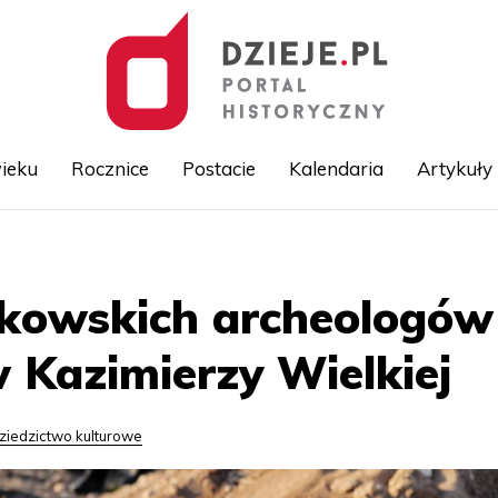
ieku
Rocznice
Postacie
Kalendaria
Artykuły
Przejdź
do
treści
akowskich archeologów
 Kazimierzy Wielkiej
ziedzictwo kulturowe