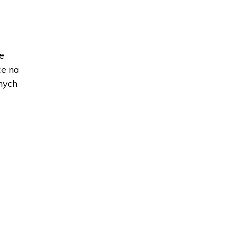
e
ce na
nych