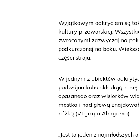
Wyjątkowym odkryciem są takż
kultury przeworskiej. Wszystk
zwróconymi zazwyczaj na połud
podkurczonej na boku. Większo
części stroju.
W jednym z obiektów odkrytych
podwójna kolia składająca się
opasanego oraz wisiorków wia
mostka i nad głową znajdowały
nóżką (VI grupa Almgrena).
„Jest to jeden z najmłodszych