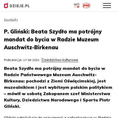
Auschwitz
Przejdź
do
P. Gliński: Beata Szydło ma potrójny
treści
mandat do bycia w Radzie Muzeum
Auschwitz-Birkenau
Dziedzictwo kulturowe
PUBLIKACJA: 17.04.2021
Beata Szydło ma potrójny mandat do bycia w
Radzie Państwowego Muzeum Auschwitz-
Birkenau: pochodzi z Ziemi Oświęcimskiej, jest
muzealnikiem i jest wybitnym polskim politykiem
– mówił w sobotę Zakopanem szef Ministerstwa
Kultury, Dziedzictwa Narodowego i Sportu Piotr
Gliński.
Gliński odniósł się do rezygnacji z członkostwa w Radzie