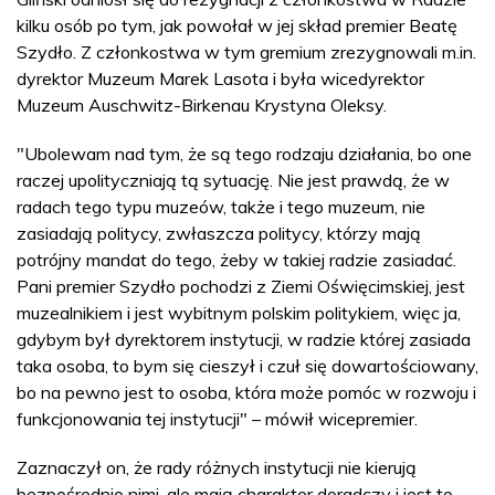
kilku osób po tym, jak powołał w jej skład premier Beatę
Szydło. Z członkostwa w tym gremium zrezygnowali m.in.
dyrektor Muzeum Marek Lasota i była wicedyrektor
Muzeum Auschwitz-Birkenau Krystyna Oleksy.
"Ubolewam nad tym, że są tego rodzaju działania, bo one
raczej upolityczniają tą sytuację. Nie jest prawdą, że w
radach tego typu muzeów, także i tego muzeum, nie
zasiadają politycy, zwłaszcza politycy, którzy mają
potrójny mandat do tego, żeby w takiej radzie zasiadać.
Pani premier Szydło pochodzi z Ziemi Oświęcimskiej, jest
muzealnikiem i jest wybitnym polskim politykiem, więc ja,
gdybym był dyrektorem instytucji, w radzie której zasiada
taka osoba, to bym się cieszył i czuł się dowartościowany,
bo na pewno jest to osoba, która może pomóc w rozwoju i
funkcjonowania tej instytucji" – mówił wicepremier.
Zaznaczył on, że rady różnych instytucji nie kierują
bezpośrednio nimi, ale mają charakter doradczy i jest to