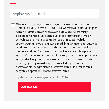
Oświadczam, że wyrażam zgodę oraz upoważniam Muzeum
Historii Polski, ul. Gwardii 1, 01-538 Warszawa, (dalej MHP) jako
Administratora danych osobowych oraz wszelkie podmioty
działające na rzecz lub zlecenie MHP do przetwarzania moich
danych osob. (e-mail) w zakresie i celach niezbędnych do
otrzymywania newslettera dzieje.pl od dnia wyrażenia tej zgody do
jej odwołania. Jestem świadomy/a, że mam prawo w dowolnym
momencie odwołać zgodę oraz że odwołanie zgody nie wpływa na
zgodność z prawem przetwarzania, którego dokonano na podstawie
zgody udzielonej przed jej wycofaniem. Jestem też świadomy/a, że
przysługuje mi prawo dostępu do moich danych, do ich
sprostowania, do ograniczenia przetwarzania, do przenoszenia
danych, do sprzeciwu wobec przetwarzania.