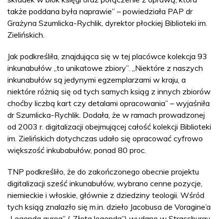
także poddana była naprawie” – powiedziała PAP dr
Grażyna Szumlicka-Rychlik, dyrektor płockiej Biblioteki im.
Zielińskich.
Jak podkreśliła, znajdująca się w tej placówce kolekcja 93
inkunabułów „to unikatowe zbiory”. „Niektóre z naszych
inkunabułów są jedynymi egzemplarzami w kraju, a
niektóre różnią się od tych samych ksiąg z innych zbiorów
choćby liczbą kart czy detalami opracowania” – wyjaśniła
dr Szumlicka-Rychlik. Dodała, że w ramach prowadzonej
od 2003 r. digitalizacji obejmującej całość kolekcji Biblioteki
im. Zielińskich dotychczas udało się opracować cyfrowo
większość inkubabułów, ponad 80 proc.
TNP podkreśliło, że do zakończonego obecnie projektu
digitalizacji sześć inkunabułów, wybrano cenne pozycje,
niemieckie i włoskie, głównie z dziedziny teologii. Wśród
tych ksiąg znalazło się m.in. dzieło Jacobusa de Voragine’a
„Legenda aurea” („Złota legenda”) wydane w Strassburgu