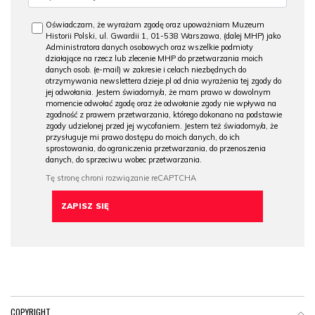
Oświadczam, że wyrażam zgodę oraz upoważniam Muzeum
Historii Polski, ul. Gwardii 1, 01-538 Warszawa, (dalej MHP) jako
Administratora danych osobowych oraz wszelkie podmioty
działające na rzecz lub zlecenie MHP do przetwarzania moich
danych osob. (e-mail) w zakresie i celach niezbędnych do
otrzymywania newslettera dzieje.pl od dnia wyrażenia tej zgody do
jej odwołania. Jestem świadomy/a, że mam prawo w dowolnym
momencie odwołać zgodę oraz że odwołanie zgody nie wpływa na
zgodność z prawem przetwarzania, którego dokonano na podstawie
zgody udzielonej przed jej wycofaniem. Jestem też świadomy/a, że
przysługuje mi prawo dostępu do moich danych, do ich
sprostowania, do ograniczenia przetwarzania, do przenoszenia
danych, do sprzeciwu wobec przetwarzania.
COPYRIGHT