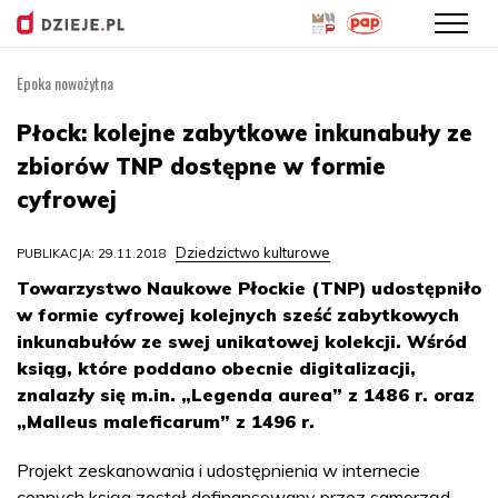
Epoka nowożytna
Przejdź
do
Płock: kolejne zabytkowe inkunabuły ze
treści
zbiorów TNP dostępne w formie
cyfrowej
Dziedzictwo kulturowe
PUBLIKACJA: 29.11.2018
Towarzystwo Naukowe Płockie (TNP) udostępniło
w formie cyfrowej kolejnych sześć zabytkowych
inkunabułów ze swej unikatowej kolekcji. Wśród
ksiąg, które poddano obecnie digitalizacji,
znalazły się m.in. „Legenda aurea” z 1486 r. oraz
„Malleus maleficarum” z 1496 r.
Projekt zeskanowania i udostępnienia w internecie
cennych ksiąg został dofinansowany przez samorząd