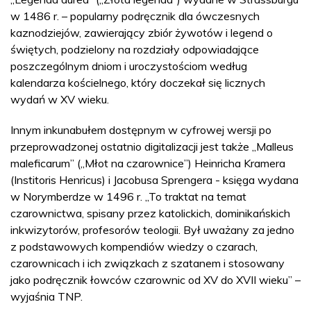
w 1486 r. – popularny podręcznik dla ówczesnych
kaznodziejów, zawierający zbiór żywotów i legend o
świętych, podzielony na rozdziały odpowiadające
poszczególnym dniom i uroczystościom według
kalendarza kościelnego, który doczekał się licznych
wydań w XV wieku.
Innym inkunabułem dostępnym w cyfrowej wersji po
przeprowadzonej ostatnio digitalizacji jest także „Malleus
maleficarum” („Młot na czarownice”) Heinricha Kramera
(Institoris Henricus) i Jacobusa Sprengera - księga wydana
w Norymberdze w 1496 r. „To traktat na temat
czarownictwa, spisany przez katolickich, dominikańskich
inkwizytorów, profesorów teologii. Był uważany za jedno
z podstawowych kompendiów wiedzy o czarach,
czarownicach i ich związkach z szatanem i stosowany
jako podręcznik łowców czarownic od XV do XVII wieku” –
wyjaśnia TNP.