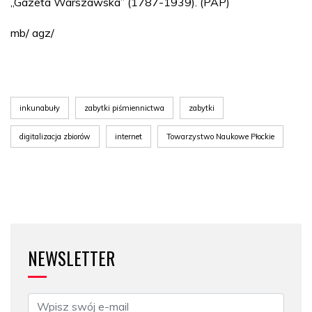
„Gazeta Warszawska” (1787-1939). (PAP)
mb/ agz/
inkunabuły
zabytki piśmiennictwa
zabytki
digitalizacja zbiorów
internet
Towarzystwo Naukowe Płockie
NEWSLETTER