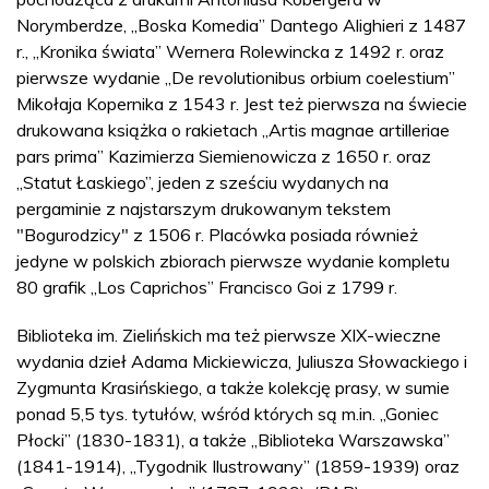
Norymberdze, „Boska Komedia” Dantego Alighieri z 1487
r., „Kronika świata” Wernera Rolewincka z 1492 r. oraz
pierwsze wydanie „De revolutionibus orbium coelestium”
Mikołaja Kopernika z 1543 r. Jest też pierwsza na świecie
drukowana książka o rakietach „Artis magnae artilleriae
pars prima” Kazimierza Siemienowicza z 1650 r. oraz
„Statut Łaskiego”, jeden z sześciu wydanych na
pergaminie z najstarszym drukowanym tekstem
"Bogurodzicy" z 1506 r. Placówka posiada również
jedyne w polskich zbiorach pierwsze wydanie kompletu
80 grafik „Los Caprichos” Francisco Goi z 1799 r.
Biblioteka im. Zielińskich ma też pierwsze XIX-wieczne
wydania dzieł Adama Mickiewicza, Juliusza Słowackiego i
Zygmunta Krasińskiego, a także kolekcję prasy, w sumie
ponad 5,5 tys. tytułów, wśród których są m.in. „Goniec
Płocki” (1830-1831), a także „Biblioteka Warszawska”
(1841-1914), „Tygodnik Ilustrowany” (1859-1939) oraz