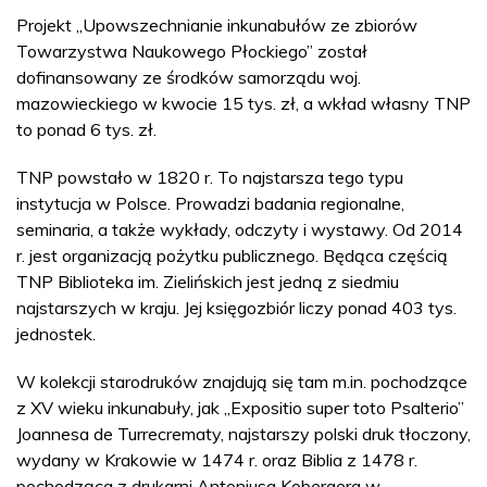
Projekt „Upowszechnianie inkunabułów ze zbiorów
Towarzystwa Naukowego Płockiego” został
dofinansowany ze środków samorządu woj.
mazowieckiego w kwocie 15 tys. zł, a wkład własny TNP
to ponad 6 tys. zł.
TNP powstało w 1820 r. To najstarsza tego typu
instytucja w Polsce. Prowadzi badania regionalne,
seminaria, a także wykłady, odczyty i wystawy. Od 2014
r. jest organizacją pożytku publicznego. Będąca częścią
TNP Biblioteka im. Zielińskich jest jedną z siedmiu
najstarszych w kraju. Jej księgozbiór liczy ponad 403 tys.
jednostek.
W kolekcji starodruków znajdują się tam m.in. pochodzące
z XV wieku inkunabuły, jak „Expositio super toto Psalterio”
Joannesa de Turrecrematy, najstarszy polski druk tłoczony,
wydany w Krakowie w 1474 r. oraz Biblia z 1478 r.
pochodząca z drukarni Antoniusa Kobergera w