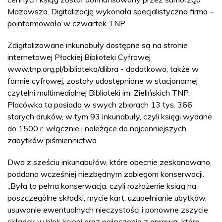
Mazowsza. Digitalizację wykonała specjalistyczna firma –
poinformowało w czwartek TNP.
Zdigitalizowane inkunabuły dostępne są na stronie
internetowej Płockiej Biblioteki Cyfrowej
www.tnp.org.pl/biblioteka/dlibra - dodatkowo, także w
formie cyfrowej, zostały udostępnione w stacjonarnej
czytelni multimedialnej Biblioteki im. Zielińskich TNP.
Placówka ta posiada w swych zbiorach 13 tys. 366
starych druków, w tym 93 inkunabuły, czyli księgi wydane
do 1500 r. włącznie i należące do najcenniejszych
zabytków piśmiennictwa.
Dwa z sześciu inkunabułów, które obecnie zeskanowano,
poddano wcześniej niezbędnym zabiegom konserwacji.
„Była to pełna konserwacja, czyli rozłożenie ksiąg na
poszczególne składki, mycie kart, uzupełnianie ubytków,
usuwanie ewentualnych nieczystości i ponowne zszycie
składek w blok księgi oraz połączenie z oprawą, która