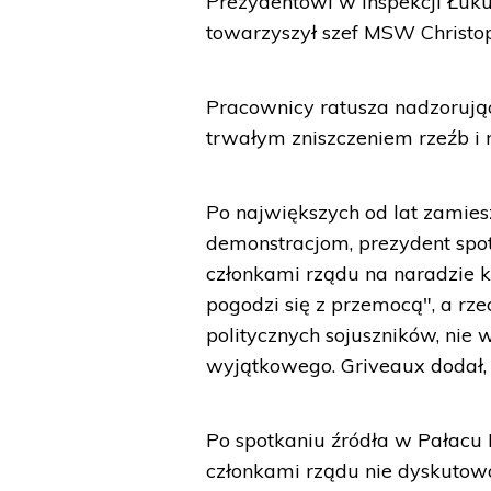
Prezydentowi w inspekcji Łuku
towarzyszył szef MSW Christo
Pracownicy ratusza nadzorują
trwałym zniszczeniem rzeźb i r
Po największych od lat zamie
demonstracjom, prezydent spot
członkami rządu na naradzie k
pogodzi się z przemocą", a rze
politycznych sojuszników, nie
wyjątkowego. Griveaux dodał, 
Po spotkaniu źródła w Pałacu 
członkami rządu nie dyskuto