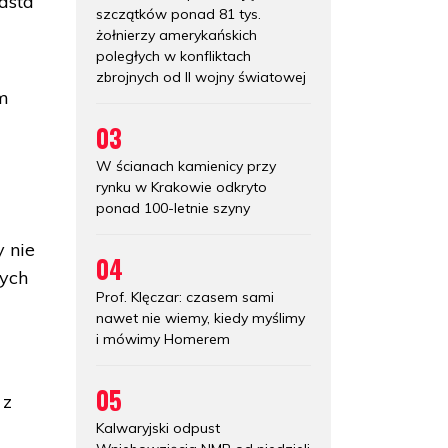
asta
szczątków ponad 81 tys.
żołnierzy amerykańskich
poległych w konfliktach
zbrojnych od II wojny światowej
ym
03
W ścianach kamienicy przy
rynku w Krakowie odkryto
ponad 100-letnie szyny
 nie
04
zych
Prof. Klęczar: czasem sami
nawet nie wiemy, kiedy myślimy
i mówimy Homerem
05
 z
Kalwaryjski odpust