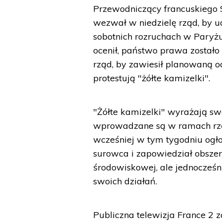
Przewodniczący francuskiego S
wezwał w niedzielę rząd, by udz
sobotnich rozruchach w Paryżu,
ocenił, państwo prawa został
rząd, by zawiesił planowaną o
protestują "żółte kamizelki".
"Żółte kamizelki" wyrażają s
wprowadzane są w ramach rząd
wcześniej w tym tygodniu ogł
surowca i zapowiedział obszern
środowiskowej, ale jednocześni
swoich działań.
Publiczna telewizja France 2 