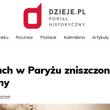
ieku
Rocznice
Postacie
Kalendaria
Artykuły
Przejdź
do
treści
ch w Paryżu zniszczo
ny
lturowe