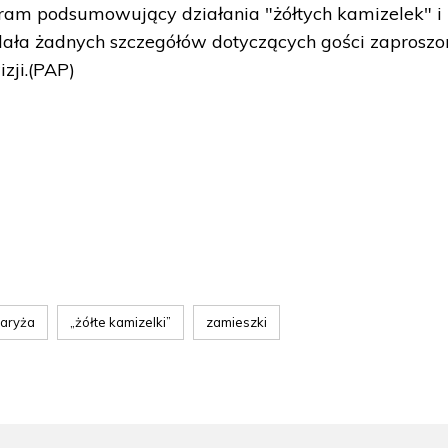
gram podsumowujący działania "żółtych kamizelek" i
odała żadnych szczegółów dotyczących gości zaprosz
zji.(PAP)
Paryża
„żółte kamizelki”
zamieszki