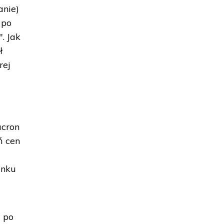
anie)
 po
. Jak
ł
rej
acron
ń cen
unku
m po