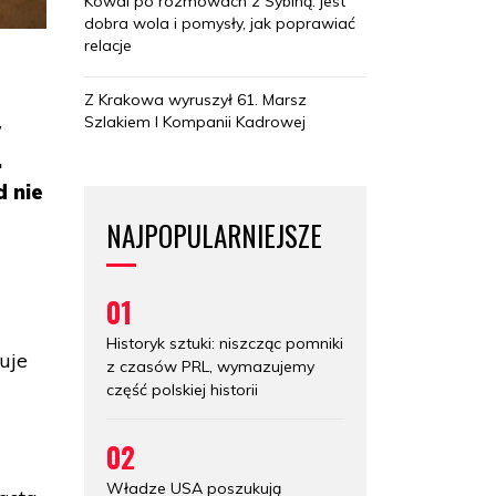
Kowal po rozmowach z Sybihą: jest
dobra wola i pomysły, jak poprawiać
relacje
Z Krakowa wyruszył 61. Marsz
Szlakiem I Kompanii Kadrowej
w
.
d nie
NAJPOPULARNIEJSZE
01
Historyk sztuki: niszcząc pomniki
uje
z czasów PRL, wymazujemy
-
część polskiej historii
02
Władze USA poszukują