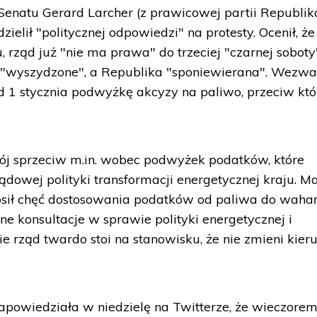
enatu Gerard Larcher (z prawicowej partii Republik
ielił "politycznej odpowiedzi" na protesty. Ocenił, że
 rząd już "nie ma prawa" do trzeciej "czarnej soboty"
o "wyszydzone", a Republika "sponiewierana". Wezwa
d 1 stycznia podwyżkę akcyzy na paliwo, przeciw któ
wój sprzeciw m.in. wobec podwyżek podatków, które
owej polityki transformacji energetycznej kraju. M
osił chęć dostosowania podatków od paliwa do waha
e konsultacje w sprawie polityki energetycznej i
e rząd twardo stoi na stanowisku, że nie zmieni kier
zapowiedziała w niedzielę na Twitterze, że wieczore