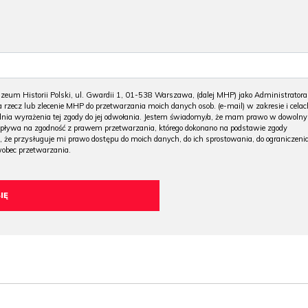
m Historii Polski, ul. Gwardii 1, 01-538 Warszawa, (dalej MHP) jako Administratora
 rzecz lub zlecenie MHP do przetwarzania moich danych osob. (e-mail) w zakresie i celac
 dnia wyrażenia tej zgody do jej odwołania. Jestem świadomy/a, że mam prawo w dowoln
wpływa na zgodność z prawem przetwarzania, którego dokonano na podstawie zgody
, że przysługuje mi prawo dostępu do moich danych, do ich sprostowania, do ograniczeni
wobec przetwarzania.