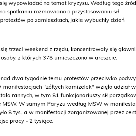
 się wypowiadać na temat kryzysu. Według tego źród
, na spotkaniu rozmawiano o przystosowaniu sił
protestów po zamieszkach, jakie wybuchły dzień
 się trzeci weekend z rzędu, koncentrowały się główn
osoby, z których 378 umieszczono w areszcie.
ponad dwa tygodnie temu protestów przeciwko podw
W manifestacjach "żółtych kamizelek" wzięło udział w
zostało rannych, w tym 81 funkcjonariuszy sił porządk
skie MSW. W samym Paryżu według MSW w manifesta
yło 8 tys., a w manifestacji zorganizowanej przez cen
c pracy - 2 tysiące.