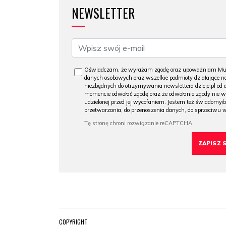
NEWSLETTER
Oświadczam, że wyrażam zgodę oraz upoważniam Muzeu
danych osobowych oraz wszelkie podmioty działające na
niezbędnych do otrzymywania newslettera dzieje.pl od
momencie odwołać zgodę oraz że odwołanie zgody nie 
udzielonej przed jej wycofaniem. Jestem też świadomy/a
przetwarzania, do przenoszenia danych, do sprzeciwu 
COPYRIGHT