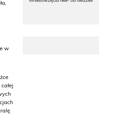
Wniebowzięcia NMP od niedzieli
ła,
ie w
yżce
 całej
owych
cjach
tralę