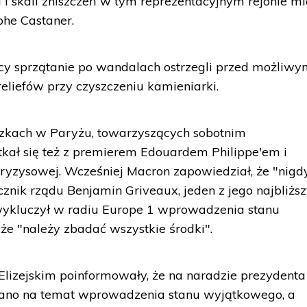
 i skali zniszczeń w tym reprezentacyjnym rejonie mi
phe Castaner.
cy sprzątanie po wandalach ostrzegli przed możliw
eliefów przy czyszczeniu kamieniarki.
szkach w Paryżu, towarzyszących sobotnim
kał się też z premierem Edouardem Philippe'em i
ryzysowej. Wcześniej Macron zapowiedział, że "nigdy
cznik rządu Benjamin Griveaux, jeden z jego najbliżs
 wykluczył w radiu Europe 1 wprowadzenia stanu
że "należy zbadać wszystkie środki".
Elizejskim poinformowały, że na naradzie prezydenta
wano na temat wprowadzenia stanu wyjątkowego, a