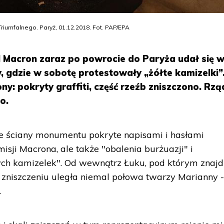
iumfalnego. Paryż, 01.12.2018. Fot. PAP/EPA
 Macron zaraz po powrocie do Paryża udał się 
y, gdzie w sobotę protestowały „żółte kamizelki”
y: pokryty graffiti, część rzeźb zniszczono. Rzą
o.
e ściany monumentu pokryte napisami i hasłami
sji Macrona, ale także "obalenia burżuazji" i
ych kamizelek". Od wewnątrz Łuku, pod którym znajd
, zniszczeniu uległa niemal połowa twarzy Marianny 
.