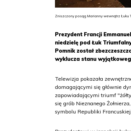
Zniszczony posąg Marianny wewnątrz Łuku Tr
Prezydent Francji Emmanuel
niedzielę pod Łuk Triumfaln
Pomnik został zbezczeszczon
wyklucza stanu wyjątkoweg
Telewizja pokazała zewnętrzn
domagającymi się głównie dymi
zapowiadającymi triumf "żółt
się grób Nieznanego Żołnierza
symbolu Republiki Francuskiej