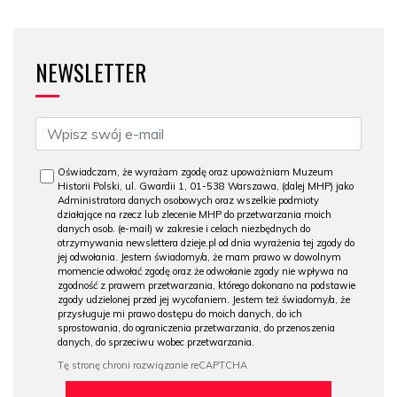
NEWSLETTER
Oświadczam, że wyrażam zgodę oraz upoważniam Muzeum
Historii Polski, ul. Gwardii 1, 01-538 Warszawa, (dalej MHP) jako
Administratora danych osobowych oraz wszelkie podmioty
działające na rzecz lub zlecenie MHP do przetwarzania moich
danych osob. (e-mail) w zakresie i celach niezbędnych do
otrzymywania newslettera dzieje.pl od dnia wyrażenia tej zgody do
jej odwołania. Jestem świadomy/a, że mam prawo w dowolnym
momencie odwołać zgodę oraz że odwołanie zgody nie wpływa na
zgodność z prawem przetwarzania, którego dokonano na podstawie
zgody udzielonej przed jej wycofaniem. Jestem też świadomy/a, że
przysługuje mi prawo dostępu do moich danych, do ich
sprostowania, do ograniczenia przetwarzania, do przenoszenia
danych, do sprzeciwu wobec przetwarzania.