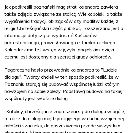
Jak podkreślił poznański magistrat, kalendarz zawiera
także zdjęcia związane ze stolicą Wielkopolski, a także
wyjaśnienia tradycji, obrządków czy modlitw każdej z
religii. Chrześcijańska część publikacji rozszerzana jest o
informacje dotyczące wydarzeń Kościołów
protestanckiego, prawosławnego i starokatolickiego.
Kalendarz ma też wstęp w języku angielskim, dzięki
czemu jest dostępny dla szerszej grupy odbiorców.
Tegoroczne hasło przewodnie kalendarza to "Ludzie
dialogu". Twórcy chcieli w ten sposób podkreślić, że w
Poznaniu starają się budować wspólnotę ludzi, którym
nawzajem na sobie zależy. Podstawą budowania takiej
wspólnoty jest właśnie dialog.
„Katolicy, chrześcijanie zaproszeni są do dialogu w ogóle,
a także do dialogu międzyreligijnego w duchu wzajemnej
miłości i szacunku, do poszukiwania przede wszystkim
elementów, które nas łączą i wzajemnego poznawania