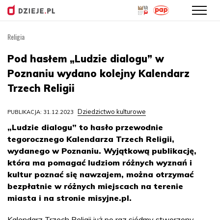
Religia
Przejdź
do
Pod hasłem „Ludzie dialogu” w
treści
Poznaniu wydano kolejny Kalendarz
Trzech Religii
Dziedzictwo kulturowe
PUBLIKACJA: 31.12.2023
„Ludzie dialogu” to hasło przewodnie
tegorocznego Kalendarza Trzech Religii,
wydanego w Poznaniu. Wyjątkową publikację,
która ma pomagać ludziom różnych wyznań i
kultur poznać się nawzajem, można otrzymać
bezpłatnie w różnych miejscach na terenie
miasta i na stronie misyjne.pl.
Kalendarz Trzech Religii już po raz siódmy stworzony