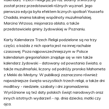
został przez przedstawicieli różnych wyznań. Jego
pierwsza edycja była efektem licznych spotkań Youssefa
Chadida, imama lokalnej wspólnoty muzułmańskiej,
Marcina Wrzosa, misjonarza oblata, a także
przedstawiciela gminy żydowskiej w Poznaniu.
Karty Kalendarza Trzech Religii podzielone są na trzy
części, a każda z nich oparta jest na innej rachubie
czasowej. Poza najpowszechniejszym w Polsce
kalendarium gregoriańskim znajduje się w nim także
kalendarz żydowski - datowany od powstania świata, a
także muzułmański, liczony od podróży proroka Mahometa
z Mekki do Medyny. W publikacji zaznaczono również
najważniejsze święta wszystkich trzech religii, a także dni
modlitwy - niedziele, szabaty i dni zgromadzenia.
Wyróżnione są też daty polskich świąt narodowych oraz
innych istotnych wydarzeń - np. dnia dziecka, matki czy
ojca.