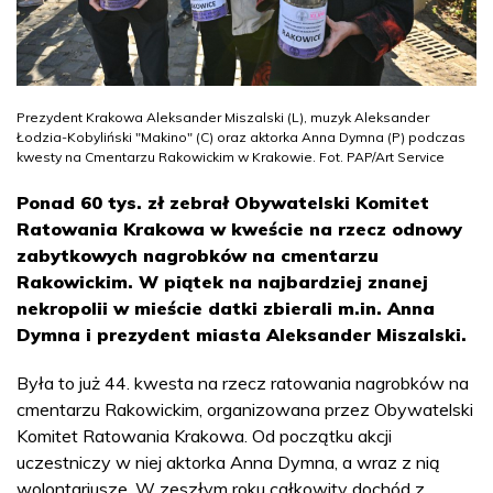
Prezydent Krakowa Aleksander Miszalski (L), muzyk Aleksander
Łodzia-Kobyliński "Makino" (C) oraz aktorka Anna Dymna (P) podczas
kwesty na Cmentarzu Rakowickim w Krakowie. Fot. PAP/Art Service
Ponad 60 tys. zł zebrał Obywatelski Komitet
Ratowania Krakowa w kweście na rzecz odnowy
zabytkowych nagrobków na cmentarzu
Rakowickim. W piątek na najbardziej znanej
nekropolii w mieście datki zbierali m.in. Anna
Dymna i prezydent miasta Aleksander Miszalski.
Była to już 44. kwesta na rzecz ratowania nagrobków na
cmentarzu Rakowickim, organizowana przez Obywatelski
Komitet Ratowania Krakowa. Od początku akcji
uczestniczy w niej aktorka Anna Dymna, a wraz z nią
wolontariusze. W zeszłym roku całkowity dochód z