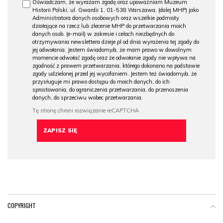
Oświadczam, że wyrażam zgodę oraz upoważniam Muzeum
Historii Polski, ul. Gwardii 1, 01-538 Warszawa, (dalej MHP) jako
Administratora danych osobowych oraz wszelkie podmioty
działające na rzecz lub zlecenie MHP do przetwarzania moich
danych osob. (e-mail) w zakresie i celach niezbędnych do
otrzymywania newslettera dzieje.pl od dnia wyrażenia tej zgody do
jej odwołania. Jestem świadomy/a, że mam prawo w dowolnym
momencie odwołać zgodę oraz że odwołanie zgody nie wpływa na
zgodność z prawem przetwarzania, którego dokonano na podstawie
zgody udzielonej przed jej wycofaniem. Jestem też świadomy/a, że
przysługuje mi prawo dostępu do moich danych, do ich
sprostowania, do ograniczenia przetwarzania, do przenoszenia
danych, do sprzeciwu wobec przetwarzania.
COPYRIGHT