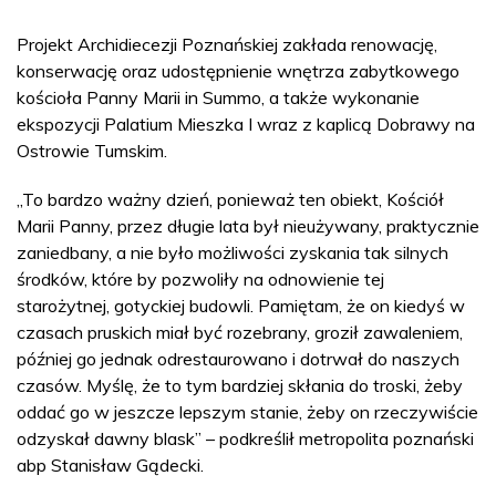
Projekt Archidiecezji Poznańskiej zakłada renowację,
konserwację oraz udostępnienie wnętrza zabytkowego
kościoła Panny Marii in Summo, a także wykonanie
ekspozycji Palatium Mieszka I wraz z kaplicą Dobrawy na
Ostrowie Tumskim.
„To bardzo ważny dzień, ponieważ ten obiekt, Kościół
Marii Panny, przez długie lata był nieużywany, praktycznie
zaniedbany, a nie było możliwości zyskania tak silnych
środków, które by pozwoliły na odnowienie tej
starożytnej, gotyckiej budowli. Pamiętam, że on kiedyś w
czasach pruskich miał być rozebrany, groził zawaleniem,
później go jednak odrestaurowano i dotrwał do naszych
czasów. Myślę, że to tym bardziej skłania do troski, żeby
oddać go w jeszcze lepszym stanie, żeby on rzeczywiście
odzyskał dawny blask” – podkreślił metropolita poznański
abp Stanisław Gądecki.