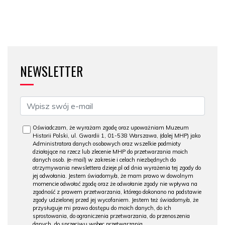
NEWSLETTER
Oświadczam, że wyrażam zgodę oraz upoważniam Muzeum
Historii Polski, ul. Gwardii 1, 01-538 Warszawa, (dalej MHP) jako
Administratora danych osobowych oraz wszelkie podmioty
działające na rzecz lub zlecenie MHP do przetwarzania moich
danych osob. (e-mail) w zakresie i celach niezbędnych do
otrzymywania newslettera dzieje.pl od dnia wyrażenia tej zgody do
jej odwołania. Jestem świadomy/a, że mam prawo w dowolnym
momencie odwołać zgodę oraz że odwołanie zgody nie wpływa na
zgodność z prawem przetwarzania, którego dokonano na podstawie
zgody udzielonej przed jej wycofaniem. Jestem też świadomy/a, że
przysługuje mi prawo dostępu do moich danych, do ich
sprostowania, do ograniczenia przetwarzania, do przenoszenia
danych, do sprzeciwu wobec przetwarzania.