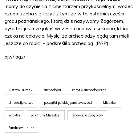
mamy do czynienia z cmentarzem przykościelnym, wobec
czego trzeba się liczyć z tym, że w tej ostatniej części
grodu poznańskiego, którą dziś nazywamy Zagórzem,
była też jeszcze jakaś wczesna budowla sakralna, która
czeka na odkrycie. Myślę, że archeolodzy będą tam mieli
jeszcze co robić” – podkreśliła archeolog. (PAP)
ajw/ agz/
Ostrów Tumski
archeologia
zabytki archeologiczne
chrześcijaństwo
początki polskiej państwowości
Mieszko I
zabytki
palatium Mieszka I
renowacja zabytków
fundusze unijne