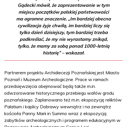
Gądecki mówił, że zaprezentowanie w tym
miejscu początków polskiej państwowości
ma ogromne znaczenie. „Im bardziej obecna
cywilizacja żyje chwilą, im bardziej liczy się
tylko dzień dzisiejszy, tym bardziej trzeba
podkreślać, że my nie wyrastamy znikąd,
tylko, że mamy za sobą ponad 1000-letnią
historię” – wskazał.
Partnerem projektu Archidiecezji Poznańskiej jest Miasto
Poznań i Muzeum Archeologiczne. Prace w ramach
przedsięwzięcia obejmować będą także m.in.
odwzorowanie historycznego przebiegu wałów grodu
poznańskiego. Zaplanowano też m.in. ekspozycję reliktów
Palatium i kaplicy Dobrawy wewnątrz i na zewnątrz
kościoła Panny Marii in Summo wraz z ekspozycją
zabytków archeologicznych i programem edukacyjnym w
Rezerwacie Archeologicznym Genius Loci.