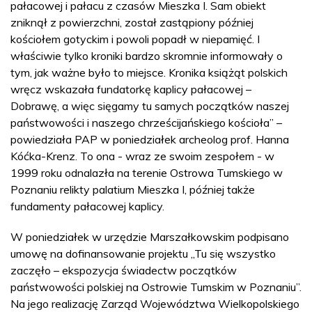
pałacowej i pałacu z czasów Mieszka I. Sam obiekt
zniknął z powierzchni, został zastąpiony później
kościołem gotyckim i powoli popadł w niepamięć. I
właściwie tylko kroniki bardzo skromnie informowały o
tym, jak ważne było to miejsce. Kronika książąt polskich
wręcz wskazała fundatorkę kaplicy pałacowej –
Dobrawę, a więc sięgamy tu samych początków naszej
państwowości i naszego chrześcijańskiego kościoła” –
powiedziała PAP w poniedziałek archeolog prof. Hanna
Kóćka-Krenz. To ona - wraz ze swoim zespołem - w
1999 roku odnalazła na terenie Ostrowa Tumskiego w
Poznaniu relikty palatium Mieszka I, później także
fundamenty pałacowej kaplicy.
W poniedziałek w urzędzie Marszałkowskim podpisano
umowę na dofinansowanie projektu „Tu się wszystko
zaczęło – ekspozycja świadectw początków
państwowości polskiej na Ostrowie Tumskim w Poznaniu”.
Na jego realizację Zarząd Województwa Wielkopolskiego