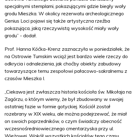
specjalnymi stemplami, pokazującymi gdzie biegły wały
grodu Mieszka. W okolicy rezerwatu archeologicznego
Genius Loci pojawi się także artystyczna rzeźba
pokazująca, jaką rzeczywistą wysokość miały wały
grodu” - dodał.
Prof. Hanna Kóćka-Krenz zaznaczyła w poniedziałek, że
na Ostrowie Tumskim wciąż jest bardzo wiele rzeczy do
odkrycia i odnalezienia, jak choćby obiekty zabudowy
towarzyszące temu zespołowi pałacowo-sakralnemu z
czasów Mieszka I.
„Ciekawa jest zwłaszcza historia kościoła św. Mikołaja na
Zagórzu, o którym wiemy, że był zbudowany w swojej
ostatniej fazie w formie gotyckiej. Kościół został
rozebrany w XIX wieku, ale można podejrzewać, że miał
on swoich poprzedników, o czym świadczy obecność
wczesnośredniowiecznego cmentarzyska przy ul.
Wieżowej. Wokół wszystkich kościołów tego czasu