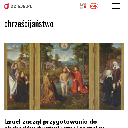
chrześcijaństwo
Przejdź
do
treści
Izrael zaczął przygotowania do