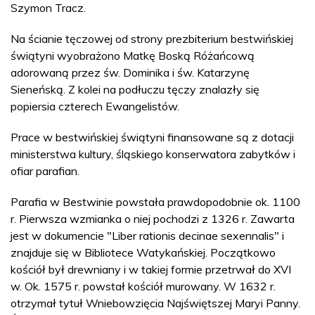
Szymon Tracz.
Na ścianie tęczowej od strony prezbiterium bestwińskiej
świątyni wyobrażono Matkę Boską Różańcową
adorowaną przez św. Dominika i św. Katarzynę
Sieneńską. Z kolei na podłuczu tęczy znalazły się
popiersia czterech Ewangelistów.
Prace w bestwińskiej świątyni finansowane są z dotacji
ministerstwa kultury, śląskiego konserwatora zabytków i
ofiar parafian.
Parafia w Bestwinie powstała prawdopodobnie ok. 1100
r. Pierwsza wzmianka o niej pochodzi z 1326 r. Zawarta
jest w dokumencie "Liber rationis decinae sexennalis" i
znajduje się w Bibliotece Watykańskiej. Początkowo
kościół był drewniany i w takiej formie przetrwał do XVI
w. Ok. 1575 r. powstał kościół murowany. W 1632 r.
otrzymał tytuł Wniebowzięcia Najświętszej Maryi Panny.