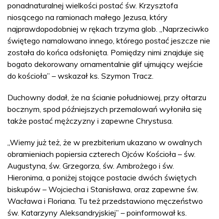
ponadnaturalnej wielkości postać św. Krzysztofa
niosącego na ramionach małego Jezusa, który
najprawdopodobniej w rękach trzyma glob. „Naprzeciwko
świętego namalowano innego, którego postać jeszcze nie
została do końca odsłonięta. Pomiędzy nimi znajduje się
bogato dekorowany ornamentalnie glif ujmujący wejście
do kościoła” – wskazał ks. Szymon Tracz.
Duchowny dodał, że na ścianie południowej, przy ołtarzu
bocznym, spod późniejszych przemalowań wyłoniła się
także postać mężczyzny i zapewne Chrystusa.
„Wiemy już też, że w prezbiterium ukazano w owalnych
obramieniach popiersia czterech Ojców Kościoła – św.
Augustyna, św. Grzegorza, św. Ambrożego i św.
Hieronima, a poniżej stojące postacie dwóch świętych
biskupów – Wojciecha i Stanisława, oraz zapewne św.
Wacława i Floriana. Tu też przedstawiono męczeństwo
św. Katarzyny Aleksandryjskiej” – poinformował ks.