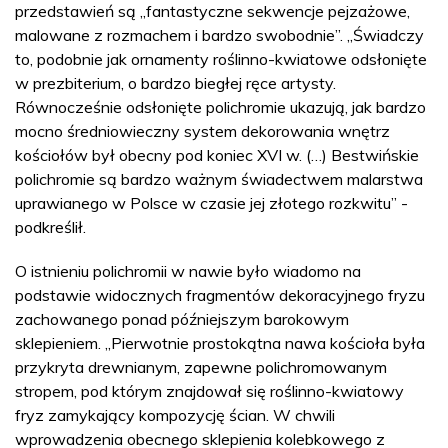
przedstawień są „fantastyczne sekwencje pejzażowe,
malowane z rozmachem i bardzo swobodnie”. „Świadczy
to, podobnie jak ornamenty roślinno-kwiatowe odsłonięte
w prezbiterium, o bardzo biegłej ręce artysty.
Równocześnie odsłonięte polichromie ukazują, jak bardzo
mocno średniowieczny system dekorowania wnętrz
kościołów był obecny pod koniec XVI w. (…) Bestwińskie
polichromie są bardzo ważnym świadectwem malarstwa
uprawianego w Polsce w czasie jej złotego rozkwitu” -
podkreślił.
O istnieniu polichromii w nawie było wiadomo na
podstawie widocznych fragmentów dekoracyjnego fryzu
zachowanego ponad późniejszym barokowym
sklepieniem. „Pierwotnie prostokątna nawa kościoła była
przykryta drewnianym, zapewne polichromowanym
stropem, pod którym znajdował się roślinno-kwiatowy
fryz zamykający kompozycję ścian. W chwili
wprowadzenia obecnego sklepienia kolebkowego z