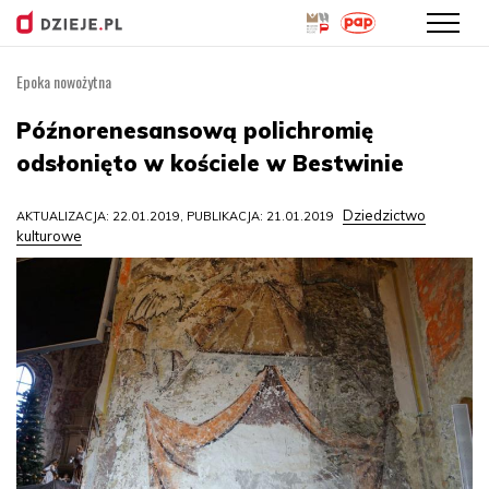
Epoka nowożytna
Przejdź
do
Późnorenesansową polichromię
treści
odsłonięto w kościele w Bestwinie
Dziedzictwo
AKTUALIZACJA: 22.01.2019, PUBLIKACJA: 21.01.2019
kulturowe