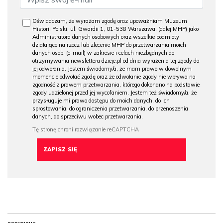
Oświadczam, że wyrażam zgodę oraz upoważniam Muzeum
Historii Polski, ul. Gwardii 1, 01-538 Warszawa, (dalej MHP) jako
Administratora danych osobowych oraz wszelkie podmioty
działające na rzecz lub zlecenie MHP do przetwarzania moich
danych osob. (e-mail) w zakresie i celach niezbędnych do
otrzymywania newslettera dzieje.pl od dnia wyrażenia tej zgody do
jej odwołania. Jestem świadomy/a, że mam prawo w dowolnym
momencie odwołać zgodę oraz że odwołanie zgody nie wpływa na
zgodność z prawem przetwarzania, którego dokonano na podstawie
zgody udzielonej przed jej wycofaniem. Jestem też świadomy/a, że
przysługuje mi prawo dostępu do moich danych, do ich
sprostowania, do ograniczenia przetwarzania, do przenoszenia
danych, do sprzeciwu wobec przetwarzania.