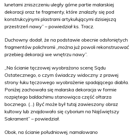
lunetami zniszczeniu uległy górne partie malarskiej
dekoracji oraz te fragmenty, które znalazły się pod
konstrukcyjnymi plastrami artykułującymi dzisiejszą
przestrzeń nawy” – powiedział ks. Tracz.
Duchowny dodał, że na podstawie obecnie odsłoniętych
fragmentów polichromii „można już powoli rekonstruować
przebieg dekoracji we wnętrzu nawy”.
„Na ścianie tęczowej wyobrażono scenę Sądu
Ostatecznego, o czym świadczy widoczny z prawej
strony łuku tęczowego wyobrażenie spadającego diabła.
Poniżej zachowała się malarska dekoracja w formie
rozpiętego baldachimu stanowiąca część ołtarza
bocznego. (…) Być może był tutaj zawieszony obraz
kultowy lub znajdowało się cyborium na Najświętszy
Sakrament” – powiedział.
Obok, na ścianie południowej, namalowano