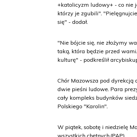
+katolicyzm ludowy+ - co nie 
którzy je zgubili". "Pielęgnujci
się" - dodał.
"Nie bójcie się, nie złożymy 
taką, która będzie przed wam
kulturę" - podkreślił arcybisk
Chór Mazowsza pod dyrekcją d
dwie pieśni ludowe. Para prez
cały kompleks budynków sied
Polskiego "Karolin".
W piątek, sobotę i niedzielę 
wszystkich chętnych.(PAP)