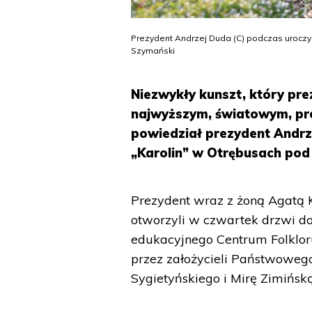
Prezydent Andrzej Duda (C) podczas uroczys
Szymański
Niezwykły kunszt, który pre
najwyższym, światowym, pro
powiedział prezydent Andrz
„Karolin” w Otrębusach po
Prezydent wraz z żoną Agatą
otworzyli w czwartek drzwi d
edukacyjnego Centrum Folkloru
przez założycieli Państwoweg
Sygietyńskiego i Mirę Zimińsk