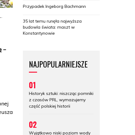
Przypadek Ingeborg Bachmann
L.
35 lat temu runęła najwyższa
budowla świata: maszt w
Konstantynowie
ę –
NAJPOPULARNIEJSZE
01
m
Historyk sztuki: niszcząc pomniki
z czasów PRL, wymazujemy
onej
część polskiej historii
eusza
02
Wyjątkowo niski poziom wody