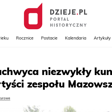
ieku
Rocznice
Postacie
Kalendaria
Artykuły
Przejdź
do
treści
achwyca niezwykły kun
rtyści zespołu Mazows
lturowe