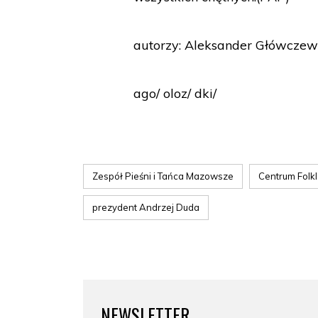
autorzy: Aleksander Główczews
ago/ oloz/ dki/
Zespół Pieśni i Tańca Mazowsze
Centrum Folkl
prezydent Andrzej Duda
NEWSLETTER