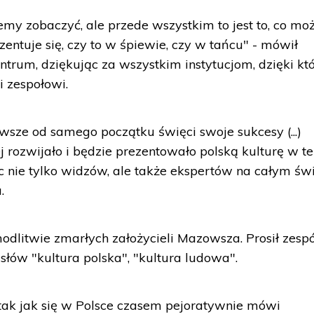
możemy zobaczyć, ale przede wszystkim to jest to, co m
entuje się, czy to w śpiewie, czy w tańcu" - mówił
trum, dziękując za wszystkim instytucjom, dzięki k
i zespołowi.
owsze od samego początku święci swoje sukcesy (...)
ej rozwijało i będzie prezentowało polską kulturę w t
 nie tylko widzów, ale także ekspertów na całym świ
.
litwie zmarłych założycieli Mazowsza. Prosił zespó
 słów "kultura polska", "kultura ludowa".
- tak jak się w Polsce czasem pejoratywnie mówi