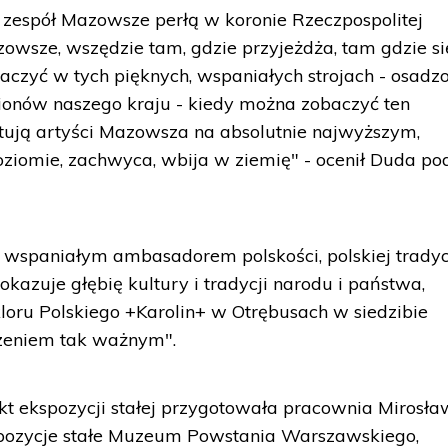
 zespół Mazowsze perłą w koronie Rzeczpospolitej
azowsze, wszędzie tam, gdzie przyjeżdża, tam gdzie si
baczyć w tych pięknych, wspaniałych strojach - osadz
egionów naszego kraju - kiedy można zobaczyć ten
ntują artyści Mazowsza na absolutnie najwyższym,
ziomie, zachwyca, wbija w ziemię" - ocenił Duda po
m, wspaniałym ambasadorem polskości, polskiej tradycj
pokazuje głębię kultury i tradycji narodu i państwa,
loru Polskiego +Karolin+ w Otrębusach w siedzibie
zeniem tak ważnym".
ekt ekspozycji stałej przygotowała pracownia Mirosł
kspozycje stałe Muzeum Powstania Warszawskiego,