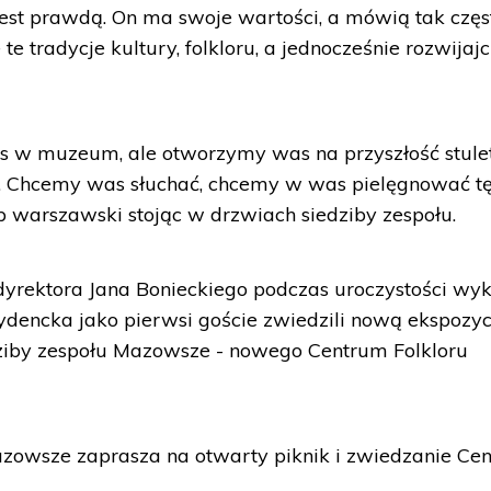
jest prawdą. On ma swoje wartości, a mówią tak częst
e te tradycje kultury, folkloru, a jednocześnie rozwijajc
was w muzeum, ale otworzymy was na przyszłość stulet
i. Chcemy was słuchać, chcemy w was pielęgnować t
up warszawski stojąc w drzwiach siedziby zespołu.
yrektora Jana Bonieckiego podczas uroczystości wy
ydencka jako pierwsi goście zwiedzili nową ekspozyc
ziby zespołu Mazowsze - nowego Centrum Folkloru
Mazowsze zaprasza na otwarty piknik i zwiedzanie Ce