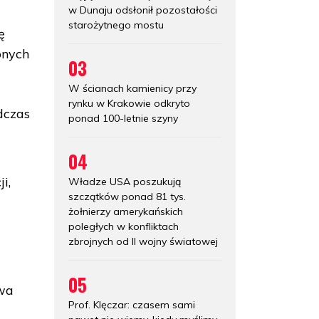
w Dunaju odsłonił pozostałości
starożytnego mostu
ę
onych
03
W ścianach kamienicy przy
rynku w Krakowie odkryto
dczas
ponad 100-letnie szyny
04
i,
Władze USA poszukują
szczątków ponad 81 tys.
żołnierzy amerykańskich
poległych w konfliktach
zbrojnych od II wojny światowej
05
awa
Prof. Klęczar: czasem sami