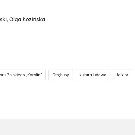
ki, Olga Łozińska
oru Polskiego „Karolin”
Otrębusy
kultura ludowa
folklor