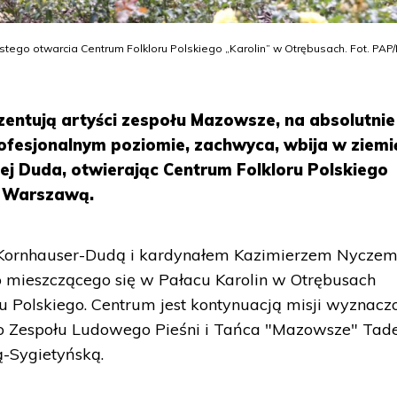
tego otwarcia Centrum Folkloru Polskiego „Karolin” w Otrębusach. Fot. PAP/
zentują artyści zespołu Mazowsze, na absolutnie
fesjonalnym poziomie, zachwyca, wbija w ziemi
ej Duda, otwierając Centrum Folkloru Polskiego
d Warszawą.
 Kornhauser-Dudą i kardynałem Kazimierzem Nycze
o mieszczącego się w Pałacu Karolin w Otrębusach
 Polskiego. Centrum jest kontynuacją misji wyznacz
o Zespołu Ludowego Pieśni i Tańca "Mazowsze" Tad
ą-Sygietyńską.