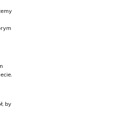
ożemy
tórym
en
ecie.
ł, by