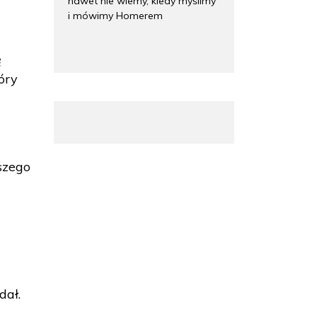
nawet nie wiemy, kiedy myślimy
i mówimy Homerem
ę
óry
aszego
dał.