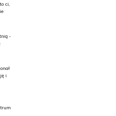
o ci,
ie
nią -
ę
konał
ję i
ntrum