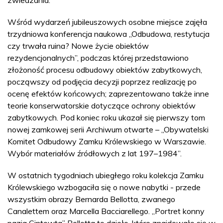
Wśród wydarzeń jubileuszowych osobne miejsce zajęła
trzydniowa konferencja naukowa „Odbudowa, restytucja
czy trwała ruina? Nowe życie obiektów
rezydencjonalnych”, podczas której przedstawiono
złożoność procesu odbudowy obiektów zabytkowych,
począwszy od podjęcia decyzji poprzez realizację po
ocenę efektów końcowych; zaprezentowano także inne
teorie konserwatorskie dotyczące ochrony obiektów
zabytkowych. Pod koniec roku ukazał się pierwszy tom
nowej zamkowej serii Archiwum otwarte – „Obywatelski
Komitet Odbudowy Zamku Królewskiego w Warszawie.
Wybór materiałów źródłowych z lat 197–1984”.
W ostatnich tygodniach ubiegłego roku kolekcja Zamku
Królewskiego wzbogaciła się o nowe nabytki - przede
wszystkim obrazy Bernarda Bellotta, zwanego
Canalettem oraz Marcella Bacciarellego. „Portret konny
pazia Gintowta” Bellotta to dzieło, które znajdowało się w