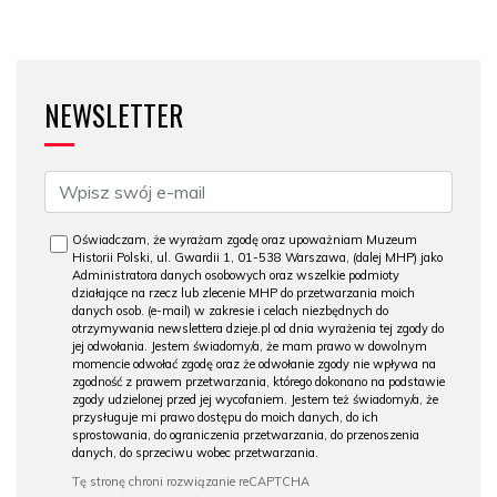
NEWSLETTER
Oświadczam, że wyrażam zgodę oraz upoważniam Muzeum
Historii Polski, ul. Gwardii 1, 01-538 Warszawa, (dalej MHP) jako
Administratora danych osobowych oraz wszelkie podmioty
działające na rzecz lub zlecenie MHP do przetwarzania moich
danych osob. (e-mail) w zakresie i celach niezbędnych do
otrzymywania newslettera dzieje.pl od dnia wyrażenia tej zgody do
jej odwołania. Jestem świadomy/a, że mam prawo w dowolnym
momencie odwołać zgodę oraz że odwołanie zgody nie wpływa na
zgodność z prawem przetwarzania, którego dokonano na podstawie
zgody udzielonej przed jej wycofaniem. Jestem też świadomy/a, że
przysługuje mi prawo dostępu do moich danych, do ich
sprostowania, do ograniczenia przetwarzania, do przenoszenia
danych, do sprzeciwu wobec przetwarzania.