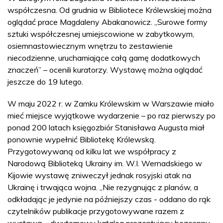
współczesna. Od grudnia w Bibliotece Królewskiej można
oglądać prace Magdaleny Abakanowicz. „Surowe formy
sztuki współczesnej umiejscowione w zabytkowym,
osiemnastowiecznym wnętrzu to zestawienie
niecodzienne, uruchamiające całą gamę dodatkowych
znaczeń” – ocenili kuratorzy. Wystawę można oglądać
jeszcze do 19 lutego.
W maju 2022 r. w Zamku Królewskim w Warszawie miało
mieć miejsce wyjątkowe wydarzenie – po raz pierwszy po
ponad 200 latach księgozbiór Stanisława Augusta miał
ponownie wypełnić Bibliotekę Królewską.
Przygotowywaną od kilku lat we współpracy z
Narodową Biblioteką Ukrainy im. W.I. Wernadskiego w
Kijowie wystawę zniweczył jednak rosyjski atak na
Ukrainę i trwająca wojna. „Nie rezygnując z planów, a
odkładając je jedynie na późniejszy czas - oddano do rąk
czytelników publikacje przygotowywane razem z
wystawą – dwutomowy katalog prezentujący bezcenny