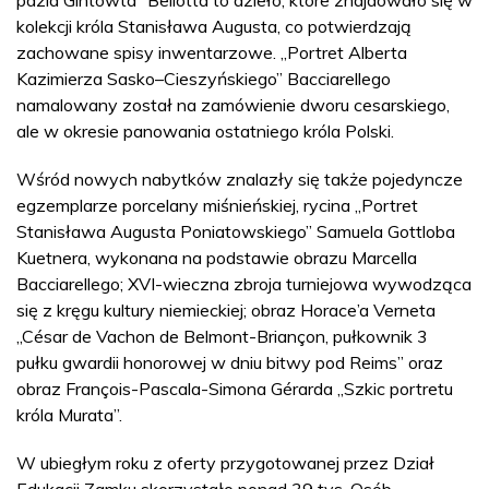
kolekcji króla Stanisława Augusta, co potwierdzają
zachowane spisy inwentarzowe. „Portret Alberta
Kazimierza Sasko–Cieszyńskiego” Bacciarellego
namalowany został na zamówienie dworu cesarskiego,
ale w okresie panowania ostatniego króla Polski.
Wśród nowych nabytków znalazły się także pojedyncze
egzemplarze porcelany miśnieńskiej, rycina „Portret
Stanisława Augusta Poniatowskiego” Samuela Gottloba
Kuetnera, wykonana na podstawie obrazu Marcella
Bacciarellego; XVI-wieczna zbroja turniejowa wywodząca
się z kręgu kultury niemieckiej; obraz Horace’a Verneta
„César de Vachon de Belmont-Briançon, pułkownik 3
pułku gwardii honorowej w dniu bitwy pod Reims” oraz
obraz François-Pascala-Simona Gérarda „Szkic portretu
króla Murata”.
W ubiegłym roku z oferty przygotowanej przez Dział
Edukacji Zamku skorzystało ponad 39 tys. Osób.