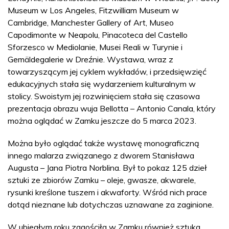
Museum w Los Angeles, Fitzwilliam Museum w
Cambridge, Manchester Gallery of Art, Museo
Capodimonte w Neapolu, Pinacoteca del Castello
Sforzesco w Mediolanie, Musei Reali w Turynie i
Gemäldegalerie w Dreźnie. Wystawa, wraz z
towarzyszącym jej cyklem wykładów, i przedsięwzięć
edukacyjnych stała się wydarzeniem kulturalnym w
stolicy. Swoistym jej rozwinięciem stała się czasowa
prezentacja obrazu wuja Bellotta – Antonio Canala, który
można oglądać w Zamku jeszcze do 5 marca 2023.
Można było oglądać także wystawę monograficzną
innego malarza związanego z dworem Stanisława
Augusta – Jana Piotra Norblina. Był to pokaz 125 dzieł
sztuki ze zbiorów Zamku – oleje, gwasze, akwarele,
rysunki kreślone tuszem i akwaforty. Wśród nich prace
dotąd nieznane lub dotychczas uznawane za zaginione.
W ubiegłym roku zagościła w Zamku również sztuka