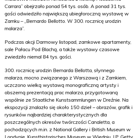
Carrara” obejrzało ponad 54 tys. osób. A ponad 31 tys.
gości odwiedziło największą ubiegłoroczną wystawę w
Zamku – „Bernardo Bellotto. W 300. rocznicę urodzin
malarza”.
Podczas akcji Darmowy listopad, zamkowe apartamenty,
sale Pałacu Pod Blachą, a także wystawy czasowe
zwiedziło niemal 84 tys. gości.
300. rocznicę urodzin Bernarda Bellotta, słynnego
malarza, mocno związanego z Warszawą i z Zamkiem,
uczczono wielką wystawą monograficzną artysty i
obszerną prezentacją prac malarza, przygotowaną
wspólnie ze Staatliche Kunstsammlungen w Dreźnie. Na
ekspozycji znalazło się około 150 dzieł – obrazów, grafik i
rysunków najbardziej charakterystycznych dla
poszczególnych okresów twórczości Canaletta, a
pochodzących m.in. z National Gallery i British Museum w
Londynie, Kunsthistorisches Museum w Wiedniu, J.P. Getty