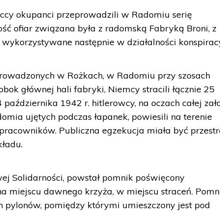
eccy okupanci przeprowadzili w Radomiu serię
ość ofiar związana była z radomską Fabryką Broni, z
, wykorzystywane następnie w działalności konspiracy
prowadzonych w Rożkach, w Radomiu przy szosach
obok głównej hali fabryki, Niemcy stracili łącznie 25
października 1942 r. hitlerowcy, na oczach całej zał
mia ujętych podczas łapanek, powiesili na terenie
 pracowników. Publiczna egzekucja miała być przest
kładu.
wej Solidarności, powstał pomnik poświęcony
a miejscu dawnego krzyża, w miejscu straceń. Pomn
h pylonów, pomiędzy którymi umieszczony jest pod