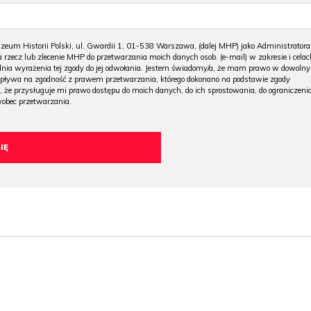
m Historii Polski, ul. Gwardii 1, 01-538 Warszawa, (dalej MHP) jako Administratora
 rzecz lub zlecenie MHP do przetwarzania moich danych osob. (e-mail) w zakresie i celac
 dnia wyrażenia tej zgody do jej odwołania. Jestem świadomy/a, że mam prawo w dowoln
wpływa na zgodność z prawem przetwarzania, którego dokonano na podstawie zgody
, że przysługuje mi prawo dostępu do moich danych, do ich sprostowania, do ograniczeni
wobec przetwarzania.