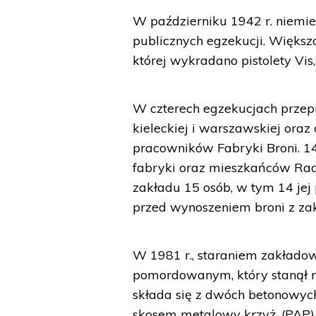
W październiku 1942 r. niemi
publicznych egzekucji. Większ
której wykradano pistolety Vis
W czterech egzekucjach prze
kieleckiej i warszawskiej oraz 
pracowników Fabryki Broni. 14 
fabryki oraz mieszkańców Rado
zakładu 15 osób, w tym 14 jej
przed wynoszeniem broni z za
W 1981 r., staraniem zakłado
pomordowanym, który stanął n
składa się z dwóch betonowyc
skosem metalowy krzyż. (PAP)