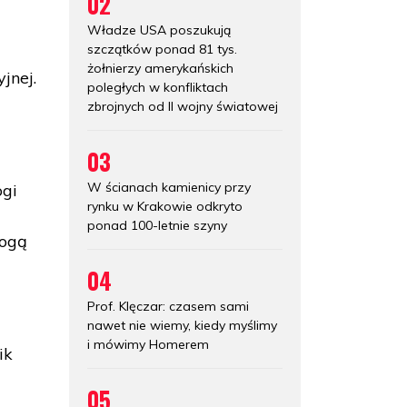
02
Władze USA poszukują
szczątków ponad 81 tys.
żołnierzy amerykańskich
jnej.
poległych w konfliktach
zbrojnych od II wojny światowej
03
W ścianach kamienicy przy
ogi
rynku w Krakowie odkryto
ponad 100-letnie szyny
rogą
04
Prof. Klęczar: czasem sami
nawet nie wiemy, kiedy myślimy
i mówimy Homerem
ik
05