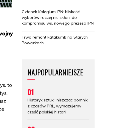
Członek Kolegium IPN: bliskość
wyborów raczej nie skłoni do
kompromisu ws. nowego prezesa IPN
wojny
Trwa remont katakumb na Starych
Powązkach
NAJPOPULARNIEJSZE
ys. to
01
tys.
Historyk sztuki: niszcząc pomniki
usz
z czasów PRL, wymazujemy
ce
część polskiej historii