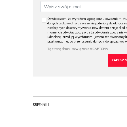
Oświadczam, że wyrażam zgodę oraz upoważniam Muzeu
danych osobowych oraz wszelkie podmioty działające na
niezbędnych do otrzymywania newslettera dzieje.pl od
momencie odwołać zgodę oraz że odwołanie zgody nie 
udzielonej przed jej wycofaniem. Jestem też świadomy/a
przetwarzania, do przenoszenia danych, do sprzeciwu 
COPYRIGHT