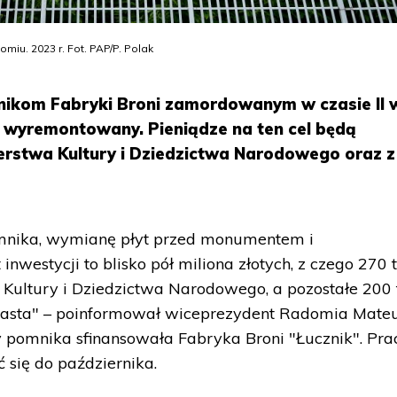
iu. 2023 r. Fot. PAP/P. Polak
ikom Fabryki Broni zamordowanym w czasie II 
 wyremontowany. Pieniądze na ten cel będą
terstwa Kultury i Dziedzictwa Narodowego oraz z
omnika, wymianę płyt przed monumentem i
inwestycji to blisko pół miliona złotych, z czego 270 t
 Kultury i Dziedzictwa Narodowego, a pozostałe 200 
iasta" – poinformował wiceprezydent Radomia Mate
 pomnika sfinansowała Fabryka Broni "Łucznik". Pra
się do października.