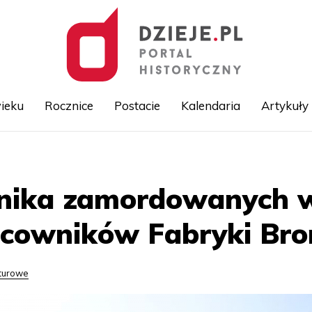
ieku
Rocznice
Postacie
Kalendaria
Artykuły
Przejdź
do
treści
ika zamordowanych w 
cowników Fabryki Bro
lturowe